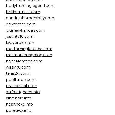
bodybuildinglegend.com
brilliant-nails.com
dandr-photography.com
dokteroce.com
journal-francais.com
justintv10.com
lawyerule.com
mediamingleseaco.com
mtsmarketingblog.com
nghekiemtien.com
wasirku.com
tejas24.com
poolturbo.com
prachestait.com
artforafghans.info
airvendio.info
healthexe.info
puretecx.info