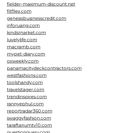
fielder-maximum-discount.net
fitfllex.com
genesisbusinesscredit.com
inforuang.com
kindsmarket.com
luvelylife.com
macramb.com
mypet-diary.com
oxweekly.com
panamacitydeckcontractors.com
westfashions.com
toolshandy.com
travelstager.com
trendinspires.com
rannyephul.com
reportradar360.com
swaggyfashion.com
taraftariumtv10.com
questionquery.com