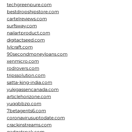
techgreenpure.com
bestdropshipstore.com
cartelreviews.com
surfsway.com
nailartproduct.com
digitactseed.com
lvlcraft.com
90secondmoneyloans.com
xenmicro.com
rodrovers.com
tripssolution.com
satta-king-india.com
yukigassencanada.com
articlehorizone.com
yuqqbbzp.com
7betagents6.com
coronavirusuptodate.com
crackinstreams.com
gadgetspak.com