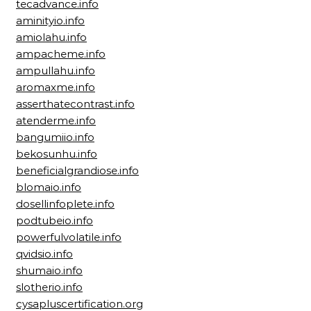
tecadvance.info
aminityio.info
amiolahu.info
ampacheme.info
ampullahu.info
aromaxme.info
asserthatecontrast.info
atenderme.info
bangumiio.info
bekosunhu.info
beneficialgrandiose.info
blomaio.info
dosellinfoplete.info
podtubeio.info
powerfulvolatile.info
qvidsio.info
shumaio.info
slotherio.info
cysapluscertification.org