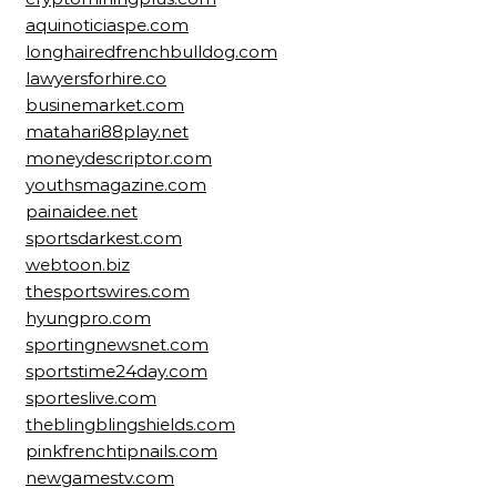
aquinoticiaspe.com
longhairedfrenchbulldog.com
lawyersforhire.co
businemarket.com
matahari88play.net
moneydescriptor.com
youthsmagazine.com
painaidee.net
sportsdarkest.com
webtoon.biz
thesportswires.com
hyungpro.com
sportingnewsnet.com
sportstime24day.com
sporteslive.com
theblingblingshields.com
pinkfrenchtipnails.com
newgamestv.com