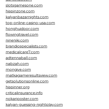
slotsgamesone.com
hispinzone.com
kalyanbazarnights.com
top-online-casino-usa.com
honghuidoor.com
flowingtravel.com
nineniki.com
brandiospecialists.com
medicalcare7.com
adtennaball.com
nabzah.com
mongive.com
matkagameresultsview.com
getsolutionsonline.com
hispinner.org
criticalinsurance.info
nokariposter.com
kalyan-guessing-nightplay.com