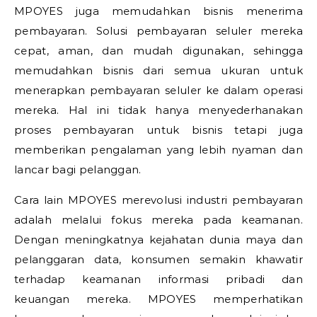
MPOYES juga memudahkan bisnis menerima
pembayaran. Solusi pembayaran seluler mereka
cepat, aman, dan mudah digunakan, sehingga
memudahkan bisnis dari semua ukuran untuk
menerapkan pembayaran seluler ke dalam operasi
mereka. Hal ini tidak hanya menyederhanakan
proses pembayaran untuk bisnis tetapi juga
memberikan pengalaman yang lebih nyaman dan
lancar bagi pelanggan.
Cara lain MPOYES merevolusi industri pembayaran
adalah melalui fokus mereka pada keamanan.
Dengan meningkatnya kejahatan dunia maya dan
pelanggaran data, konsumen semakin khawatir
terhadap keamanan informasi pribadi dan
keuangan mereka. MPOYES memperhatikan