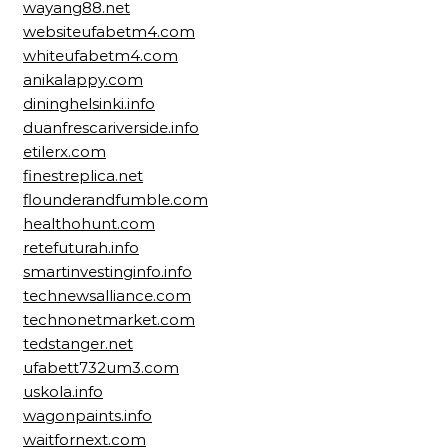
wayang88.net
websiteufabetm4.com
whiteufabetm4.com
anikalappy.com
dininghelsinki.info
duanfrescariverside.info
etilerx.com
finestreplica.net
flounderandfumble.com
healthohunt.com
retefuturah.info
smartinvestinginfo.info
technewsalliance.com
technonetmarket.com
tedstanger.net
ufabett732um3.com
uskola.info
wagonpaints.info
waitfornext.com