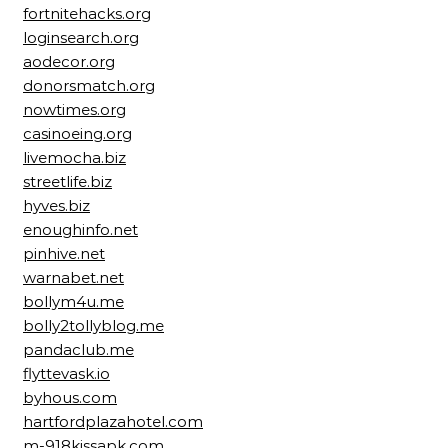
fortnitehacks.org
loginsearch.org
aodecor.org
donorsmatch.org
nowtimes.org
casinoeing.org
livemocha.biz
streetlife.biz
hyves.biz
enoughinfo.net
pinhive.net
warnabet.net
bollym4u.me
bolly2tollyblog.me
pandaclub.me
flyttevask.io
byhous.com
hartfordplazahotel.com
m-918kissapk.com