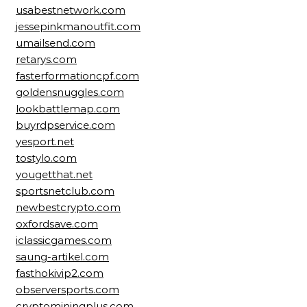
usabestnetwork.com
jessepinkmanoutfit.com
umailsend.com
retarys.com
fasterformationcpf.com
goldensnuggles.com
lookbattlemap.com
buyrdpservice.com
yesport.net
tostylo.com
yougetthat.net
sportsnetclub.com
newbestcrypto.com
oxfordsave.com
iclassicgames.com
saung-artikel.com
fasthokivip2.com
observersports.com
cryptominingplus.com