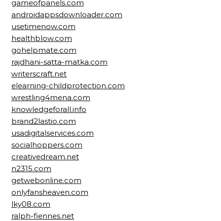
gameofpanels.com
androidappsdownloader.com
usetimenow.com
healthblow.com
gohelpmate.com
rajdhani-satta-matka.com
writerscraft.net
elearning-childprotection.com
wrestling4mena.com
knowledgeforall.info
brand2lastio.com
usadigitalservices.com
socialhoppers.com
creativedream.net
n2315.com
getwebonline.com
onlyfansheaven.com
lky08.com
ralph-fiennes.net