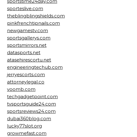
sportstime24day.com
sporteslive.com
theblingblingshields.com
pinkfrenchtipnails.com
newgamestv.com
sportsgallerys.com
sportsmirrors.net
datasports.net
atasehirescortu.net
engineeringtechub.com
jerryescorts.com
attorneylegal.co
voomb.com
techgadgetpoint.com
tvsportsguide24.com
sportsreviews24.com
dubai360blog.com
lucky77slot.org
growmefast.com