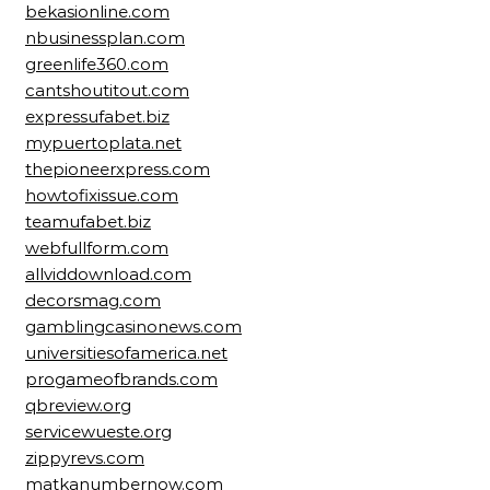
bekasionline.com
nbusinessplan.com
greenlife360.com
cantshoutitout.com
expressufabet.biz
mypuertoplata.net
thepioneerxpress.com
howtofixissue.com
teamufabet.biz
webfullform.com
allviddownload.com
decorsmag.com
gamblingcasinonews.com
universitiesofamerica.net
progameofbrands.com
qbreview.org
servicewueste.org
zippyrevs.com
matkanumbernow.com