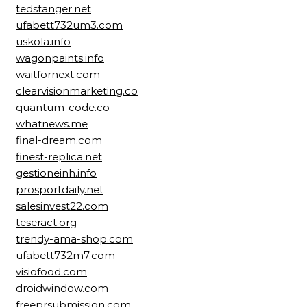
tedstanger.net
ufabett732um3.com
uskola.info
wagonpaints.info
waitfornext.com
clearvisionmarketing.co
quantum-code.co
whatnews.me
final-dream.com
finest-replica.net
gestioneinh.info
prosportdaily.net
salesinvest22.com
teseract.org
trendy-ama-shop.com
ufabett732m7.com
visiofood.com
droidwindow.com
freeprsubmission.com