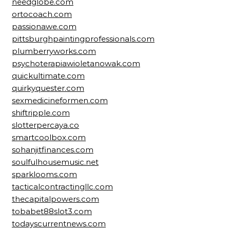
needglobe.com
ortocoach.com
passionawe.com
pittsburghpaintingprofessionals.com
plumberryworks.com
psychoterapiawioletanowak.com
quickultimate.com
quirkyquester.com
sexmedicineformen.com
shiftripple.com
slotterpercaya.co
smartcoolbox.com
sohanjitfinances.com
soulfulhousemusic.net
sparklooms.com
tacticalcontractingllc.com
thecapitalpowers.com
tobabet88slot3.com
todayscurrentnews.com