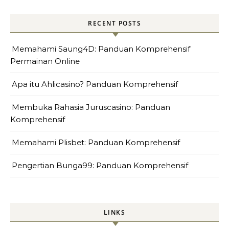
RECENT POSTS
Memahami Saung4D: Panduan Komprehensif
Permainan Online
Apa itu Ahlicasino? Panduan Komprehensif
Membuka Rahasia Juruscasino: Panduan
Komprehensif
Memahami Plisbet: Panduan Komprehensif
Pengertian Bunga99: Panduan Komprehensif
LINKS