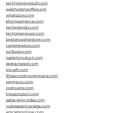
technologyresult.com
webhostingoffers.org
whatszow.com
ehomeamerca.com
techintendo.com
techgreenpure.com
bestdropshipstore.com
cartelreviews.com
surfsway.com
nailartproduct.com
digitactseed.com
lvlcraft.com
90secondmoneyloans.com
xenmicro.com
rodrovers.com
tripssolution.com
satta-king-india.com
yukigassencanada.com
articlehorizone.com