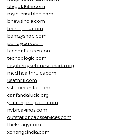
ufagold666.com
myinteriorblog.com
bnewsindia.com
techiepick.com
bamzyshop.com
pondycars.com
techonfutures.com
techoologic.com
raspberryketonescanada.org
medihealthrules.com
usathrill.com
vshapedental.com
canfandalucia.org
yourengineguide.com
nybreakings.com
outstationcabsservices.com
thekrtagy.com
xchangeindia.com