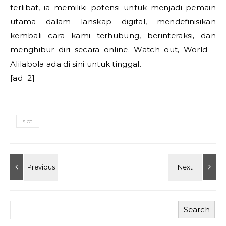
terlibat, ia memiliki potensi untuk menjadi pemain
utama dalam lanskap digital, mendefinisikan
kembali cara kami terhubung, berinteraksi, dan
menghibur diri secara online. Watch out, World –
Alilabola ada di sini untuk tinggal.
[ad_2]
slot
Search