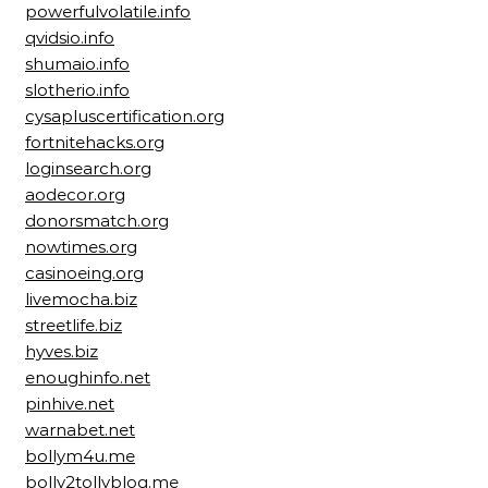
powerfulvolatile.info
qvidsio.info
shumaio.info
slotherio.info
cysapluscertification.org
fortnitehacks.org
loginsearch.org
aodecor.org
donorsmatch.org
nowtimes.org
casinoeing.org
livemocha.biz
streetlife.biz
hyves.biz
enoughinfo.net
pinhive.net
warnabet.net
bollym4u.me
bolly2tollyblog.me