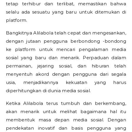
tetap terhibur dan terlibat, memastikan bahwa
selalu ada sesuatu yang baru untuk ditemukan di
platform.
Bangkitnya Alilabola telah cepat dan mengesankan,
dengan jutaan pengguna berbondong -bondong
ke platform untuk mencari pengalaman media
sosial yang baru dan menarik. Perpaduan dalam
permainan, jejaring sosial, dan hiburan telah
menyentuh akord dengan pengguna dari segala
usia, menjadikannya kekuatan yang harus
diperhitungkan di dunia media sosial.
Ketika Alilabola terus tumbuh dan berkembang,
akan menarik untuk melihat bagaimana hal itu
membentuk masa depan media sosial. Dengan
pendekatan inovatif dan basis pengguna yang