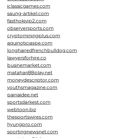
iclassicgames.com
saung-artikel.com
fasthokivip2.com
observersports.com
cryptominingplus.com
aquinoticiaspe.com
longhairedfrenchbulldog.com
lawyersforhire.co
businemarket.com
matahari88play.net
moneydescriptor.com
youthsmagazine.com
painaidee.net
sportsdarkest.com
webtoon.biz
thesportswires.com
hyungpro.com
sportingnewsnet.com