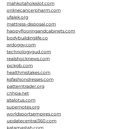
mahkotahokislot.com
onlinecancerpharm.com
ufalek.org
mattress-disposal.com
happyflooringandcabinets.com
bodybuildinglife.co
qrdoggy.com
technologygud.com
realshocknews.com
pickgb.com
healthmistakes.com
ksfashiondresses.com
patterntrader.org
cnhpa.net
sitalotus.com
supernotes.org
worldsportsempires.com
updatecentral360.com
katamastah.com