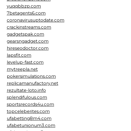
yuqqbbzp.com
7betagents6.com
coronavirusuptodate.com
crackinstreams.com
gadgetspak.com
gearsngadget.com
hireseodoctor.com
lapsfit.com
levelup-fast.com
mytreepla.net
pokersimulations.com
replicamanufactory.net
rezultate-loto.info
splendifulous.com
sportsrecords4u.com
topceleberites.com
ufabetting8m4.com
ufabetunionum3.com