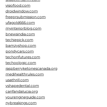
visiofood.com
droidwindow.com
freeprsubmission.com
ufagold666.com
myinteriorblog.com
bnewsindia.com
techiepick.com
bamzyshop.com
pondycars.com
techonfutures.com
techoologic.com
raspberryketonescanada.org
medihealthrules.com
usathrill.com
vshapedental.com
canfandalucia.org
yourengineguide.com
nybreakings.com