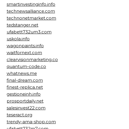
smartinvestinginfo.info
technewsalliance.com
technonetmarket.com
tedstanger.net
ufabett732um3.com
uskola.info
wagonpaints.info
waitfornext.com
clearvisionmarketing.co
quantum-code.co
whatnews.me
final-dream.com
finest-replica.net
gestioneinh.info
prosportdaily.net
salesinvest22.com
teseract.org
trendy-ama-shop.com
ufabett732m7.com