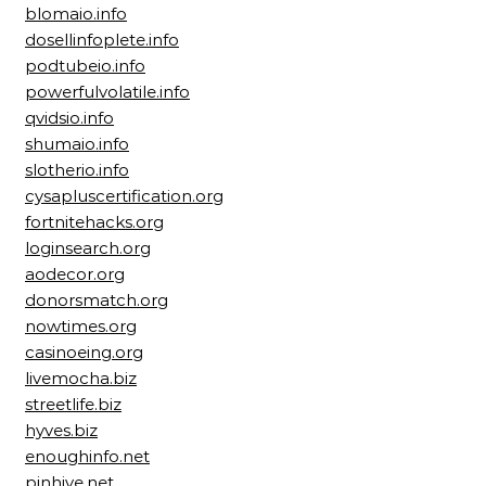
blomaio.info
dosellinfoplete.info
podtubeio.info
powerfulvolatile.info
qvidsio.info
shumaio.info
slotherio.info
cysapluscertification.org
fortnitehacks.org
loginsearch.org
aodecor.org
donorsmatch.org
nowtimes.org
casinoeing.org
livemocha.biz
streetlife.biz
hyves.biz
enoughinfo.net
pinhive.net