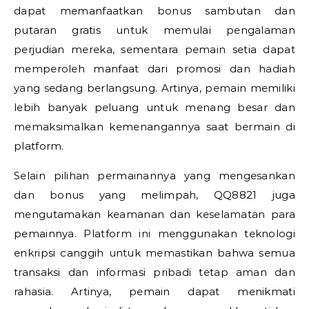
dapat memanfaatkan bonus sambutan dan
putaran gratis untuk memulai pengalaman
perjudian mereka, sementara pemain setia dapat
memperoleh manfaat dari promosi dan hadiah
yang sedang berlangsung. Artinya, pemain memiliki
lebih banyak peluang untuk menang besar dan
memaksimalkan kemenangannya saat bermain di
platform.
Selain pilihan permainannya yang mengesankan
dan bonus yang melimpah, QQ8821 juga
mengutamakan keamanan dan keselamatan para
pemainnya. Platform ini menggunakan teknologi
enkripsi canggih untuk memastikan bahwa semua
transaksi dan informasi pribadi tetap aman dan
rahasia. Artinya, pemain dapat menikmati