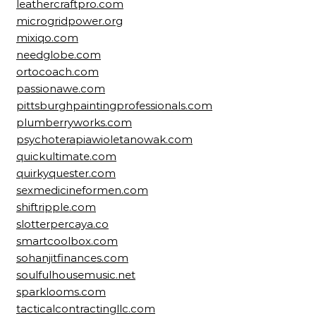
leathercraftpro.com
microgridpower.org
mixiqo.com
needglobe.com
ortocoach.com
passionawe.com
pittsburghpaintingprofessionals.com
plumberryworks.com
psychoterapiawioletanowak.com
quickultimate.com
quirkyquester.com
sexmedicineformen.com
shiftripple.com
slotterpercaya.co
smartcoolbox.com
sohanjitfinances.com
soulfulhousemusic.net
sparklooms.com
tacticalcontractingllc.com