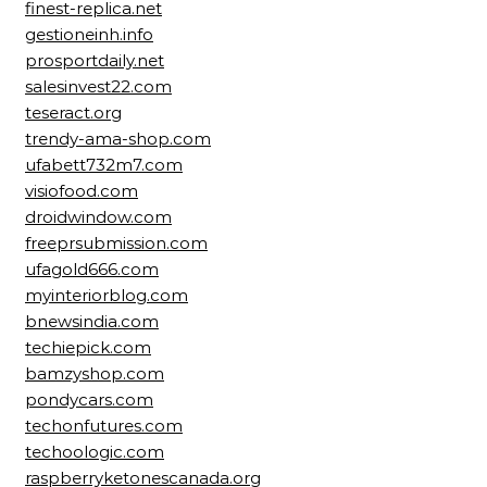
finest-replica.net
gestioneinh.info
prosportdaily.net
salesinvest22.com
teseract.org
trendy-ama-shop.com
ufabett732m7.com
visiofood.com
droidwindow.com
freeprsubmission.com
ufagold666.com
myinteriorblog.com
bnewsindia.com
techiepick.com
bamzyshop.com
pondycars.com
techonfutures.com
techoologic.com
raspberryketonescanada.org