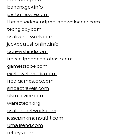
bahenxgek.info
pertamaskre.com
threadsvideoandphotodownloader.com
techgiddy.com
usalivenetwork.com
jackpotrushonline.info
ucnewshindi.com
freecellphonedatabase.com
gamersrope.com
exellewebmedia.com
free-gamestop.com
sinbadtravels.com
ukmagzine.com
wareztech.org
usabestnetwork.com
jessepinkmanoutfit.com
umailsend.com
retarys.com