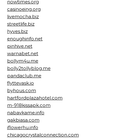
nowtimes.org
casinoeing.org
livemocha.biz
streetlife.biz
hyves.biz
enoughinfo.net
pinhive.net
warnabet.net
bollym4u.me
bolly2tollyblog.me
pandaclub.me
flyttevask.io
byhous.com
hartfordplazahotel.com
m-918kissapk.com
nabavkame.info
gakbiasa.com
iflowerhu.info
chicagocrystalconnection.com