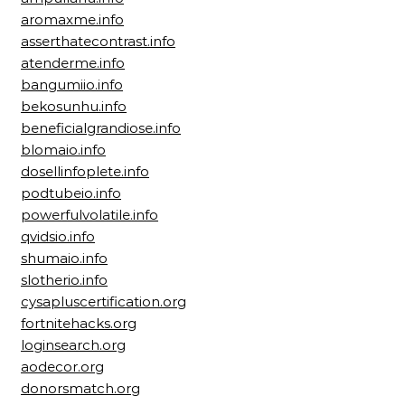
aromaxme.info
asserthatecontrast.info
atenderme.info
bangumiio.info
bekosunhu.info
beneficialgrandiose.info
blomaio.info
dosellinfoplete.info
podtubeio.info
powerfulvolatile.info
qvidsio.info
shumaio.info
slotherio.info
cysapluscertification.org
fortnitehacks.org
loginsearch.org
aodecor.org
donorsmatch.org