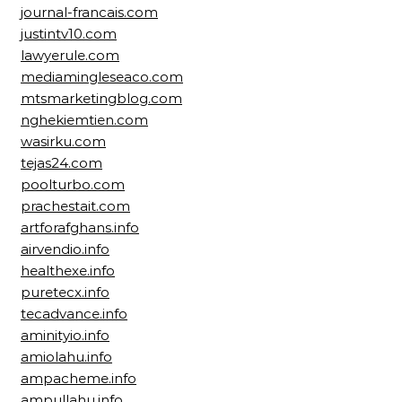
journal-francais.com
justintv10.com
lawyerule.com
mediamingleseaco.com
mtsmarketingblog.com
nghekiemtien.com
wasirku.com
tejas24.com
poolturbo.com
prachestait.com
artforafghans.info
airvendio.info
healthexe.info
puretecx.info
tecadvance.info
aminityio.info
amiolahu.info
ampacheme.info
ampullahu.info