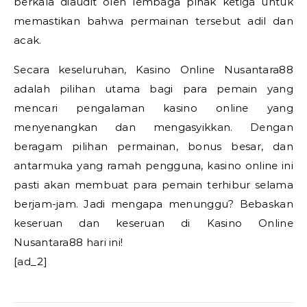
berkala diaudit oleh lembaga pihak ketiga untuk
memastikan bahwa permainan tersebut adil dan
acak.
Secara keseluruhan, Kasino Online Nusantara88
adalah pilihan utama bagi para pemain yang
mencari pengalaman kasino online yang
menyenangkan dan mengasyikkan. Dengan
beragam pilihan permainan, bonus besar, dan
antarmuka yang ramah pengguna, kasino online ini
pasti akan membuat para pemain terhibur selama
berjam-jam. Jadi mengapa menunggu? Bebaskan
keseruan dan keseruan di Kasino Online
Nusantara88 hari ini!
[ad_2]