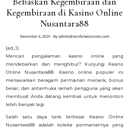
Bebaskan Kegembiraan dan
Kegembiraan di Kasino Online
Nusantara88
December 4, 2025
- By
admin@annforwisconsin.com
[ad_1]
Mencari pengalaman kasino online yang
mendebarkan dan menghibur? Kunjungi Kasino
Online Nusantara88. Kasino online populer ini
menawarkan beragam permainan menarik, bonus
besar, dan antarmuka ramah pengguna yang akan
membuat Anda datang kembali untuk menonton
lebih banyak lagi.
Salah satu daya tarik terbesar Kasino Online
Nusantara88 adalah koleksi permainannya yang