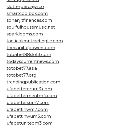
slotterpercaya.co
smartcoolbox.com
sohanjitfinances.com
soulfulhousemusic.net
sparklooms.com
tacticalcontractingllc.com
thecapitalpowers.com
tobabet88slot3.com
todayscurrentnews.com
totobet77.asia
totobet77.org
trendingpublication.com
ufabettererum3.com
ufabettermentm4.com
ufabettersum7.com
ufabettinwm7.com
ufabettinwum3.com
ufabetunitedm3.com