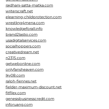
rajdhani-satta-matka.com
writerscraft.net
elearning-childprotection.com
wrestling4mena.com
knowledgeforall.info
brand2lastio.com
usadigitalservices.com
socialhoppers.com
creativedream.net
n2315.com
getwebonline.com
onlyfansheaven.com
lky08.com
ralph-fiennes.net
fielder-maximum-discount.net
fitfllex.com
genesisbusinesscredit.com
inforuang.com