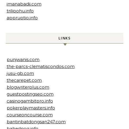
imanabadii.com
trilipohu.info
appruptio.info
LINKS
punjwanis.com
the-parcs-clematiscondos.com
jusu-gb.com
thecarepet.com
blogwriterplus.com
guestpostingseo.com
casinogambitpro.info
pokerplaymasters.info
courseoncourse.com
bantinbatdongsan247.com
bahednog.info