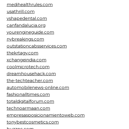
medihealthrules.com
usathrill.com
vshapedental.com
canfandalucia.org
yourengineguide.com
nybreakings.com
outstationcabsservices.com
thekrtagy.com
xchangeindia.com
coolmicrotech.com
dreamhousehack.com
the-techteacher.com
automobilenews-online.com
fashionalltimes.com
totaldigitalforum.com
technoarmaan.com
empresasposicionamientoweb.com
tonybestcosmetics.com
buzznc.com