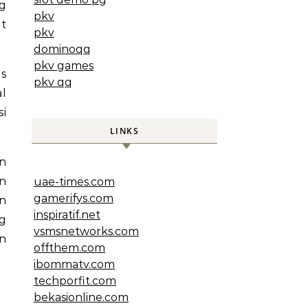
ng
pkv
at
pkv
dominoqq
pkv games
us
pkv qq
al
si
LINKS
n
n
uae-times.com
gamerifys.com
an
inspiratif.net
ng
vsmsnetworks.com
an
offthem.com
ibommatv.com
techporfit.com
bekasionline.com