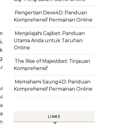
Pengertian Dewi4D: Panduan
Komprehensif Permainan Online
am
Menjelajahi Gajibet: Panduan
Utama Anda untuk Taruhan
i,
Online
k
g
The Rise of Majestibet: Tinjauan
u
Komprehensif
Memahami Saung4D: Panduan
i
Komprehensif Permainan Online
i
a
a
LINKS
n