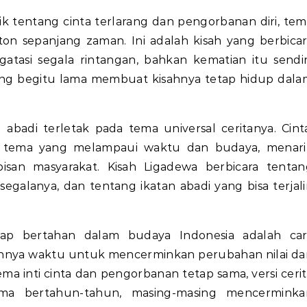
ik tentang cinta terlarang dan pengorbanan diri, te
on sepanjang zaman. Ini adalah kisah yang berbicar
tasi segala rintangan, bahkan kematian itu sendiri
g begitu lama membuat kisahnya tetap hidup dala
 abadi terletak pada tema universal ceritanya. Cint
h tema yang melampaui waktu dan budaya, menari
isan masyarakat. Kisah Ligadewa berbicara tentan
galanya, dan tentang ikatan abadi yang bisa terjal
tap bertahan dalam budaya Indonesia adalah car
lannya waktu untuk mencerminkan perubahan nilai da
a inti cinta dan pengorbanan tetap sama, versi ceri
ma bertahun-tahun, masing-masing mencerminka