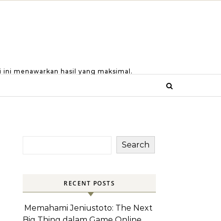
i ini menawarkan hasil yang maksimal.
Search
RECENT POSTS
Memahami Jeniustoto: The Next
Big Thing dalam Game Online