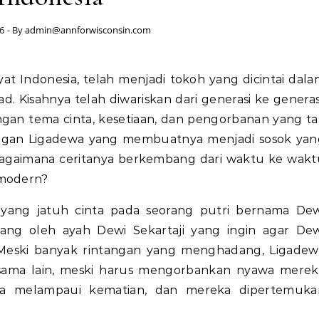
6
- By
admin@annforwisconsin.com
yat Indonesia, telah menjadi tokoh yang dicintai dal
. Kisahnya telah diwariskan dari generasi ke generas
an tema cinta, kesetiaan, dan pengorbanan yang ta
engan Ligadewa yang membuatnya menjadi sosok yan
bagaimana ceritanya berkembang dari waktu ke wakt
 modern?
yang jatuh cinta pada seorang putri bernama Dew
rang oleh ayah Dewi Sekartaji yang ingin agar Dew
. Meski banyak rintangan yang menghadang, Ligadew
u sama lain, meski harus mengorbankan nyawa merek
reka melampaui kematian, dan mereka dipertemuka