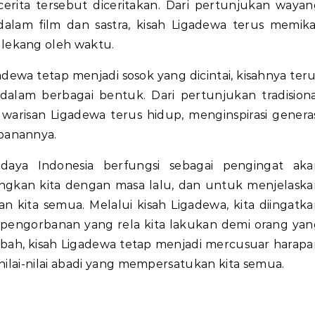
erita tersebut diceritakan. Dari pertunjukan waya
dalam film dan sastra, kisah Ligadewa terus memik
lekang oleh waktu.
ewa tetap menjadi sosok yang dicintai, kisahnya ter
 dalam berbagai bentuk. Dari pertunjukan tradision
 warisan Ligadewa terus hidup, menginspirasi genera
banannya.
daya Indonesia berfungsi sebagai pengingat aka
gkan kita dengan masa lalu, dan untuk menjelaska
 kita semua. Melalui kisah Ligadewa, kita diingatk
 pengorbanan yang rela kita lakukan demi orang ya
rubah, kisah Ligadewa tetap menjadi mercusuar harap
 nilai-nilai abadi yang mempersatukan kita semua.