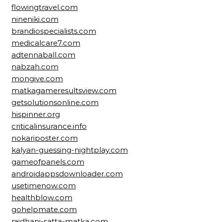
flowingtravel.com
nineniki.com
brandiospecialists.com
medicalcare7.com
adtennaball.com
nabzah.com
mongive.com
matkagameresultsview.com
getsolutionsonline.com
hispinner.org
criticalinsurance.info
nokariposter.com
kalyan-guessing-nightplay.com
gameofpanels.com
androidappsdownloader.com
usetimenow.com
healthblow.com
gohelpmate.com
rajdhani-satta-matka.com