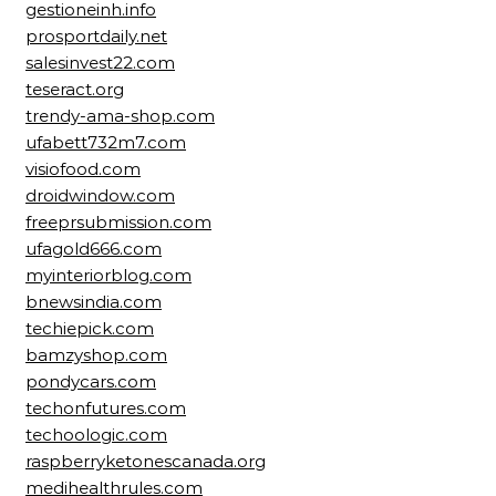
gestioneinh.info
prosportdaily.net
salesinvest22.com
teseract.org
trendy-ama-shop.com
ufabett732m7.com
visiofood.com
droidwindow.com
freeprsubmission.com
ufagold666.com
myinteriorblog.com
bnewsindia.com
techiepick.com
bamzyshop.com
pondycars.com
techonfutures.com
techoologic.com
raspberryketonescanada.org
medihealthrules.com