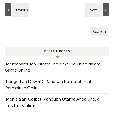
Search
RECENT POSTS
Memahami Jeniustoto: The Next Big Thing dalam
Game Online
Pengertian Dewi4D: Panduan Komprehensif
Permainan Online
Menjelajahi Gajibet: Panduan Utama Anda untuk
Taruhan Online