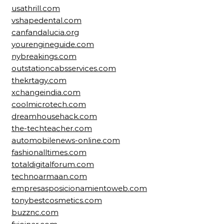
usathrill.com
vshapedental.com
canfandalucia.org
yourengineguide.com
nybreakings.com
outstationcabsservices.com
thekrtagy.com
xchangeindia.com
coolmicrotech.com
dreamhousehack.com
the-techteacher.com
automobilenews-online.com
fashionalltimes.com
totaldigitalforum.com
technoarmaan.com
empresasposicionamientoweb.com
tonybestcosmetics.com
buzznc.com