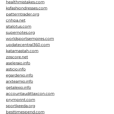
healthmistakes.com
ksfashiondresses.com
patterntrader.org
cnhpa.net
sitalotus.com
supernotes.org
worldsportsempires.com
updatecentral360.com
katamastah.com
zqscore.net
aseleraio.info
asticio.info
egardenio.info
arxteamio.info
getalexio.info
accountaudittaxcon.com
prymprint.com
sportkeeda.org
besttimespend.com