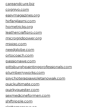
careandcure.biz
cogniyo.com
easymagazines.org
hirfanjilasmi.com
hometricks.org
leathercraftpro.com
microgridpower.org
mixiqo.com
needglobe.com
ortocoach.com
passionawe.com
pittsburghpaintingprofessionals.com
plumberryworks.com
psychoterapiawioletanowak.com
quickultimate.com
quirkyquester.com
sexmedicineformen.com
shiftripple.com
slotterpercaya.co