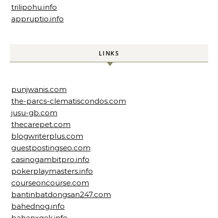
trilipohu.info
appruptio.info
LINKS
punjwanis.com
the-parcs-clematiscondos.com
jusu-gb.com
thecarepet.com
blogwriterplus.com
guestpostingseo.com
casinogambitpro.info
pokerplaymasters.info
courseoncourse.com
bantinbatdongsan247.com
bahednog.info
bahenxgek.info