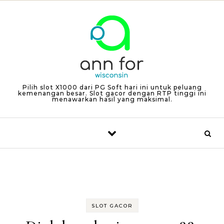
Skip to content
Pilih slot X1000 dari PG Soft hari ini untuk peluang
kemenangan besar. Slot gacor dengan RTP tinggi ini
menawarkan hasil yang maksimal.
SLOT GACOR