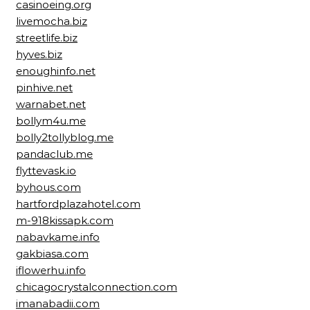
casinoeing.org
livemocha.biz
streetlife.biz
hyves.biz
enoughinfo.net
pinhive.net
warnabet.net
bollym4u.me
bolly2tollyblog.me
pandaclub.me
flyttevask.io
byhous.com
hartfordplazahotel.com
m-918kissapk.com
nabavkame.info
gakbiasa.com
iflowerhu.info
chicagocrystalconnection.com
imanabadii.com