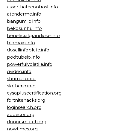
asserthatecontrast.info
atenderme.info
bangumiio.info
bekosunhu.info
beneficialgrandiose.info
blomaio.info
dosellinfoplete.info
podtubeio.info
powerfulvolatile.info
qvidsio.info
shumaio.info
slotherio.info
cysapluscertification.org
fortnitehacks.org
loginsearch.org
aodecor.org
donorsmatch.org
nowtimes.org