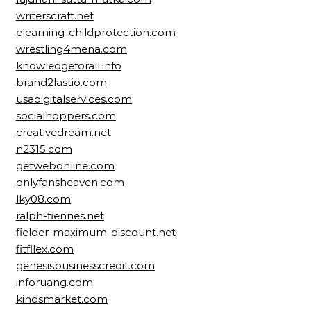
writerscraft.net
elearning-childprotection.com
wrestling4mena.com
knowledgeforall.info
brand2lastio.com
usadigitalservices.com
socialhoppers.com
creativedream.net
n2315.com
getwebonline.com
onlyfansheaven.com
lky08.com
ralph-fiennes.net
fielder-maximum-discount.net
fitfllex.com
genesisbusinesscredit.com
inforuang.com
kindsmarket.com