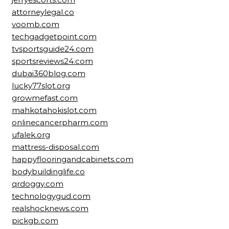
attorneylegal.co
voomb.com
techgadgetpoint.com
tvsportsguide24.com
sportsreviews24.com
dubai360blog.com
lucky77slot.org
growmefast.com
mahkotahokislot.com
onlinecancerpharm.com
ufalek.org
mattress-disposal.com
happyflooringandcabinets.com
bodybuildinglife.co
qrdoggy.com
technologygud.com
realshocknews.com
pickgb.com