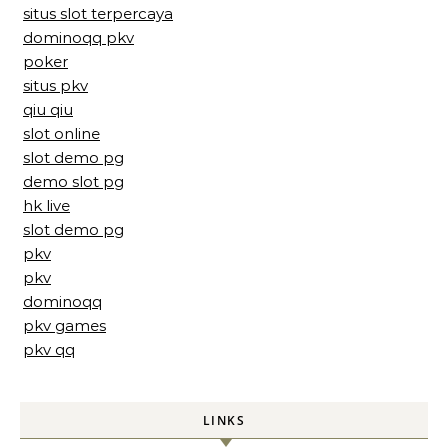
situs slot terpercaya
dominoqq pkv
poker
situs pkv
qiu qiu
slot online
slot demo pg
demo slot pg
hk live
slot demo pg
pkv
pkv
dominoqq
pkv games
pkv qq
LINKS