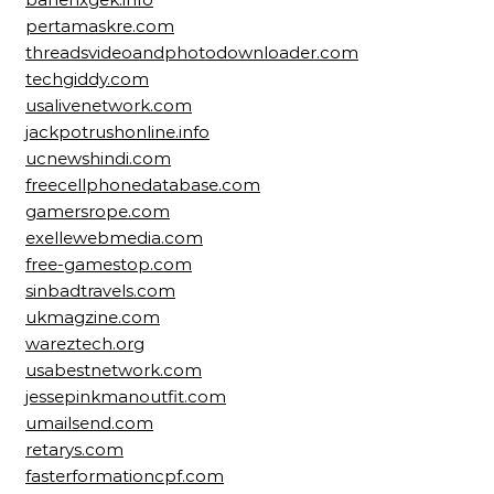
pertamaskre.com
threadsvideoandphotodownloader.com
techgiddy.com
usalivenetwork.com
jackpotrushonline.info
ucnewshindi.com
freecellphonedatabase.com
gamersrope.com
exellewebmedia.com
free-gamestop.com
sinbadtravels.com
ukmagzine.com
wareztech.org
usabestnetwork.com
jessepinkmanoutfit.com
umailsend.com
retarys.com
fasterformationcpf.com