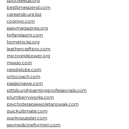
sportkeeda.org
besttimespend.com
careandcure.biz
cogniyo.com
easymagazines.org
hirfanjilasmi.com
hometricks.org
leathercraftpro.com
microgridpower.org
mixiqo.com
needglobe.com
ortocoach.com
passionawe.com
pittsburghpaintingprofessionals.com
plumberryworks.com
psychoterapiawioletanowak.com
quickultimate.com
quirkyquester.com
sexmedicineformen.com