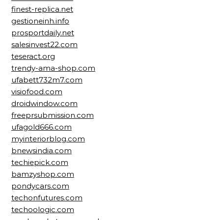
finest-replica.net
gestioneinh.info
prosportdaily.net
salesinvest22.com
teseract.org
trendy-ama-shop.com
ufabett732m7.com
visiofood.com
droidwindow.com
freeprsubmission.com
ufagold666.com
myinteriorblog.com
bnewsindia.com
techiepick.com
bamzyshop.com
pondycars.com
techonfutures.com
techoologic.com