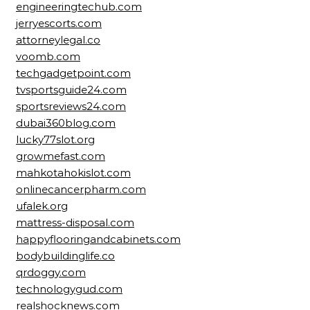
engineeringtechub.com
jerryescorts.com
attorneylegal.co
voomb.com
techgadgetpoint.com
tvsportsguide24.com
sportsreviews24.com
dubai360blog.com
lucky77slot.org
growmefast.com
mahkotahokislot.com
onlinecancerpharm.com
ufalek.org
mattress-disposal.com
happyflooringandcabinets.com
bodybuildinglife.co
qrdoggy.com
technologygud.com
realshocknews.com