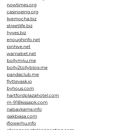
nowtimes.org
casinoeing.org
livemocha.biz
streetlife.biz
hyves.biz
enoughinfo.net
pinhive.net
warnabet.net
bollym4u.me
bolly2tollyblog.me
pandaclub.me
flyttevask.io
byhous.com
hartfordplazahotel.com
m-918kissapk.com
nabavkame.info
gakbiasa.com
iflowerhu.info