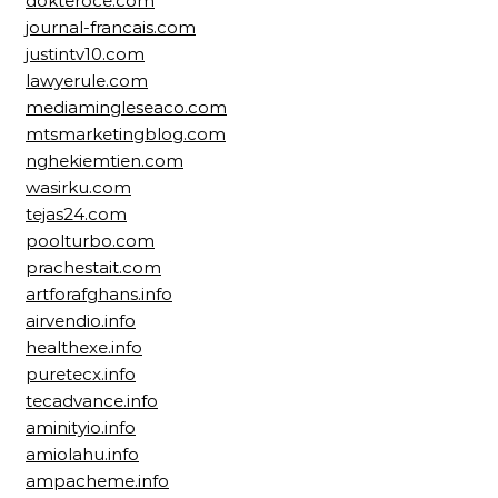
dokteroce.com
journal-francais.com
justintv10.com
lawyerule.com
mediamingleseaco.com
mtsmarketingblog.com
nghekiemtien.com
wasirku.com
tejas24.com
poolturbo.com
prachestait.com
artforafghans.info
airvendio.info
healthexe.info
puretecx.info
tecadvance.info
aminityio.info
amiolahu.info
ampacheme.info