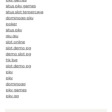
situs pkv games
situs slot terpercaya
dominoqq pkv
poker
situs pkv
qiu qiu
slot online
slot demo pg
demo slot pg
hk live
slot demo pg
pkv
pkv
dominoqq
pkv games
pkv qq