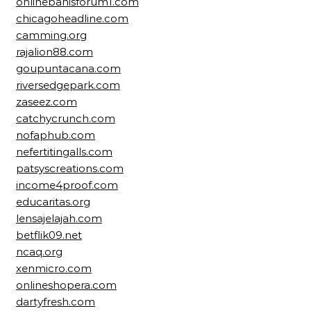
onlinebahisforum1.com
chicagoheadline.com
camming.org
rajalion88.com
goupuntacana.com
riversedgepark.com
zaseez.com
catchycrunch.com
nofaphub.com
nefertitingalls.com
patsyscreations.com
income4proof.com
educaritas.org
lensajelajah.com
betflik09.net
ncaq.org
xenmicro.com
onlineshopera.com
dartyfresh.com