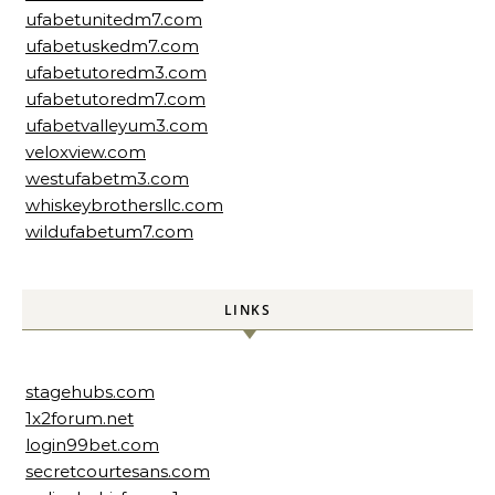
ufabetunitedm7.com
ufabetuskedm7.com
ufabetutoredm3.com
ufabetutoredm7.com
ufabetvalleyum3.com
veloxview.com
westufabetm3.com
whiskeybrothersllc.com
wildufabetum7.com
LINKS
stagehubs.com
1x2forum.net
login99bet.com
secretcourtesans.com