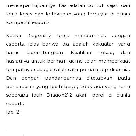
mencapai tujuannya. Dia adalah contoh sejati dari
kerja keras dan ketekunan yang terbayar di dunia
kompetitif esports.
Ketika Dragon212 terus mendominasi adegan
esports, jelas bahwa dia adalah kekuatan yang
harus diperhitungkan. Keahlian, tekad, dan
hasratnya untuk bermain game telah memperkuat
tempatnya sebagai salah satu pemain top di dunia.
Dan dengan pandangannya ditetapkan pada
pencapaian yang lebih besar, tidak ada yang tahu
seberapa jauh Dragon212 akan pergi di dunia
esports.
[ad_2]