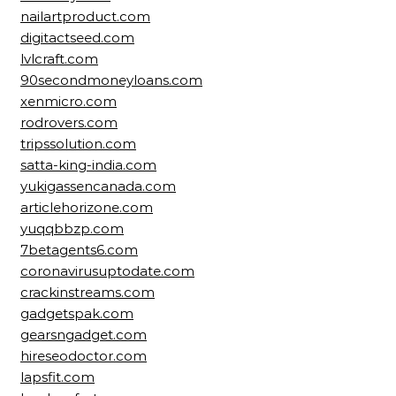
nailartproduct.com
digitactseed.com
lvlcraft.com
90secondmoneyloans.com
xenmicro.com
rodrovers.com
tripssolution.com
satta-king-india.com
yukigassencanada.com
articlehorizone.com
yuqqbbzp.com
7betagents6.com
coronavirusuptodate.com
crackinstreams.com
gadgetspak.com
gearsngadget.com
hireseodoctor.com
lapsfit.com