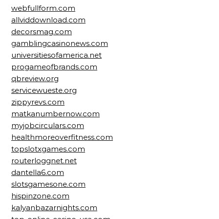
webfullform.com
allviddownload.com
decorsmag.com
gamblingcasinonews.com
universitiesofamerica.net
progameofbrands.com
qbreview.org
servicewueste.org
zippyrevs.com
matkanumbernow.com
myjobcirculars.com
healthmoreoverfitness.com
topslotxgames.com
routerloggnet.net
dantella6.com
slotsgamesone.com
hispinzone.com
kalyanbazarnights.com