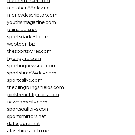
businemarket.com
matahari88play.net
moneydescriptor.com
youthsmagazine.com
painaidee.net
sportsdarkest.com
webtoon.biz
thesportswires.com
hyungpro.com
sportingnewsnet.com
sportstime24day.com
sporteslive.com
theblingblingshields.com
pinkfrenchtipnails.com
newgamestv.com
sportsgallerys.com
sportsmirrors.net
datasports.net
atasehirescortu.net