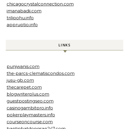
chicagocrystalconnection.com
imanabadii.com
trilipohu.info
appruptio.info
LINKS
punjwanis.com
the-parcs-clematiscondos.com
jusu-gb.com
thecarepet.com
blogwriterplus.com
guestpostingseo.com
casinogambitpro.info
pokerplaymasters.info
courseoncourse.com
bantinbatdongsan247.com