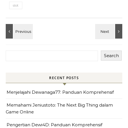
slot
Search
RECENT POSTS
Menjelajahi Dewanaga77: Panduan Komprehensif
Memahami Jeniustoto: The Next Big Thing dalam
Game Online
Pengertian Dewi4D: Panduan Komprehensif