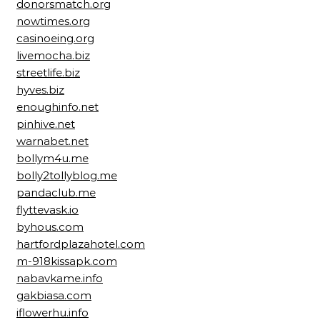
donorsmatch.org
nowtimes.org
casinoeing.org
livemocha.biz
streetlife.biz
hyves.biz
enoughinfo.net
pinhive.net
warnabet.net
bollym4u.me
bolly2tollyblog.me
pandaclub.me
flyttevask.io
byhous.com
hartfordplazahotel.com
m-918kissapk.com
nabavkame.info
gakbiasa.com
iflowerhu.info