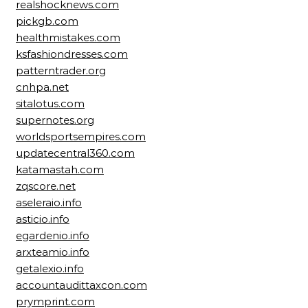
realshocknews.com
pickgb.com
healthmistakes.com
ksfashiondresses.com
patterntrader.org
cnhpa.net
sitalotus.com
supernotes.org
worldsportsempires.com
updatecentral360.com
katamastah.com
zqscore.net
aseleraio.info
asticio.info
egardenio.info
arxteamio.info
getalexio.info
accountaudittaxcon.com
prymprint.com