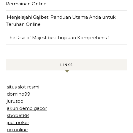
Permainan Online
Menjelajahi Gajibet: Panduan Utama Anda untuk
Taruhan Online
The Rise of Majestibet: Tinjauan Komprehensif
LINKS
situs slot resmi
domino99
jurusqq
akun demo gacor
sbobet88
judi poker
qq online