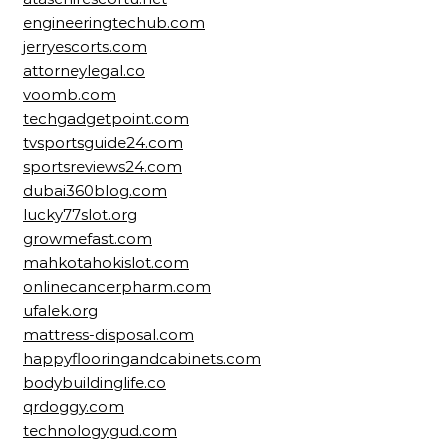
engineeringtechub.com
jerryescorts.com
attorneylegal.co
voomb.com
techgadgetpoint.com
tvsportsguide24.com
sportsreviews24.com
dubai360blog.com
lucky77slot.org
growmefast.com
mahkotahokislot.com
onlinecancerpharm.com
ufalek.org
mattress-disposal.com
happyflooringandcabinets.com
bodybuildinglife.co
qrdoggy.com
technologygud.com