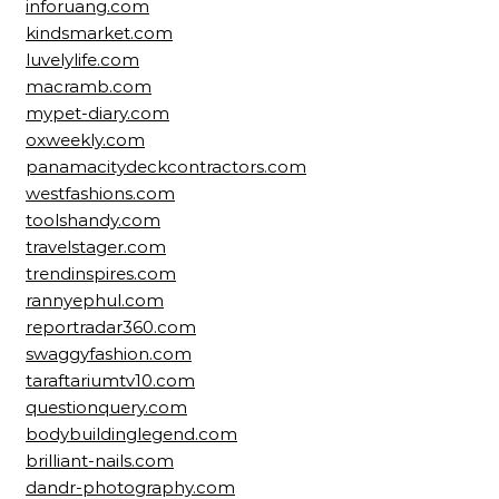
inforuang.com
kindsmarket.com
luvelylife.com
macramb.com
mypet-diary.com
oxweekly.com
panamacitydeckcontractors.com
westfashions.com
toolshandy.com
travelstager.com
trendinspires.com
rannyephul.com
reportradar360.com
swaggyfashion.com
taraftariumtv10.com
questionquery.com
bodybuildinglegend.com
brilliant-nails.com
dandr-photography.com