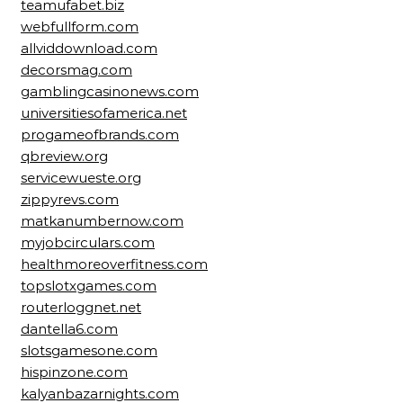
teamufabet.biz
webfullform.com
allviddownload.com
decorsmag.com
gamblingcasinonews.com
universitiesofamerica.net
progameofbrands.com
qbreview.org
servicewueste.org
zippyrevs.com
matkanumbernow.com
myjobcirculars.com
healthmoreoverfitness.com
topslotxgames.com
routerloggnet.net
dantella6.com
slotsgamesone.com
hispinzone.com
kalyanbazarnights.com