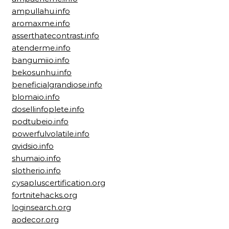
ampullahu.info
aromaxme.info
asserthatecontrast.info
atenderme.info
bangumiio.info
bekosunhu.info
beneficialgrandiose.info
blomaio.info
dosellinfoplete.info
podtubeio.info
powerfulvolatile.info
qvidsio.info
shumaio.info
slotherio.info
cysapluscertification.org
fortnitehacks.org
loginsearch.org
aodecor.org