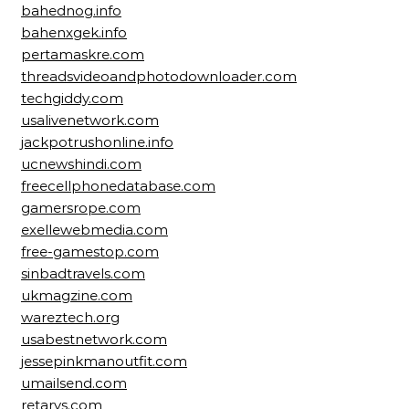
bahednog.info
bahenxgek.info
pertamaskre.com
threadsvideoandphotodownloader.com
techgiddy.com
usalivenetwork.com
jackpotrushonline.info
ucnewshindi.com
freecellphonedatabase.com
gamersrope.com
exellewebmedia.com
free-gamestop.com
sinbadtravels.com
ukmagzine.com
wareztech.org
usabestnetwork.com
jessepinkmanoutfit.com
umailsend.com
retarys.com