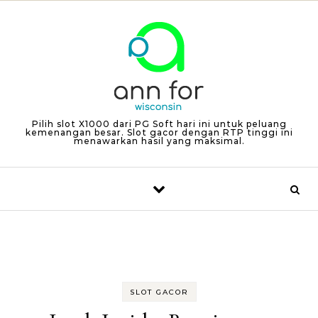
Skip to content
Pilih slot X1000 dari PG Soft hari ini untuk peluang
kemenangan besar. Slot gacor dengan RTP tinggi ini
menawarkan hasil yang maksimal.
SLOT GACOR