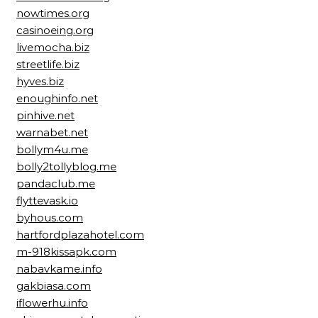
nowtimes.org
casinoeing.org
livemocha.biz
streetlife.biz
hyves.biz
enoughinfo.net
pinhive.net
warnabet.net
bollym4u.me
bolly2tollyblog.me
pandaclub.me
flyttevask.io
byhous.com
hartfordplazahotel.com
m-918kissapk.com
nabavkame.info
gakbiasa.com
iflowerhu.info