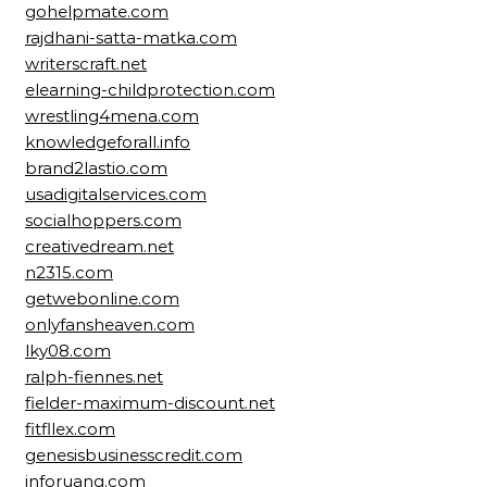
gohelpmate.com
rajdhani-satta-matka.com
writerscraft.net
elearning-childprotection.com
wrestling4mena.com
knowledgeforall.info
brand2lastio.com
usadigitalservices.com
socialhoppers.com
creativedream.net
n2315.com
getwebonline.com
onlyfansheaven.com
lky08.com
ralph-fiennes.net
fielder-maximum-discount.net
fitfllex.com
genesisbusinesscredit.com
inforuang.com