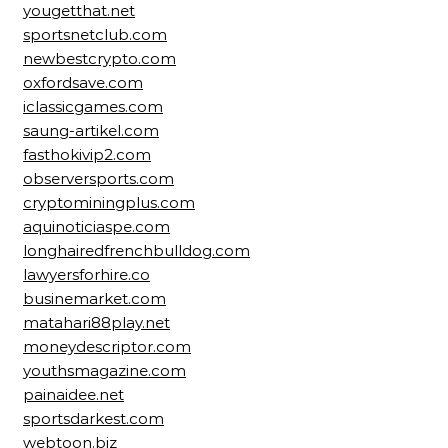
yougetthat.net
sportsnetclub.com
newbestcrypto.com
oxfordsave.com
iclassicgames.com
saung-artikel.com
fasthokivip2.com
observersports.com
cryptominingplus.com
aquinoticiaspe.com
longhairedfrenchbulldog.com
lawyersforhire.co
businemarket.com
matahari88play.net
moneydescriptor.com
youthsmagazine.com
painaidee.net
sportsdarkest.com
webtoon.biz