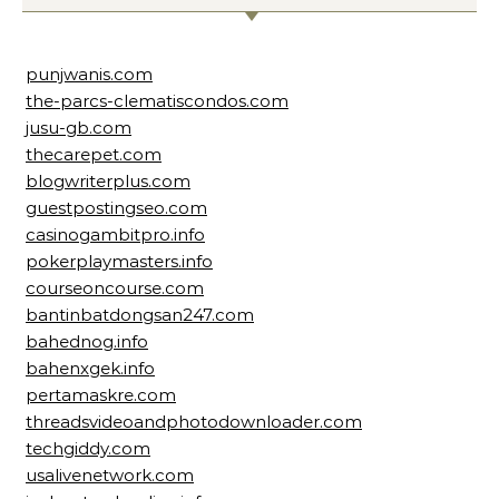
punjwanis.com
the-parcs-clematiscondos.com
jusu-gb.com
thecarepet.com
blogwriterplus.com
guestpostingseo.com
casinogambitpro.info
pokerplaymasters.info
courseoncourse.com
bantinbatdongsan247.com
bahednog.info
bahenxgek.info
pertamaskre.com
threadsvideoandphotodownloader.com
techgiddy.com
usalivenetwork.com