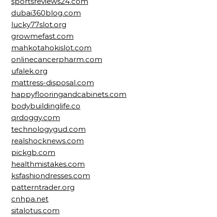
sportsreviews24.com
dubai360blog.com
lucky77slot.org
growmefast.com
mahkotahokislot.com
onlinecancerpharm.com
ufalek.org
mattress-disposal.com
happyflooringandcabinets.com
bodybuildinglife.co
qrdoggy.com
technologygud.com
realshocknews.com
pickgb.com
healthmistakes.com
ksfashiondresses.com
patterntrader.org
cnhpa.net
sitalotus.com