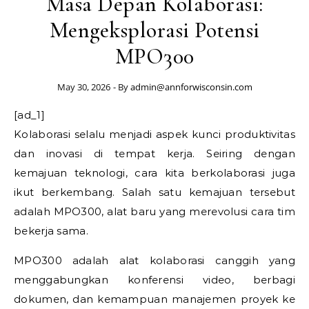
Masa Depan Kolaborasi:
Mengeksplorasi Potensi
MPO300
May 30, 2026
- By
admin@annforwisconsin.com
[ad_1]
Kolaborasi selalu menjadi aspek kunci produktivitas
dan inovasi di tempat kerja. Seiring dengan
kemajuan teknologi, cara kita berkolaborasi juga
ikut berkembang. Salah satu kemajuan tersebut
adalah MPO300, alat baru yang merevolusi cara tim
bekerja sama.
MPO300 adalah alat kolaborasi canggih yang
menggabungkan konferensi video, berbagi
dokumen, dan kemampuan manajemen proyek ke