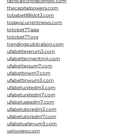
tacticalcontractingllc.com
thecapitalpowers.com
tobabet88slot3.com
todayscurrentnews.com
totobet77.asia
totobet77.org
trendingpublication.com
ufabettererum3.com
ufabettermentm4.com
ufabettersum7.com
ufabettinwm7.com
ufabettinwum3.com
ufabetunitedm3.com
ufabetunitedm7.com
ufabetuskedm7.com
ufabetutoredm3.com
ufabetutoredm7.com
ufabetvalleyum3.com
veloxview.com