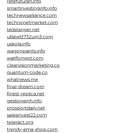
retefuturah.info
smartinvestinginfo.info
technewsalliance.com
technonetmarket.com
tedstanger.net
ufabett732um3.com
uskola.info
wagonpaints.info
waitfornext.com
clearvisionmarketing.co
quantum-code.co
whatnews.me
final-dream.com
finest-replica.net
gestioneinh.info
prosportdaily.net
salesinvest22.com
teseract.org
trendy-ama-shop.com