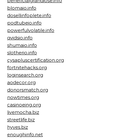
beneficialgrandiose.info
blomaio.info
dosellinfoplete.info
podtubeio.info
powerfulvolatile.info
qvidsio.info
shumaio.info
slotherio.info
cysapluscertification.org
fortnitehacks.org
loginsearch.org
aodecor.org
donorsmatch.org
nowtimes.org
casinoeing.org
livemocha.biz
streetlife.biz
hyves.biz
enoughinfo.net