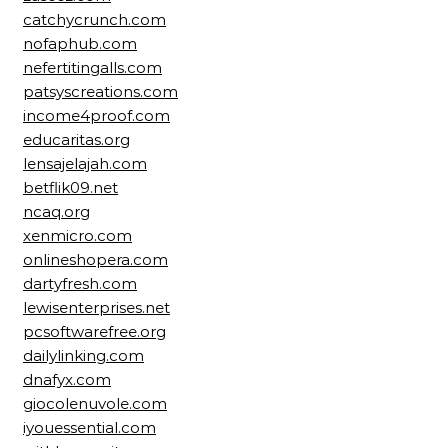
catchycrunch.com
nofaphub.com
nefertitingalls.com
patsyscreations.com
income4proof.com
educaritas.org
lensajelajah.com
betflik09.net
ncaq.org
xenmicro.com
onlineshopera.com
dartyfresh.com
lewisenterprises.net
pcsoftwarefree.org
dailylinking.com
dnafyx.com
giocolenuvole.com
iyouessential.com