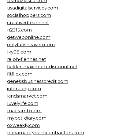
brand2lastio.com
usadigitalservices.com
socialhoppers.com
creativedream.net
n2315.com
getwebonline.com
onlyfansheaven.com
lky08.com
ralph-fiennes.net
fielder-maximum-discount.net
fitfllex.com
genesisbusinesscredit.com
inforuang.com
kindsmarket.com
luvelylife.com
macramb.com
mypet-diary.com
oxweekly.com
panamacitydeckcontractors.com