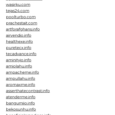
wasirku.com
tejas24.com
poolturbo.com
prachestait.com
artforafghans.info
airvendio.info
healthexe.info
puretecx.info
tecadvance.info
aminityio.info
amiolahu.info
ampacheme.info
ampullahu.info
aromaxme.info
asserthatecontrast.info
atenderme.info
bangumiio.info
bekosunhu.info