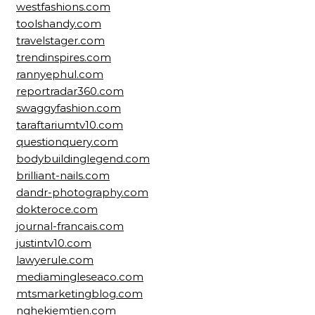
westfashions.com
toolshandy.com
travelstager.com
trendinspires.com
rannyephul.com
reportradar360.com
swaggyfashion.com
taraftariumtv10.com
questionquery.com
bodybuildinglegend.com
brilliant-nails.com
dandr-photography.com
dokteroce.com
journal-francais.com
justintv10.com
lawyerule.com
mediamingleseaco.com
mtsmarketingblog.com
nghekiemtien.com