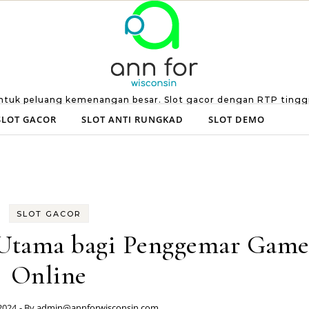
ni untuk peluang kemenangan besar. Slot gacor dengan RTP tingg
SLOT GACOR
SLOT ANTI RUNGKAD
SLOT DEMO
SLOT GACOR
Utama bagi Penggemar Gam
Online
2024
- By
admin@annforwisconsin.com