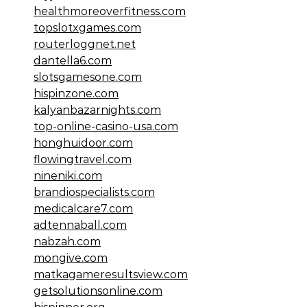
healthmoreoverfitness.com
topslotxgames.com
routerloggnet.net
dantella6.com
slotsgamesone.com
hispinzone.com
kalyanbazarnights.com
top-online-casino-usa.com
honghuidoor.com
flowingtravel.com
nineniki.com
brandiospecialists.com
medicalcare7.com
adtennaball.com
nabzah.com
mongive.com
matkagameresultsview.com
getsolutionsonline.com