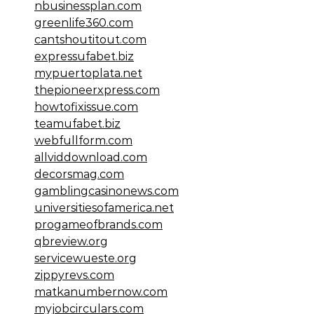
nbusinessplan.com
greenlife360.com
cantshoutitout.com
expressufabet.biz
mypuertoplata.net
thepioneerxpress.com
howtofixissue.com
teamufabet.biz
webfullform.com
allviddownload.com
decorsmag.com
gamblingcasinonews.com
universitiesofamerica.net
progameofbrands.com
qbreview.org
servicewueste.org
zippyrevs.com
matkanumbernow.com
myjobcirculars.com