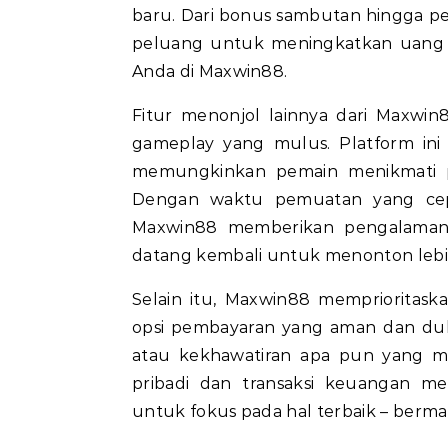
baru. Dari bonus sambutan hingga pe
peluang untuk meningkatkan uang
Anda di Maxwin88.
Fitur menonjol lainnya dari Maxw
gameplay yang mulus. Platform ini
memungkinkan pemain menikmati pe
Dengan waktu pemuatan yang cepat
Maxwin88 memberikan pengalaman
datang kembali untuk menonton lebih
Selain itu, Maxwin88 mempriorita
opsi pembayaran yang aman dan du
atau kekhawatiran apa pun yang mu
pribadi dan transaksi keuangan me
untuk fokus pada hal terbaik – berm