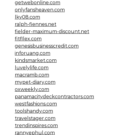
getwebonline.com
onlyfansheaven.com
lky08.com
ralph-fiennes.net
fielder-maximum-discount.net
fitfllex.com
genesisbusinesscredit.com
inforuang.com
kindsmarket.com
luvelylife.com
macramb.com
mypet-diary.com
oxweekly.com
panamacitydeckcontractors.com
westfashions.com
toolshandy.com
travelstager.com
trendinspires.com
rannyephul.com