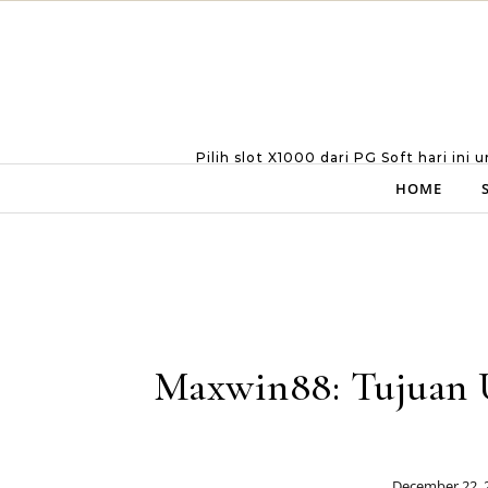
Skip to content
Pilih slot X1000 dari PG Soft hari i
HOME
Maxwin88: Tujuan 
December 22, 