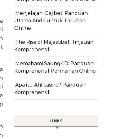
Menjelajahi Gajibet: Panduan
Utama Anda untuk Taruhan
a
Online
i
n
The Rise of Majestibet: Tinjauan
t
Komprehensif
Memahami Saung4D: Panduan
a
Komprehensif Permainan Online
n
Apa itu Ahlicasino? Panduan
i
Komprehensif
e
i
LINKS
n
n