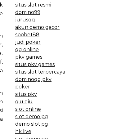
ak
situs slot resmi
domino99
e
jurusqq
akun demo gacor
sbobet88
n
judi poker
,
qq online
.
pkv games
,
situs pkv games
a
situs slot terpercaya
dominoqq pkv
poker
n
situs pkv
h
qiu qiu
slot online
i
slot demo pg
a
demo slot pg
hk live
slot demo pg