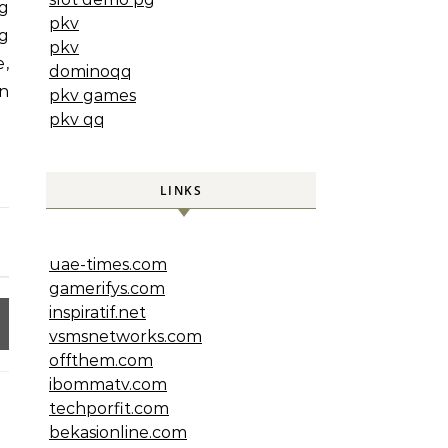
g
pkv
g
pkv
,
dominoqq
n
pkv games
pkv qq
LINKS
uae-times.com
gamerifys.com
inspiratif.net
vsmsnetworks.com
offthem.com
ibommatv.com
techporfit.com
bekasionline.com