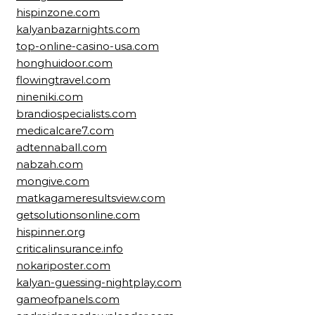
hispinzone.com
kalyanbazarnights.com
top-online-casino-usa.com
honghuidoor.com
flowingtravel.com
nineniki.com
brandiospecialists.com
medicalcare7.com
adtennaball.com
nabzah.com
mongive.com
matkagameresultsview.com
getsolutionsonline.com
hispinner.org
criticalinsurance.info
nokariposter.com
kalyan-guessing-nightplay.com
gameofpanels.com