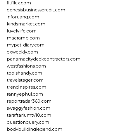
fitfllex.com
genesisbusinesscredit.com
inforuang.com
kindsmarket.com
luvelylife.com
macramb.com
mypet-diary.com
oxweekly.com
panamacitydeckcontractors.com
westfashions.com
toolshandy.com
travelstager.com
trendinspires.com
rannyephul.com
reportradar360.com
swaggyfashion.com
taraftariumtv10.com
questionquery.com
bodybuildinglegend.com