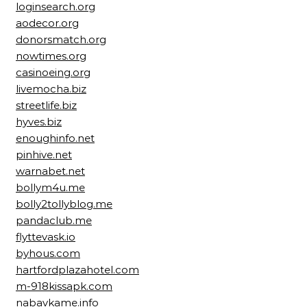
loginsearch.org
aodecor.org
donorsmatch.org
nowtimes.org
casinoeing.org
livemocha.biz
streetlife.biz
hyves.biz
enoughinfo.net
pinhive.net
warnabet.net
bollym4u.me
bolly2tollyblog.me
pandaclub.me
flyttevask.io
byhous.com
hartfordplazahotel.com
m-918kissapk.com
nabavkame.info