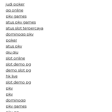
judi poker
qq online
pkv games
situs pkv games
situs slot terpercaya
dominoqq pkv
poker
situs pkv
qiu qiu
slot online
slot demo pg
demo slot pg
hk live
slot demo pg
pkv
pkv
dominoqq
pkv games