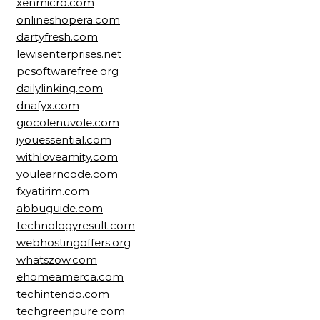
xenmicro.com
onlineshopera.com
dartyfresh.com
lewisenterprises.net
pcsoftwarefree.org
dailylinking.com
dnafyx.com
giocolenuvole.com
iyouessential.com
withloveamity.com
youlearncode.com
fxyatirim.com
abbuguide.com
technologyresult.com
webhostingoffers.org
whatszow.com
ehomeamerca.com
techintendo.com
techgreenpure.com