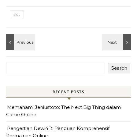
slot
Search
RECENT POSTS
Memahami Jeniustoto: The Next Big Thing dalam
Game Online
Pengertian Dewi4D: Panduan Komprehensif
Permainan Online