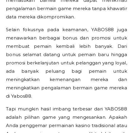
memastikan bahwa mereka dapat menikmati
pengalaman bermain game mereka tanpa khawatir
data mereka dikompromikan.
Selain fokusnya pada keamanan, YABOS88 juga
menawarkan berbagai bonus dan promosi untuk
membuat pemain kembali lebih banyak. Dari
bonus selamat datang untuk pemain baru hingga
promosi berkelanjutan untuk pelanggan yang loyal,
ada banyak peluang bagi pemain untuk
meningkatkan kemenangan mereka dan
meningkatkan pengalaman bermain game mereka
di Yabos88.
Tapi mungkin hasil imbang terbesar dari YABOS88
adalah pilihan game yang mengesankan. Apakah
Anda penggemar permainan kasino tradisional atau