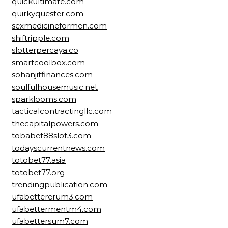
quickultimate.com
quirkyquester.com
sexmedicineformen.com
shiftripple.com
slotterpercaya.co
smartcoolbox.com
sohanjitfinances.com
soulfulhousemusic.net
sparklooms.com
tacticalcontractingllc.com
thecapitalpowers.com
tobabet88slot3.com
todayscurrentnews.com
totobet77.asia
totobet77.org
trendingpublication.com
ufabettererum3.com
ufabettermentm4.com
ufabettersum7.com