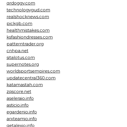
qrdoggy.com
technologygud.com
realshocknews.com
pickgb.com
healthmistakes.com
ksfashiondresses.com
patterntrader.org
cnhpa.net
sitalotus.com
supernotes.org
worldsportsempires.com
updatecentral360.com
katamastah.com
zqscore.net
aseleraio.info
asticio.info
egardenio.info
arxteamio.info
getalexio.info