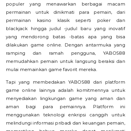
populer yang menawarkan berbagai macam
permainan untuk dinikmati para pemain, dari
permainan kasino klasik seperti poker dan
blackjack hingga judul -judul baru yang inovatif
yang mendorong batas -batas apa yang bisa
dilakukan game online. Dengan antarmuka yang
ramping dan ramah pengguna, YABOS88
memudahkan pemain untuk langsung beraksi dan
mulai memainkan game favorit mereka.
Tapi yang membedakan YABOS88 dari platform
game online lainnya adalah komitmennya untuk
menyediakan lingkungan game yang aman dan
aman bagi para pemainnya. Platform ini
menggunakan teknologi enkripsi canggih untuk
melindungi informasi pribadi dan keuangan pemain,