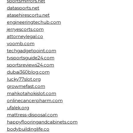
sportsmirrors.net
datasports.net
atasehirescortu.net
engineeringtechub.com
jerryescorts.com
attorneylegal.co
voomb.com
techgadgetpoint.com
tvsportsguide24.com
sportsreviews24.com
dubai360blog.com
lucky77slot.org
growmefast.com
mahkotahokislot.com
onlinecancerpharm.com
ufalek.org
mattress-disposal.com
happyflooringandcabinets.com
bodybuildinglife.co