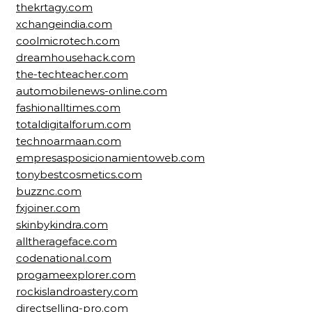
thekrtagy.com
xchangeindia.com
coolmicrotech.com
dreamhousehack.com
the-techteacher.com
automobilenews-online.com
fashionalltimes.com
totaldigitalforum.com
technoarmaan.com
empresasposicionamientoweb.com
tonybestcosmetics.com
buzznc.com
fxjoiner.com
skinbykindra.com
alltherageface.com
codenational.com
progameexplorer.com
rockislandroastery.com
directselling-pro.com