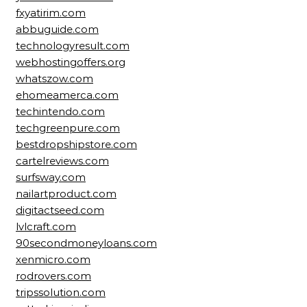
fxyatirim.com
abbuguide.com
technologyresult.com
webhostingoffers.org
whatszow.com
ehomeamerca.com
techintendo.com
techgreenpure.com
bestdropshipstore.com
cartelreviews.com
surfsway.com
nailartproduct.com
digitactseed.com
lvlcraft.com
90secondmoneyloans.com
xenmicro.com
rodrovers.com
tripssolution.com