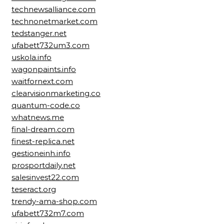
technewsalliance.com
technonetmarket.com
tedstanger.net
ufabett732um3.com
uskola.info
wagonpaints.info
waitfornext.com
clearvisionmarketing.co
quantum-code.co
whatnews.me
final-dream.com
finest-replica.net
gestioneinh.info
prosportdaily.net
salesinvest22.com
teseract.org
trendy-ama-shop.com
ufabett732m7.com