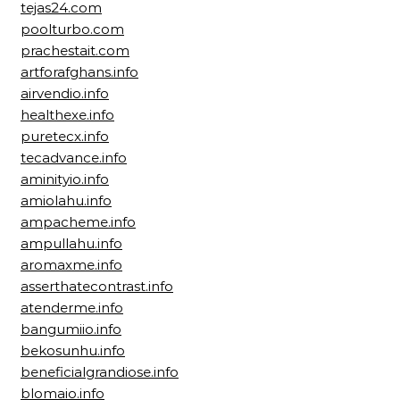
tejas24.com
poolturbo.com
prachestait.com
artforafghans.info
airvendio.info
healthexe.info
puretecx.info
tecadvance.info
aminityio.info
amiolahu.info
ampacheme.info
ampullahu.info
aromaxme.info
asserthatecontrast.info
atenderme.info
bangumiio.info
bekosunhu.info
beneficialgrandiose.info
blomaio.info