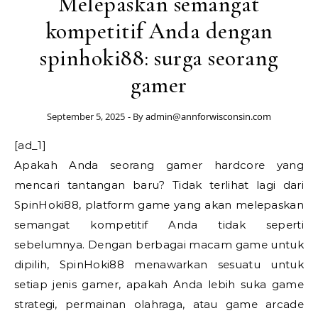
Melepaskan semangat
kompetitif Anda dengan
spinhoki88: surga seorang
gamer
September 5, 2025
- By
admin@annforwisconsin.com
[ad_1]
Apakah Anda seorang gamer hardcore yang
mencari tantangan baru? Tidak terlihat lagi dari
SpinHoki88, platform game yang akan melepaskan
semangat kompetitif Anda tidak seperti
sebelumnya. Dengan berbagai macam game untuk
dipilih, SpinHoki88 menawarkan sesuatu untuk
setiap jenis gamer, apakah Anda lebih suka game
strategi, permainan olahraga, atau game arcade