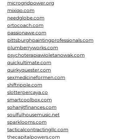
microgridpower.org
mixiqo.com
needglobe.com
ortocoach.com
passionawe.com
pittsburghpaintingprofessionals.com
plumberryworks.com
psychoterapiawioletanowak.com
quickultimate.com
quirkyquester.com
sexmedicineformen.com
shiftripple.com
slotterpercaya.co
smartcoolbox.com
sohanjitfinances.com
soulfulhousemusic.net
sparklooms.com
tacticalcontractingllc.com
thecapitalpowers.com