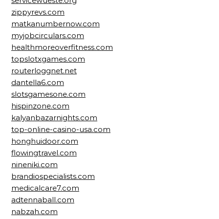
servicewueste.org
zippyrevs.com
matkanumbernow.com
myjobcirculars.com
healthmoreoverfitness.com
topslotxgames.com
routerloggnet.net
dantella6.com
slotsgamesone.com
hispinzone.com
kalyanbazarnights.com
top-online-casino-usa.com
honghuidoor.com
flowingtravel.com
nineniki.com
brandiospecialists.com
medicalcare7.com
adtennaball.com
nabzah.com