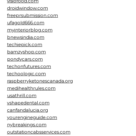
visiofood.com
droidwindow.com
freeprsubmission.com
ufagold666.com
myinteriorblog.com
bnewsindia.com
techiepick.com
bamzyshop.com
pondycars.com
techonfutures.com
techoologic.com
raspberryketonescanada.org
medihealthrules.com
usathrill.com
vshapedental.com
canfandalucia.org
yourengineguide.com
nybreakings.com
outstationcabsservices.com