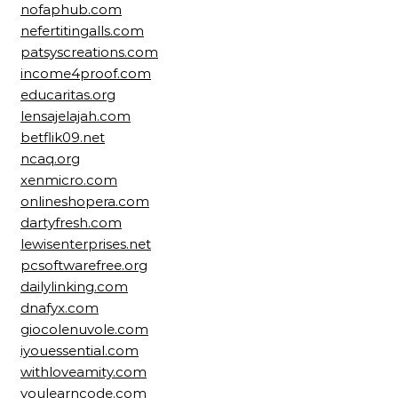
nofaphub.com
nefertitingalls.com
patsyscreations.com
income4proof.com
educaritas.org
lensajelajah.com
betflik09.net
ncaq.org
xenmicro.com
onlineshopera.com
dartyfresh.com
lewisenterprises.net
pcsoftwarefree.org
dailylinking.com
dnafyx.com
giocolenuvole.com
iyouessential.com
withloveamity.com
youlearncode.com