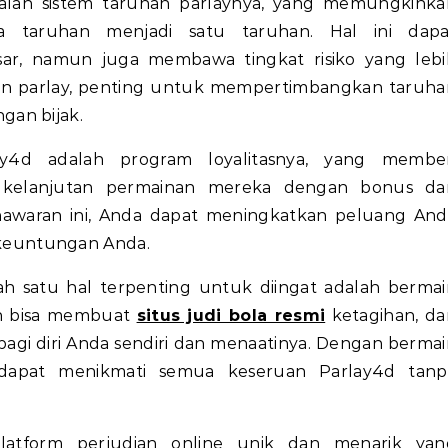
dalah sistem taruhan parlaynya, yang memungkinka
 taruhan menjadi satu taruhan. Hal ini dapa
ar, namun juga membawa tingkat risiko yang lebi
han parlay, penting untuk mempertimbangkan taruha
gan bijak.
ay4d adalah program loyalitasnya, yang member
 kelanjutan permainan mereka dengan bonus da
awaran ini, Anda dapat meningkatkan peluang And
keuntungan Anda.
ah satu hal terpenting untuk diingat adalah bermai
an bisa membuat
situs judi bola resmi
ketagihan, da
gi diri Anda sendiri dan menaatinya. Dengan berma
dapat menikmati semua keseruan Parlay4d tanp
platform perjudian online unik dan menarik yan