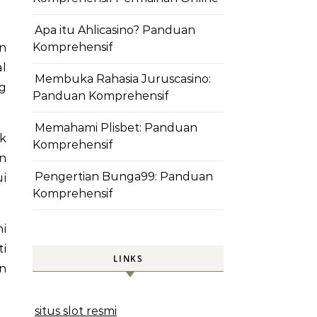
Apa itu Ahlicasino? Panduan
Komprehensif
n
l
Membuka Rahasia Juruscasino:
ng
Panduan Komprehensif
Memahami Plisbet: Panduan
k
Komprehensif
n
Pengertian Bunga99: Panduan
i
Komprehensif
i
i
LINKS
n
situs slot resmi