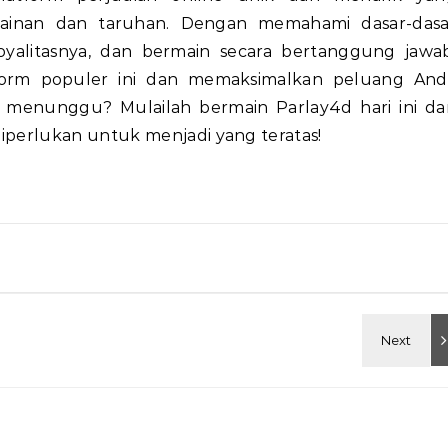
ainan dan taruhan. Dengan memahami dasar-dasa
yalitasnya, dan bermain secara bertanggung jawab
form populer ini dan memaksimalkan peluang And
menunggu? Mulailah bermain Parlay4d hari ini da
diperlukan untuk menjadi yang teratas!