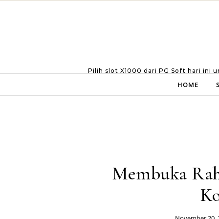
Skip to content
Pilih slot X1000 dari PG Soft hari i
HOME
Membuka Raha
Ko
November 20, 