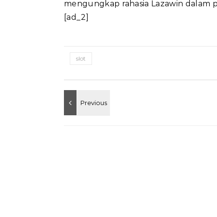
mengungkap rahasia Lazawin dalam p
[ad_2]
slot