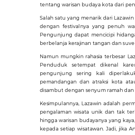
tentang warisan budaya kota dari p
Salah satu yang menarik dari Lazawin 
dengan festivalnya yang penuh war
Pengunjung dapat mencicipi hidangan 
berbelanja kerajinan tangan dan suven
Namun mungkin rahasia terbesar La
Penduduk setempat dikenal kar
pengunjung sering kali diperlaku
pemandangan dan atraksi kota atau
disambut dengan senyum ramah dan 
Kesimpulannya, Lazawin adalah per
pengalaman wisata unik dan tak te
hingga warisan budayanya yang kaya,
kepada setiap wisatawan. Jadi, jika 