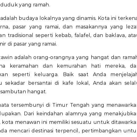
enduduk yang ramah.
adalah budaya lokalnya yang dinamis. Kota ini terken
na, pasar yang ramai, dan masakannya yang lezat
tradisional seperti kebab, falafel, dan baklava, at
ir di pasar yang ramai.
zawin adalah orang-orangnya yang hangat dan ramah
ena keramahan dan kemurahan hati mereka, da
kan seperti keluarga. Baik saat Anda menjelajah
 sekadar bersantai di kafe lokal, Anda akan selal
sambutan hangat.
mata tersembunyi di Timur Tengah yang menawarka
rlupakan. Dari keindahan alamnya yang menakjubka
 kota menawan ini memiliki sesuatu untuk ditawark
Anda mencari destinasi terpencil, pertimbangkan unt