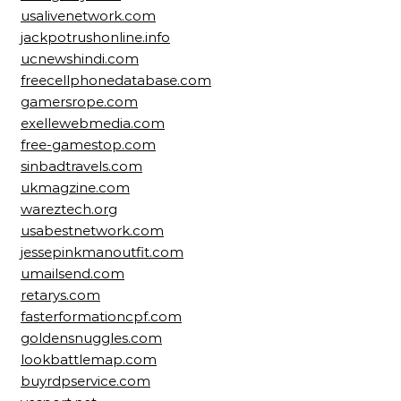
usalivenetwork.com
jackpotrushonline.info
ucnewshindi.com
freecellphonedatabase.com
gamersrope.com
exellewebmedia.com
free-gamestop.com
sinbadtravels.com
ukmagzine.com
wareztech.org
usabestnetwork.com
jessepinkmanoutfit.com
umailsend.com
retarys.com
fasterformationcpf.com
goldensnuggles.com
lookbattlemap.com
buyrdpservice.com