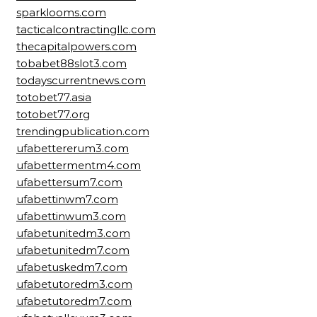
sparklooms.com
tacticalcontractingllc.com
thecapitalpowers.com
tobabet88slot3.com
todayscurrentnews.com
totobet77.asia
totobet77.org
trendingpublication.com
ufabettererum3.com
ufabettermentm4.com
ufabettersum7.com
ufabettinwm7.com
ufabettinwum3.com
ufabetunitedm3.com
ufabetunitedm7.com
ufabetuskedm7.com
ufabetutoredm3.com
ufabetutoredm7.com