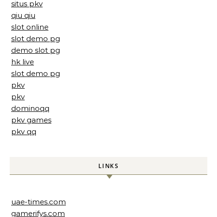
situs pkv
qiu qiu
slot online
slot demo pg
demo slot pg
hk live
slot demo pg
pkv
pkv
dominoqq
pkv games
pkv qq
LINKS
uae-times.com
gamerifys.com