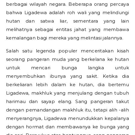
berbagai wilayah negara. Beberapa orang percaya
bahwa Ligadewa adalah roh wali yang melindungi
hutan dan satwa liar, sementara yang lain
melihatnya sebagai entitas jahat yang membawa
kemalangan bagi mereka yang melintasi jalannya.
Salah satu legenda populer menceritakan kisah
seorang pangeran muda yang berkelana ke hutan
untuk mencari bunga langka untuk
menyembuhkan ibunya yang sakit. Ketika dia
berkeliaran lebih dalam ke hutan, dia bertemu
Ligadewa, makhluk yang menjulang dengan tubuh
harimau dan sayap elang. Sang pangeran takut
dengan pemandangan makhluk itu, tetapi alih -alih
menyerangnya, Ligadewa menundukkan kepalanya
dengan hormat dan membawanya ke bunga yang