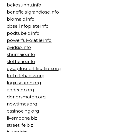
bekosunhu.info
beneficialgrandiose.info
blomaio.info
dosellinfoplete.info
podtubeio.info
powerfulvolatile.info
qvidsio.info
shumaio.info
slotherio.info
cysapluscertification.org
fortnitehacks.org
loginsearch.org
aodecor.org
donorsmatch.org
nowtimes.org
casinoeing.org
livemocha.biz
streetlife.biz