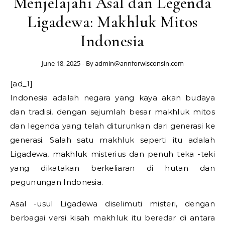
Menjelajahi Asal dan Legenda
Ligadewa: Makhluk Mitos
Indonesia
June 18, 2025
- By
admin@annforwisconsin.com
[ad_1]
Indonesia adalah negara yang kaya akan budaya
dan tradisi, dengan sejumlah besar makhluk mitos
dan legenda yang telah diturunkan dari generasi ke
generasi. Salah satu makhluk seperti itu adalah
Ligadewa, makhluk misterius dan penuh teka -teki
yang dikatakan berkeliaran di hutan dan
pegunungan Indonesia.
Asal -usul Ligadewa diselimuti misteri, dengan
berbagai versi kisah makhluk itu beredar di antara