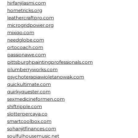
hirfanjilasmi.com
hometricks.org
leathercraftpro.com
microgridpower.org
mixiqo.com
needglobe.com
ortocoach.com
passionawe.com
pittsburghpaintingprofessionals.com
plumberryworks.com
psychoterapiawioletanowak.com
quickultimate.com
quirkyquester.com
sexmedicineformen.com
shiftripple.com
slotterpercaya.co
smartcoolbox.com
sohanjitfinances.com
soulfulhousemusic.net