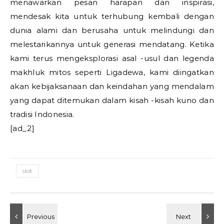
menawarkan pesan harapan dan inspirasi,
mendesak kita untuk terhubung kembali dengan
dunia alami dan berusaha untuk melindungi dan
melestarikannya untuk generasi mendatang. Ketika
kami terus mengeksplorasi asal -usul dan legenda
makhluk mitos seperti Ligadewa, kami diingatkan
akan kebijaksanaan dan keindahan yang mendalam
yang dapat ditemukan dalam kisah -kisah kuno dan
tradisi Indonesia.
[ad_2]
slot