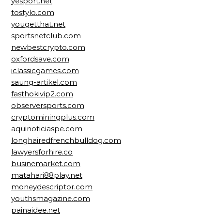
yesport.net
tostylo.com
yougetthat.net
sportsnetclub.com
newbestcrypto.com
oxfordsave.com
iclassicgames.com
saung-artikel.com
fasthokivip2.com
observersports.com
cryptominingplus.com
aquinoticiaspe.com
longhairedfrenchbulldog.com
lawyersforhire.co
businemarket.com
matahari88play.net
moneydescriptor.com
youthsmagazine.com
painaidee.net