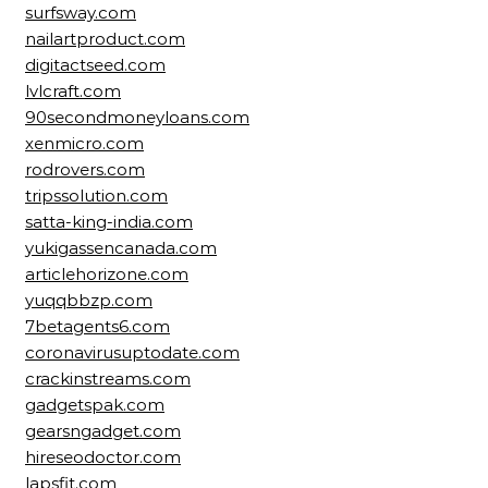
surfsway.com
nailartproduct.com
digitactseed.com
lvlcraft.com
90secondmoneyloans.com
xenmicro.com
rodrovers.com
tripssolution.com
satta-king-india.com
yukigassencanada.com
articlehorizone.com
yuqqbbzp.com
7betagents6.com
coronavirusuptodate.com
crackinstreams.com
gadgetspak.com
gearsngadget.com
hireseodoctor.com
lapsfit.com