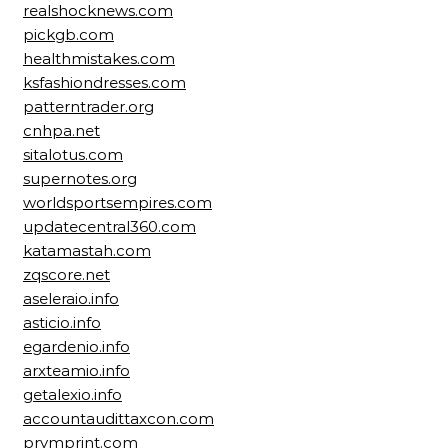
realshocknews.com
pickgb.com
healthmistakes.com
ksfashiondresses.com
patterntrader.org
cnhpa.net
sitalotus.com
supernotes.org
worldsportsempires.com
updatecentral360.com
katamastah.com
zqscore.net
aseleraio.info
asticio.info
egardenio.info
arxteamio.info
getalexio.info
accountaudittaxcon.com
prymprint.com