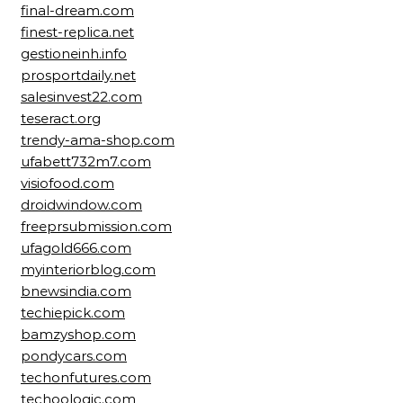
final-dream.com
finest-replica.net
gestioneinh.info
prosportdaily.net
salesinvest22.com
teseract.org
trendy-ama-shop.com
ufabett732m7.com
visiofood.com
droidwindow.com
freeprsubmission.com
ufagold666.com
myinteriorblog.com
bnewsindia.com
techiepick.com
bamzyshop.com
pondycars.com
techonfutures.com
techoologic.com