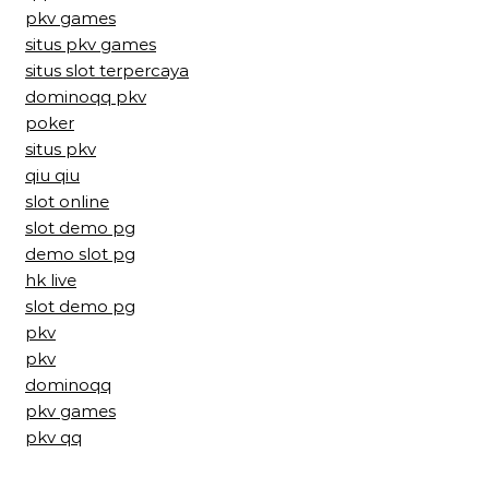
pkv games
situs pkv games
situs slot terpercaya
dominoqq pkv
poker
situs pkv
qiu qiu
slot online
slot demo pg
demo slot pg
hk live
slot demo pg
pkv
pkv
dominoqq
pkv games
pkv qq