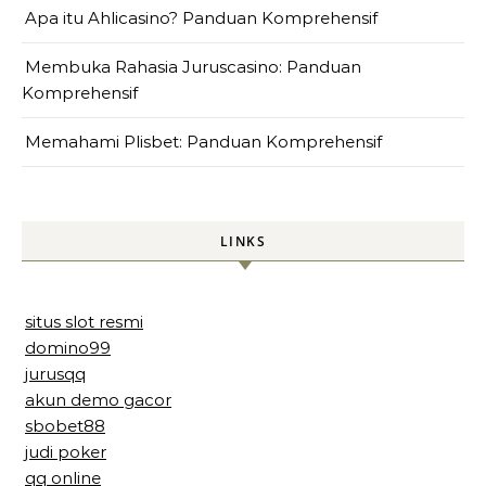
Apa itu Ahlicasino? Panduan Komprehensif
Membuka Rahasia Juruscasino: Panduan
Komprehensif
Memahami Plisbet: Panduan Komprehensif
LINKS
situs slot resmi
domino99
jurusqq
akun demo gacor
sbobet88
judi poker
qq online