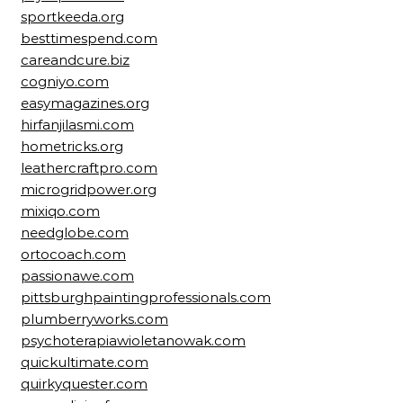
sportkeeda.org
besttimespend.com
careandcure.biz
cogniyo.com
easymagazines.org
hirfanjilasmi.com
hometricks.org
leathercraftpro.com
microgridpower.org
mixiqo.com
needglobe.com
ortocoach.com
passionawe.com
pittsburghpaintingprofessionals.com
plumberryworks.com
psychoterapiawioletanowak.com
quickultimate.com
quirkyquester.com