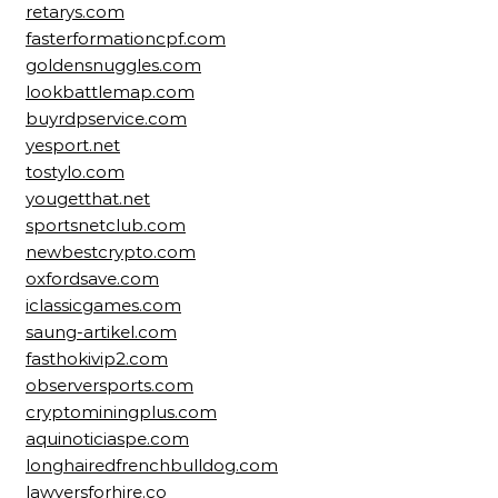
retarys.com
fasterformationcpf.com
goldensnuggles.com
lookbattlemap.com
buyrdpservice.com
yesport.net
tostylo.com
yougetthat.net
sportsnetclub.com
newbestcrypto.com
oxfordsave.com
iclassicgames.com
saung-artikel.com
fasthokivip2.com
observersports.com
cryptominingplus.com
aquinoticiaspe.com
longhairedfrenchbulldog.com
lawyersforhire.co