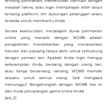
tentang permainan, memerlukan bantuan dengan
masalah teknis, atau ingin mempelajari lebih lanjut
tentang platform, tim dukungan pelanggan selalu
tersedia untuk membantu Anda.
Secara keseluruhan, menjelajahi dunia permainan
online yang menarik dengan WD88 adalah
pengalaman mendebarkan yang menawarkan
hiburan dan peluang tanpa akhir untuk terhubung
dengan pemain lain. Apakah Anda ingin menguji
keterampilan Anda, bersaing dengan orang lain,
atau hanya bersenang -senang, WD88 memiliki
sesuatu untuk semua orang. Jadi mengapa
menunggu? Bergabunglah dengan WD88 hari ini
dan mulai petualangan game online Anda!
[ad_2]