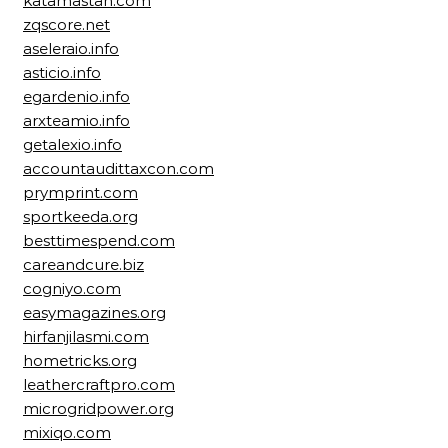
katamastah.com
zqscore.net
aseleraio.info
asticio.info
egardenio.info
arxteamio.info
getalexio.info
accountaudittaxcon.com
prymprint.com
sportkeeda.org
besttimespend.com
careandcure.biz
cogniyo.com
easymagazines.org
hirfanjilasmi.com
hometricks.org
leathercraftpro.com
microgridpower.org
mixiqo.com