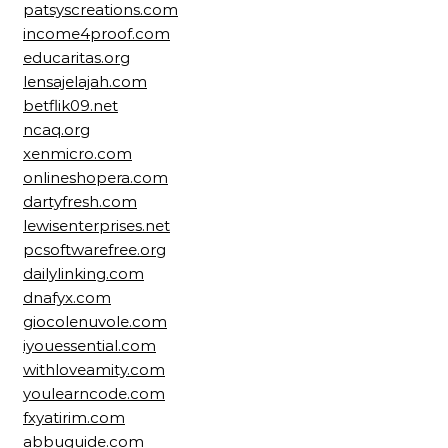
patsyscreations.com
income4proof.com
educaritas.org
lensajelajah.com
betflik09.net
ncaq.org
xenmicro.com
onlineshopera.com
dartyfresh.com
lewisenterprises.net
pcsoftwarefree.org
dailylinking.com
dnafyx.com
giocolenuvole.com
iyouessential.com
withloveamity.com
youlearncode.com
fxyatirim.com
abbuguide.com