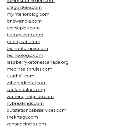
freeprsubmission.com
ufagold666.com
myinteriorblog.com
bnewsindia.com
techiepick.com
bamzyshop.com
pondycars.com
techonfutures.com
techoologic.com
raspberryketonescanada.org
medihealthrules.com
usathrill.com
vshapedental.com
canfandalucia.org
yourengineguide.com
nybreakings.com
outstationcabsservices.com
thekrtagy.com
xchangeindia.com