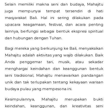
Selain memiliki makna seni dan budaya, Mahajitu
juga mempunyai tempat tersendiri di hati
masyarakat Bali. Hal ini sering dilakukan pada
upacara keagamaan, festival, dan acara penting
lainnya, berfungsi sebagai bentuk ekspresi spiritual
dan hubungan dengan Tuhan.
Bagi mereka yang berkunjung ke Bali, menyaksikan
Mahajitu adalah aktivitas yang wajib dilakukan. Baik
Anda penggemar tari, musik, atau sekadar
menghargai keindahan dan keanggunan bentuk
seni tradisional, Mahajitu menawarkan pandangan
unik dan tak terlupakan tentang kekayaan warisan
budaya pulau yang mempesona ini.
Kesimpulannya, Mahajitu merupakan bukti
keindahan, keanggunan, dan kreativitas seni