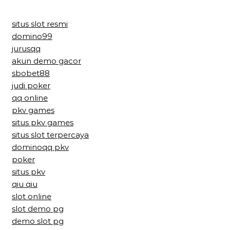
situs slot resmi
domino99
jurusqq
akun demo gacor
sbobet88
judi poker
qq online
pkv games
situs pkv games
situs slot terpercaya
dominoqq pkv
poker
situs pkv
qiu qiu
slot online
slot demo pg
demo slot pg