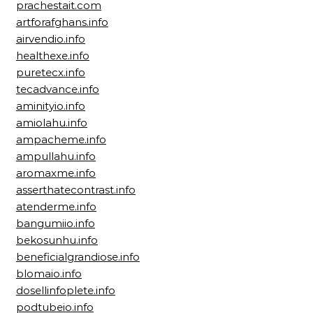
prachestait.com
artforafghans.info
airvendio.info
healthexe.info
puretecx.info
tecadvance.info
aminityio.info
amiolahu.info
ampacheme.info
ampullahu.info
aromaxme.info
asserthatecontrast.info
atenderme.info
bangumiio.info
bekosunhu.info
beneficialgrandiose.info
blomaio.info
dosellinfoplete.info
podtubeio.info