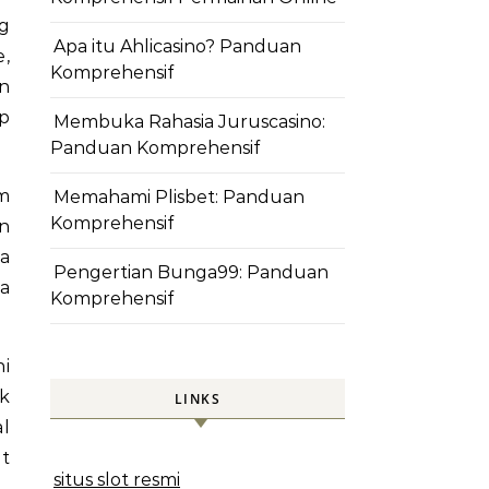
g
Apa itu Ahlicasino? Panduan
e,
Komprehensif
an
p
Membuka Rahasia Juruscasino:
Panduan Komprehensif
im
Memahami Plisbet: Panduan
Komprehensif
an
a
Pengertian Bunga99: Panduan
ga
Komprehensif
i
k
LINKS
l
t
situs slot resmi