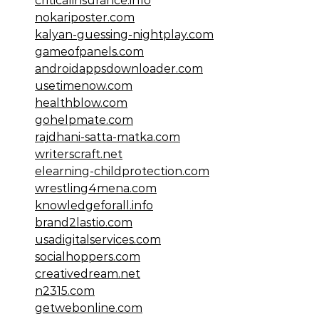
criticalinsurance.info
nokariposter.com
kalyan-guessing-nightplay.com
gameofpanels.com
androidappsdownloader.com
usetimenow.com
healthblow.com
gohelpmate.com
rajdhani-satta-matka.com
writerscraft.net
elearning-childprotection.com
wrestling4mena.com
knowledgeforall.info
brand2lastio.com
usadigitalservices.com
socialhoppers.com
creativedream.net
n2315.com
getwebonline.com