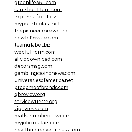
greenlife360.com
cantshoutitout.com
expressufabet.biz
mypuertoplata.net
thepioneerxpress.com
howtofixissue.com
teamufabet.biz
webfullform.com
allviddownload.com
decorsmag.com
gamblingcasinonews.com
universitiesofamerica.net
progameofbrands.com
qbreview.org
servicewueste.org
zippyrevs.com
matkanumbernow.com
myjobcirculars.com
healthmoreoverfitness.com