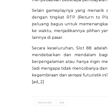
Selain gameplaynya yang menarik d
dengan tingkat RTP (Return to Play
peluang bagus untuk memenangkan 
ke waktu, menjadikannya pilihan y
lainnya di pasar.
Secara keseluruhan, Slot 88 adala
mendebarkan dan mendalam bagi 
berpengalaman atau hanya ingin menc
Jadi mengapa tidak mencobanya dan 
kegembiraan dan sensasi futuristik ini
[ad_2]
demo slot
slot