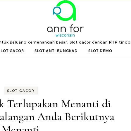
ni untuk peluang kemenangan besar. Slot gacor dengan RTP tingg
SLOT GACOR
SLOT ANTI RUNGKAD
SLOT DEMO
SLOT GACOR
k Terlupakan Menanti di
ualangan Anda Berikutnya
Menanti