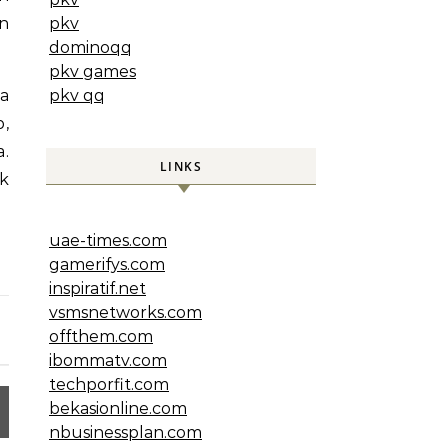
n
pkv
dominoqq
pkv games
a
pkv qq
,
.
LINKS
k
uae-times.com
gamerifys.com
inspiratif.net
vsmsnetworks.com
offthem.com
ibommatv.com
techporfit.com
bekasionline.com
nbusinessplan.com