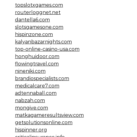
topslotxgames.com
routerloggnet.net
dantella6.com
slotsgamesone.com
hispinzone.com
kalyanbazarnights.com
top-online-casino-usa.com
honghuidoor.com
flowingtravel.com
nineniki.com
brandiospecialists.com
medicalcare7.com
adtennaball.com
nabzah.com
mongive.com
matkagameresultsview.com
getsolutionsonline.com
hispinner.org