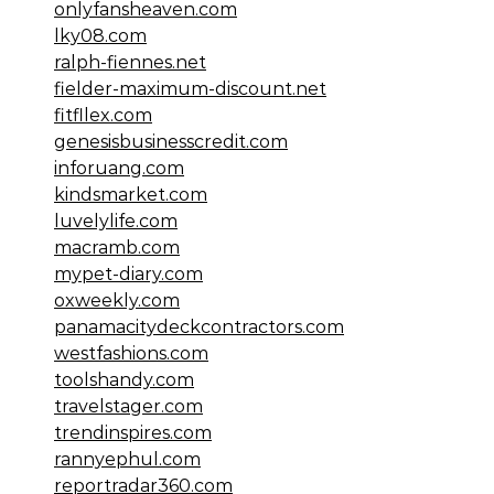
onlyfansheaven.com
lky08.com
ralph-fiennes.net
fielder-maximum-discount.net
fitfllex.com
genesisbusinesscredit.com
inforuang.com
kindsmarket.com
luvelylife.com
macramb.com
mypet-diary.com
oxweekly.com
panamacitydeckcontractors.com
westfashions.com
toolshandy.com
travelstager.com
trendinspires.com
rannyephul.com
reportradar360.com