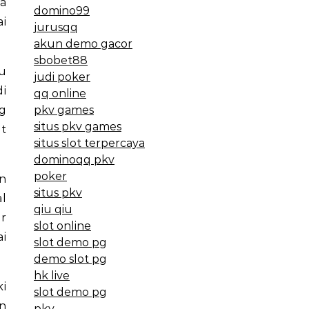
a
domino99
i
jurusqq
akun demo gacor
sbobet88
u
judi poker
di
qq online
g
pkv games
situs pkv games
at
situs slot terpercaya
dominoqq pkv
poker
n
situs pkv
l
qiu qiu
ar
slot online
i
slot demo pg
demo slot pg
hk live
i
slot demo pg
n
pkv