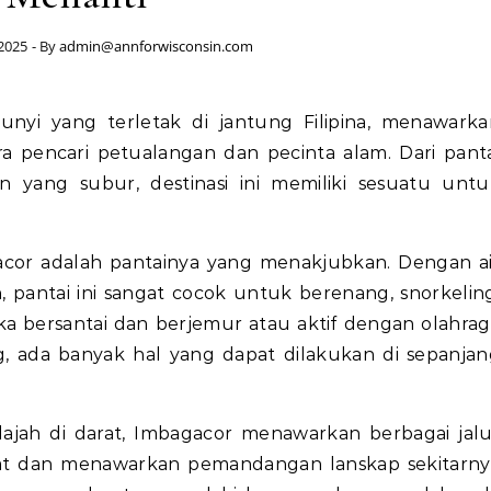
2025
- By
admin@annforwisconsin.com
nyi yang terletak di jantung Filipina, menawarka
a pencari petualangan dan pecinta alam. Dari panta
 yang subur, destinasi ini memiliki sesuatu untu
acor adalah pantainya yang menakjubkan. Dengan ai
h, pantai ini sangat cocok untuk berenang, snorkelin
a bersantai dan berjemur atau aktif dengan olahra
g, ada banyak hal yang dapat dilakukan di sepanja
ajah di darat, Imbagacor menawarkan berbagai jalu
bat dan menawarkan pemandangan lanskap sekitarny