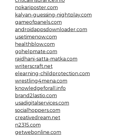
criticalinsurance.info
nokariposter.com
kalyan-guessing-nightplay.com
gameofpanels.com
androidappsdownloader.com
usetimenow.com
healthblow.com
gohelpmate.com
rajdhani-satta-matka.com
writerscraft.net
elearning-childprotection.com
wrestling4mena.com
knowledgeforall.info
brand2lastio.com
usadigitalservices.com
socialhoppers.com
creativedream.net
n2315.com
getwebonline.com