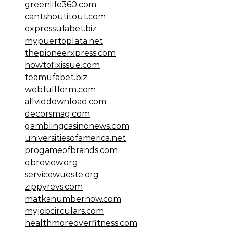
greenlife360.com
cantshoutitout.com
expressufabet.biz
mypuertoplata.net
thepioneerxpress.com
howtofixissue.com
teamufabet.biz
webfullform.com
allviddownload.com
decorsmag.com
gamblingcasinonews.com
universitiesofamerica.net
progameofbrands.com
qbreview.org
servicewueste.org
zippyrevs.com
matkanumbernow.com
myjobcirculars.com
healthmoreoverfitness.com