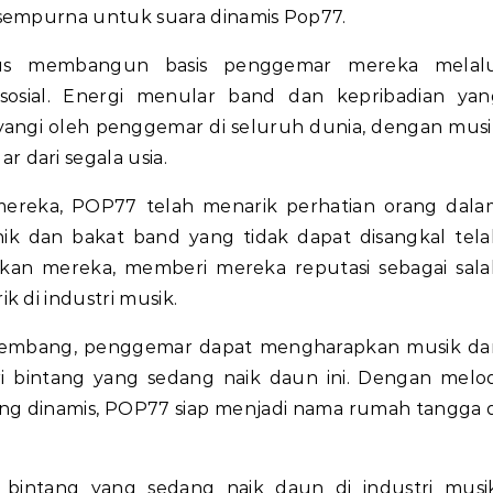
 sempurna untuk suara dinamis Pop77.
us membangun basis penggemar mereka melalu
osial. Energi menular band dan kepribadian yan
angi oleh penggemar di seluruh dunia, dengan musi
 dari segala usia.
ereka, POP77 telah menarik perhatian orang dala
unik dan bakat band yang tidak dapat disangkal tel
an mereka, memberi mereka reputasi sebagai sala
k di industri musik.
kembang, penggemar dapat mengharapkan musik da
i bintang yang sedang naik daun ini. Dengan melod
g dinamis, POP77 siap menjadi nama rumah tangga d
bintang yang sedang naik daun di industri musik