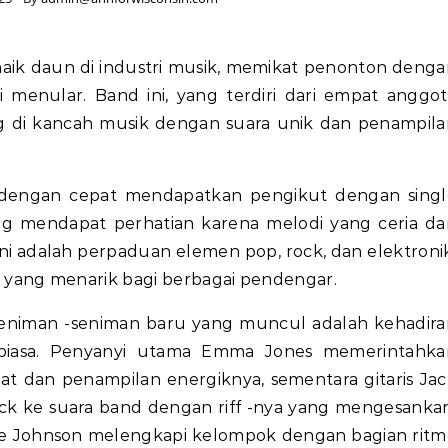
aik daun di industri musik, memikat penonton denga
 menular. Band ini, yang terdiri dari empat anggot
 di kancah musik dengan suara unik dan penampila
dengan cepat mendapatkan pengikut dengan singl
ng mendapat perhatian karena melodi yang ceria da
 ini adalah perpaduan elemen pop, rock, dan elektroni
 yang menarik bagi berbagai pendengar.
niman -seniman baru yang muncul adalah kehadira
biasa. Penyanyi utama Emma Jones memerintahka
 dan penampilan energiknya, sementara gitaris Jac
 ke suara band dengan riff -nya yang mengesankan
ke Johnson melengkapi kelompok dengan bagian ritm