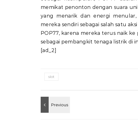
memikat penonton dengan suara uni
yang menarik dan energi menular
mereka sendiri sebagai salah satu ak
POP77, karena mereka terus naik k
sebagai pembangkit tenaga listrik di i
[ad_2]
slot