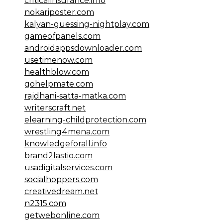
criticalinsurance.info
nokariposter.com
kalyan-guessing-nightplay.com
gameofpanels.com
androidappsdownloader.com
usetimenow.com
healthblow.com
gohelpmate.com
rajdhani-satta-matka.com
writerscraft.net
elearning-childprotection.com
wrestling4mena.com
knowledgeforall.info
brand2lastio.com
usadigitalservices.com
socialhoppers.com
creativedream.net
n2315.com
getwebonline.com