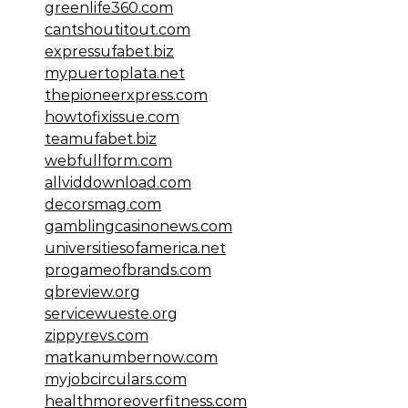
greenlife360.com
cantshoutitout.com
expressufabet.biz
mypuertoplata.net
thepioneerxpress.com
howtofixissue.com
teamufabet.biz
webfullform.com
allviddownload.com
decorsmag.com
gamblingcasinonews.com
universitiesofamerica.net
progameofbrands.com
qbreview.org
servicewueste.org
zippyrevs.com
matkanumbernow.com
myjobcirculars.com
healthmoreoverfitness.com