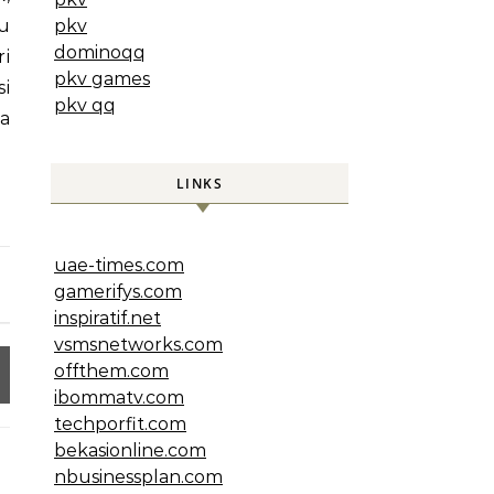
u
pkv
dominoqq
i
pkv games
si
pkv qq
a
LINKS
uae-times.com
gamerifys.com
inspiratif.net
vsmsnetworks.com
offthem.com
ibommatv.com
techporfit.com
bekasionline.com
nbusinessplan.com