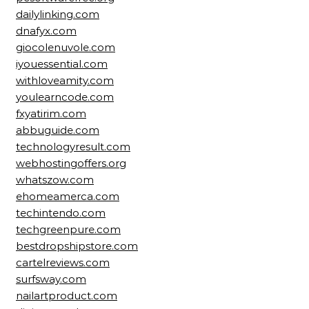
dailylinking.com
dnafyx.com
giocolenuvole.com
iyouessential.com
withloveamity.com
youlearncode.com
fxyatirim.com
abbuguide.com
technologyresult.com
webhostingoffers.org
whatszow.com
ehomeamerca.com
techintendo.com
techgreenpure.com
bestdropshipstore.com
cartelreviews.com
surfsway.com
nailartproduct.com