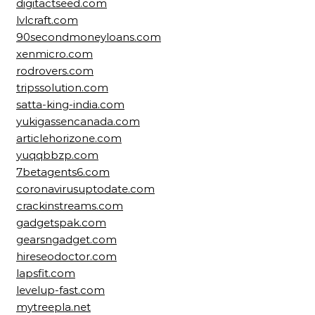
digitactseed.com
lvlcraft.com
90secondmoneyloans.com
xenmicro.com
rodrovers.com
tripssolution.com
satta-king-india.com
yukigassencanada.com
articlehorizone.com
yuqqbbzp.com
7betagents6.com
coronavirusuptodate.com
crackinstreams.com
gadgetspak.com
gearsngadget.com
hireseodoctor.com
lapsfit.com
levelup-fast.com
mytreepla.net