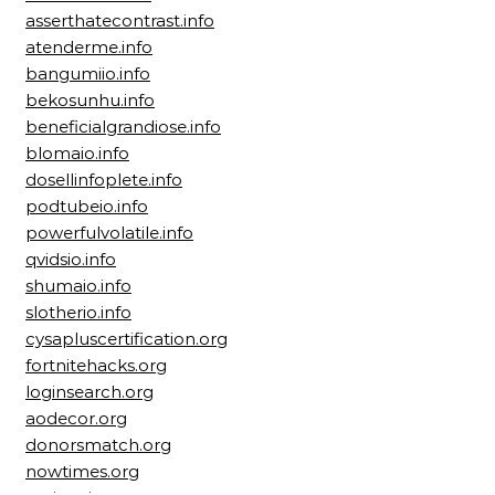
asserthatecontrast.info
atenderme.info
bangumiio.info
bekosunhu.info
beneficialgrandiose.info
blomaio.info
dosellinfoplete.info
podtubeio.info
powerfulvolatile.info
qvidsio.info
shumaio.info
slotherio.info
cysapluscertification.org
fortnitehacks.org
loginsearch.org
aodecor.org
donorsmatch.org
nowtimes.org