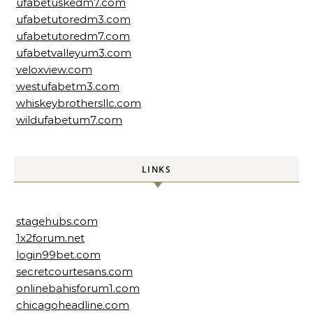
ufabetuskedm7.com
ufabetutoredm3.com
ufabetutoredm7.com
ufabetvalleyum3.com
veloxview.com
westufabetm3.com
whiskeybrothersllc.com
wildufabetum7.com
LINKS
stagehubs.com
1x2forum.net
login99bet.com
secretcourtesans.com
onlinebahisforum1.com
chicagoheadline.com