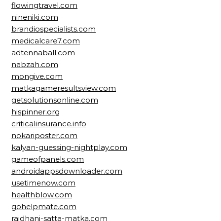
flowingtravel.com
nineniki.com
brandiospecialists.com
medicalcare7.com
adtennaball.com
nabzah.com
mongive.com
matkagameresultsview.com
getsolutionsonline.com
hispinner.org
criticalinsurance.info
nokariposter.com
kalyan-guessing-nightplay.com
gameofpanels.com
androidappsdownloader.com
usetimenow.com
healthblow.com
gohelpmate.com
rajdhani-satta-matka.com