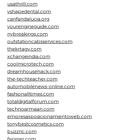
usathrill.com
vshapedental.com
canfandalucia.org
yourengineguide.com
nybreakings.com
outstationcabsservices.com
thekrtagy.com
xchangeindia.com
coolmicrotech.com
dreamhousehack.com
the-techteacher.com
automobilenews-online.com
fashionalltimes.com
totaldigitalforum.com
technoarmaan.com
empresasposicionamientoweb.com
tonybestcosmetics.com
buzznc.com
fxjoiner.com