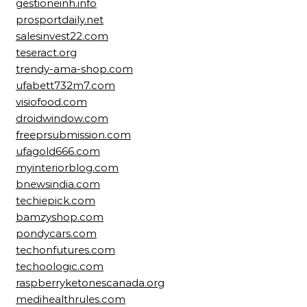
gestioneinh.info
prosportdaily.net
salesinvest22.com
teseract.org
trendy-ama-shop.com
ufabett732m7.com
visiofood.com
droidwindow.com
freeprsubmission.com
ufagold666.com
myinteriorblog.com
bnewsindia.com
techiepick.com
bamzyshop.com
pondycars.com
techonfutures.com
techoologic.com
raspberryketonescanada.org
medihealthrules.com