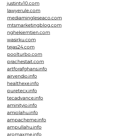
justintv10.com
lawyerule.com
mediamingleseaco.com
mtsmarketingblog.com
nghekiemtien.com
wasirku.com
tejas24.com
poolturbo.com
prachestait.com
artforafghans.info
airvendio.info
healthexe.info
puretecx.info
tecadvance.info
aminityio.info
amiolahu.info
ampacheme.info
ampullahu.info
aromaxme.info