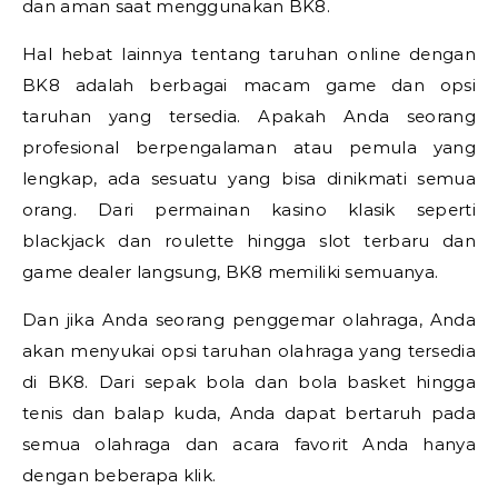
dan aman saat menggunakan BK8.
Hal hebat lainnya tentang taruhan online dengan
BK8 adalah berbagai macam game dan opsi
taruhan yang tersedia. Apakah Anda seorang
profesional berpengalaman atau pemula yang
lengkap, ada sesuatu yang bisa dinikmati semua
orang. Dari permainan kasino klasik seperti
blackjack dan roulette hingga slot terbaru dan
game dealer langsung, BK8 memiliki semuanya.
Dan jika Anda seorang penggemar olahraga, Anda
akan menyukai opsi taruhan olahraga yang tersedia
di BK8. Dari sepak bola dan bola basket hingga
tenis dan balap kuda, Anda dapat bertaruh pada
semua olahraga dan acara favorit Anda hanya
dengan beberapa klik.