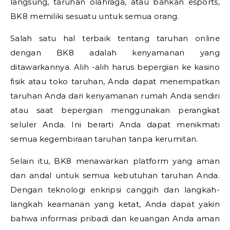
langsung, taruhan olahraga, atau bahkan esports,
BK8 memiliki sesuatu untuk semua orang.
Salah satu hal terbaik tentang taruhan online
dengan BK8 adalah kenyamanan yang
ditawarkannya. Alih -alih harus bepergian ke kasino
fisik atau toko taruhan, Anda dapat menempatkan
taruhan Anda dari kenyamanan rumah Anda sendiri
atau saat bepergian menggunakan perangkat
seluler Anda. Ini berarti Anda dapat menikmati
semua kegembiraan taruhan tanpa kerumitan.
Selain itu, BK8 menawarkan platform yang aman
dan andal untuk semua kebutuhan taruhan Anda.
Dengan teknologi enkripsi canggih dan langkah-
langkah keamanan yang ketat, Anda dapat yakin
bahwa informasi pribadi dan keuangan Anda aman