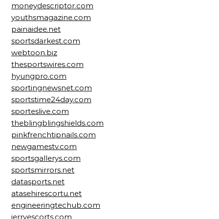
moneydescriptor.com
youthsmagazine.com
painaidee.net
sportsdarkest.com
webtoon.biz
thesportswires.com
hyungpro.com
sportingnewsnet.com
sportstime24day.com
sporteslive.com
theblingblingshields.com
pinkfrenchtipnails.com
newgamestv.com
sportsgallerys.com
sportsmirrors.net
datasports.net
atasehirescortu.net
engineeringtechub.com
jerryescorts.com