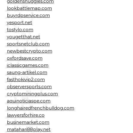
goldensnuggles.com
lookbattlemap.com
buyrdpservice.com
yesport.net
tostylo.com
yougetthat.net
sportsnetclub.com
newbestcrypto.com
oxfordsave.com
iclassicgames.com
saung-artikel.com
fasthokivip2.com
observersports.com
cryptominingplus.com
aquinoticiaspe.com
longhairedfrenchbulldog.com
lawyersforhire.co
businemarket.com
matahari88play.net