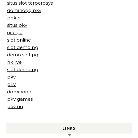
situs slot terpercaya
dominoqq pkv
poker
situs pkv
qiu qiu
slot online
slot demo pg
demo slot pg
hk live
slot demo pg
pkv
pkv
dominoqq
pkv games
pkv qq
LINKS