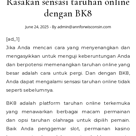
Rasakan sensasi taruhan online
dengan BK8
June 24, 2025
- By
admin@annforwisconsin.com
[ad_1]
Jika Anda mencari cara yang menyenangkan dan
mengasyikkan untuk menguji keberuntungan Anda
dan berpotensi memenangkan taruhan online yang
besar adalah cara untuk pergi. Dan dengan BK8,
Anda dapat mengalami sensasi taruhan online tidak
seperti sebelumnya.
BK8 adalah platform taruhan online terkemuka
yang menawarkan berbagai macam permainan
dan opsi taruhan olahraga untuk dipilih pemain.
Baik Anda penggemar slot, permainan kasino