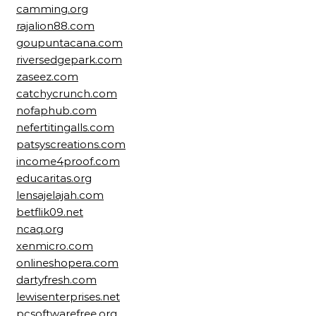
camming.org
rajalion88.com
goupuntacana.com
riversedgepark.com
zaseez.com
catchycrunch.com
nofaphub.com
nefertitingalls.com
patsyscreations.com
income4proof.com
educaritas.org
lensajelajah.com
betflik09.net
ncaq.org
xenmicro.com
onlineshopera.com
dartyfresh.com
lewisenterprises.net
pcsoftwarefree.org