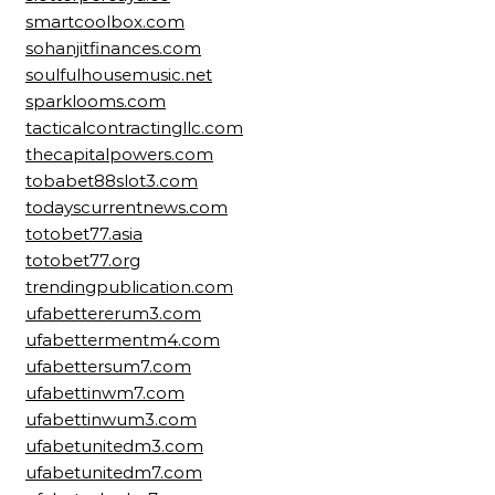
smartcoolbox.com
sohanjitfinances.com
soulfulhousemusic.net
sparklooms.com
tacticalcontractingllc.com
thecapitalpowers.com
tobabet88slot3.com
todayscurrentnews.com
totobet77.asia
totobet77.org
trendingpublication.com
ufabettererum3.com
ufabettermentm4.com
ufabettersum7.com
ufabettinwm7.com
ufabettinwum3.com
ufabetunitedm3.com
ufabetunitedm7.com