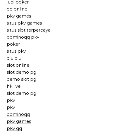
judi poker
qq online
pkv games
situs pkv games
situs slot terpercaya
dominoqq pkv
poker
situs pkv
qiu qiu
slot online
slot demo pg
demo slot pg
hk live
slot demo pg
pkv
pkv
dominoqq
pkv games
pkv qq