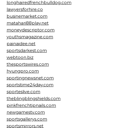
longhairedfrenchbulldog.com
lawyersforhire.co
businemarket.com
matahari88play.net
moneydescriptor.com
youthsmagazine.com
painaidee.net
sportsdarkest.com
webtoon.biz
thesportswires.com
hyungpro.com
sportingnewsnet.com
sportstime24day.com
sporteslive.com
theblingblingshields.com
pinkfrenchtipnails.com
newgamestv.com
sportsgallerys.com
sportsmirrors.net