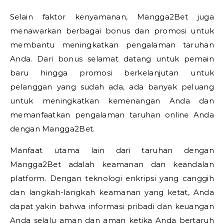
Selain faktor kenyamanan, Mangga2Bet juga
menawarkan berbagai bonus dan promosi untuk
membantu meningkatkan pengalaman taruhan
Anda. Dari bonus selamat datang untuk pemain
baru hingga promosi berkelanjutan untuk
pelanggan yang sudah ada, ada banyak peluang
untuk meningkatkan kemenangan Anda dan
memanfaatkan pengalaman taruhan online Anda
dengan Mangga2Bet.
Manfaat utama lain dari taruhan dengan
Mangga2Bet adalah keamanan dan keandalan
platform. Dengan teknologi enkripsi yang canggih
dan langkah-langkah keamanan yang ketat, Anda
dapat yakin bahwa informasi pribadi dan keuangan
Anda selalu aman dan aman ketika Anda bertaruh