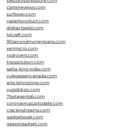
bestdropshipstore.com
cartelreviews.com
surfsway.com
nailartproduct.com
digitactseed.com
lvlcraft.com
90secondmoneyloans.com
xenmicro.com
rodrovers.com
tripssolution.com
satta-king-india.com
yukigassencanada.com
articlehorizone.com
yuqqbbzp.com
7betagents6.com
coronavirusuptodate.com
crackinstreams.com
gadgetspak.com
gearsngadget.com