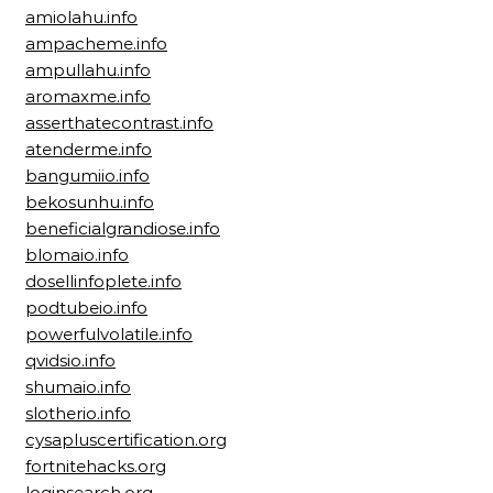
amiolahu.info
ampacheme.info
ampullahu.info
aromaxme.info
asserthatecontrast.info
atenderme.info
bangumiio.info
bekosunhu.info
beneficialgrandiose.info
blomaio.info
dosellinfoplete.info
podtubeio.info
powerfulvolatile.info
qvidsio.info
shumaio.info
slotherio.info
cysapluscertification.org
fortnitehacks.org
loginsearch.org