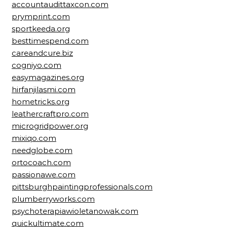
accountaudittaxcon.com
prymprint.com
sportkeeda.org
besttimespend.com
careandcure.biz
cogniyo.com
easymagazines.org
hirfanjilasmi.com
hometricks.org
leathercraftpro.com
microgridpower.org
mixiqo.com
needglobe.com
ortocoach.com
passionawe.com
pittsburghpaintingprofessionals.com
plumberryworks.com
psychoterapiawioletanowak.com
quickultimate.com