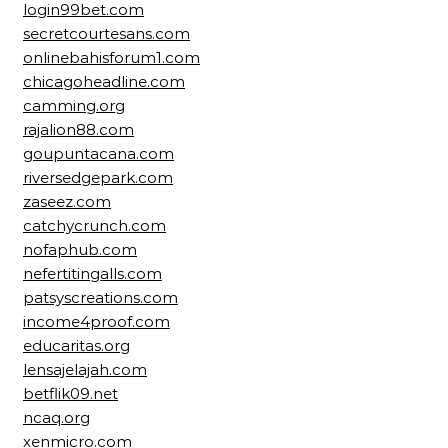
login99bet.com
secretcourtesans.com
onlinebahisforum1.com
chicagoheadline.com
camming.org
rajalion88.com
goupuntacana.com
riversedgepark.com
zaseez.com
catchycrunch.com
nofaphub.com
nefertitingalls.com
patsyscreations.com
income4proof.com
educaritas.org
lensajelajah.com
betflik09.net
ncaq.org
xenmicro.com