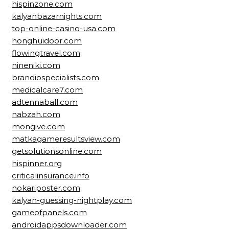
hispinzone.com
kalyanbazarnights.com
top-online-casino-usa.com
honghuidoor.com
flowingtravel.com
nineniki.com
brandiospecialists.com
medicalcare7.com
adtennaball.com
nabzah.com
mongive.com
matkagameresultsview.com
getsolutionsonline.com
hispinner.org
criticalinsurance.info
nokariposter.com
kalyan-guessing-nightplay.com
gameofpanels.com
androidappsdownloader.com