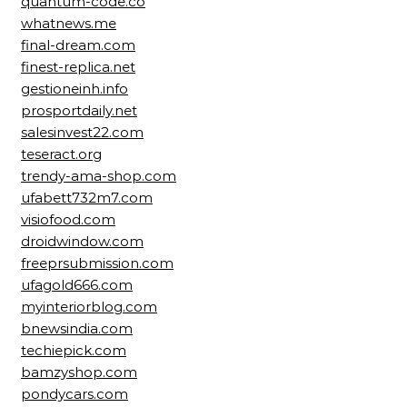
quantum-code.co
whatnews.me
final-dream.com
finest-replica.net
gestioneinh.info
prosportdaily.net
salesinvest22.com
teseract.org
trendy-ama-shop.com
ufabett732m7.com
visiofood.com
droidwindow.com
freeprsubmission.com
ufagold666.com
myinteriorblog.com
bnewsindia.com
techiepick.com
bamzyshop.com
pondycars.com