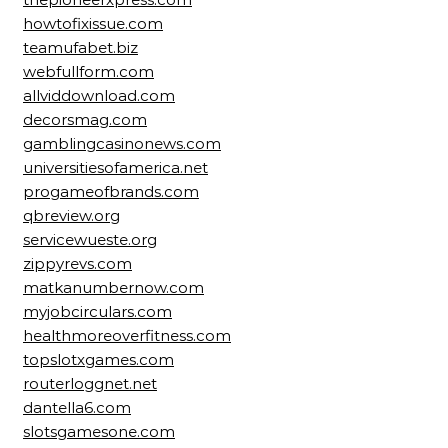
howtofixissue.com
teamufabet.biz
webfullform.com
allviddownload.com
decorsmag.com
gamblingcasinonews.com
universitiesofamerica.net
progameofbrands.com
qbreview.org
servicewueste.org
zippyrevs.com
matkanumbernow.com
myjobcirculars.com
healthmoreoverfitness.com
topslotxgames.com
routerloggnet.net
dantella6.com
slotsgamesone.com