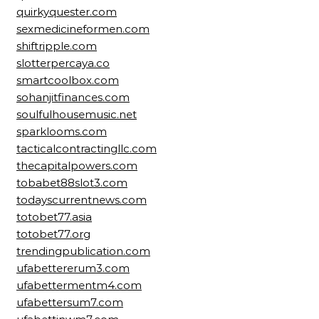
quirkyquester.com
sexmedicineformen.com
shiftripple.com
slotterpercaya.co
smartcoolbox.com
sohanjitfinances.com
soulfulhousemusic.net
sparklooms.com
tacticalcontractingllc.com
thecapitalpowers.com
tobabet88slot3.com
todayscurrentnews.com
totobet77.asia
totobet77.org
trendingpublication.com
ufabettererum3.com
ufabettermentm4.com
ufabettersum7.com