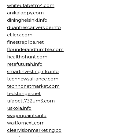
whiteufabetm4.com
anikalappy.com
dininghelsinki.info
duanfrescariverside.info
etilerx.com
finestreplica.net
flounderandfumble.com
healthohunt.com
retefuturah.info
smartinvestinginfo.info
technewsalliance.com
technonetmarket.com
tedstanger.net
ufabett732um3.com
uskola.info
wagonpaints.info
waitfornext.com
clearvisionmarketing.co