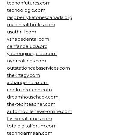
techonfutures.com
techoologic.com
raspberryketonescanada.org
medihealthrules.com
usathrill.com
vshapedental.com
canfandalucia.org
yourengineguide.com
nybreakings.com
outstationcabsservices.com
thekrtagy.com
xchangeindia.com
coolmicrotech.com
dreamhousehack.com
the-techteacher.com
automobilenews-online.com
fashionalltimes.com
totaldigitalforum.com
technoarmaan.com