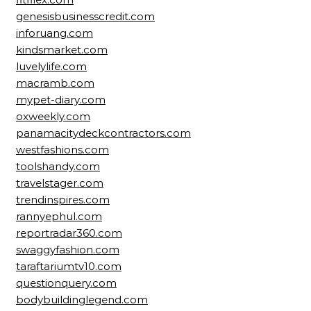
genesisbusinesscredit.com
inforuang.com
kindsmarket.com
luvelylife.com
macramb.com
mypet-diary.com
oxweekly.com
panamacitydeckcontractors.com
westfashions.com
toolshandy.com
travelstager.com
trendinspires.com
rannyephul.com
reportradar360.com
swaggyfashion.com
taraftariumtv10.com
questionquery.com
bodybuildinglegend.com