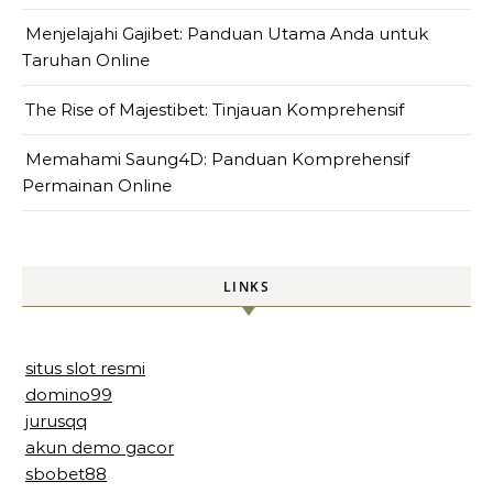
Menjelajahi Gajibet: Panduan Utama Anda untuk
Taruhan Online
The Rise of Majestibet: Tinjauan Komprehensif
Memahami Saung4D: Panduan Komprehensif
Permainan Online
LINKS
situs slot resmi
domino99
jurusqq
akun demo gacor
sbobet88