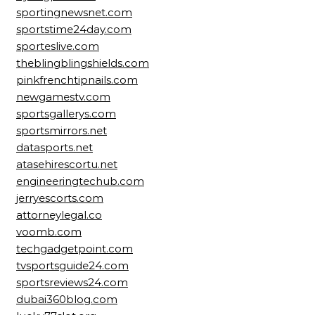
sportingnewsnet.com
sportstime24day.com
sporteslive.com
theblingblingshields.com
pinkfrenchtipnails.com
newgamestv.com
sportsgallerys.com
sportsmirrors.net
datasports.net
atasehirescortu.net
engineeringtechub.com
jerryescorts.com
attorneylegal.co
voomb.com
techgadgetpoint.com
tvsportsguide24.com
sportsreviews24.com
dubai360blog.com