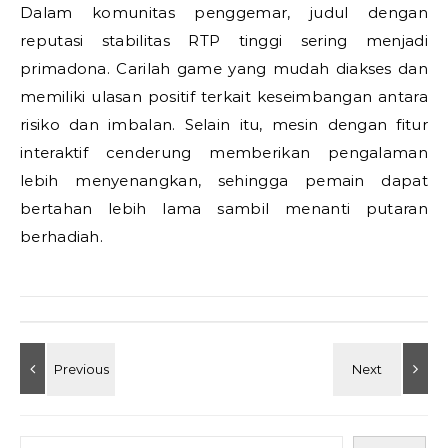
Dalam komunitas penggemar, judul dengan
reputasi stabilitas RTP tinggi sering menjadi
primadona. Carilah game yang mudah diakses dan
memiliki ulasan positif terkait keseimbangan antara
risiko dan imbalan. Selain itu, mesin dengan fitur
interaktif cenderung memberikan pengalaman
lebih menyenangkan, sehingga pemain dapat
bertahan lebih lama sambil menanti putaran
berhadiah.