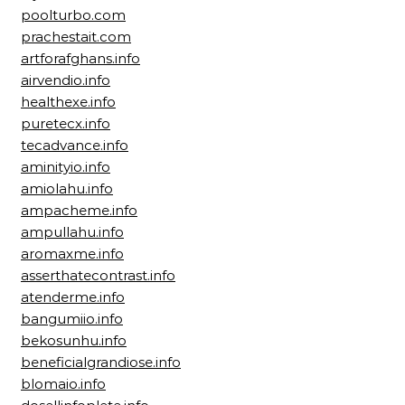
poolturbo.com
prachestait.com
artforafghans.info
airvendio.info
healthexe.info
puretecx.info
tecadvance.info
aminityio.info
amiolahu.info
ampacheme.info
ampullahu.info
aromaxme.info
asserthatecontrast.info
atenderme.info
bangumiio.info
bekosunhu.info
beneficialgrandiose.info
blomaio.info