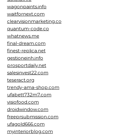
wagonpaints.info
waitfornext.com
clearvisionmarketing.co
quantum-code.co
whatnews.me
final-dream.com
finest-replica.net
gestioneinh.info
prosportdaily.net
salesinvest22.com
teseract.org
trendy-ama-shop.com
ufabett732m7.com
visiofood.com
droidwindow.com
freeprsubmission.com
ufagold666.com
myinteriorblog.com