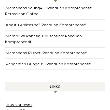
Memahami Saung4D: Panduan Komprehensif
Permainan Online
Apa itu Ahlicasino? Panduan Komprehensif
Membuka Rahasia Juruscasino: Panduan
Komprehensif
Memahami Plisbet: Panduan Komprehensif
Pengertian Bunga99: Panduan Komprehensif
LINKS
situs slot resmi