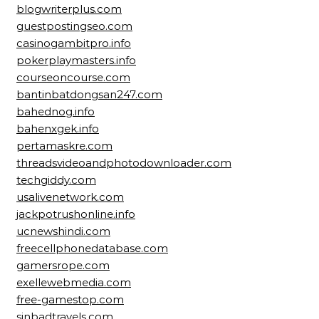
blogwriterplus.com
guestpostingseo.com
casinogambitpro.info
pokerplaymasters.info
courseoncourse.com
bantinbatdongsan247.com
bahednog.info
bahenxgek.info
pertamaskre.com
threadsvideoandphotodownloader.com
techgiddy.com
usalivenetwork.com
jackpotrushonline.info
ucnewshindi.com
freecellphonedatabase.com
gamersrope.com
exellewebmedia.com
free-gamestop.com
sinbadtravels.com