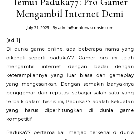
Temui Paduka77: Pro Gamer
Mengambil Internet Demi
July 31, 2025
- By
admin@annforwisconsin.com
[ad_1]
Di dunia game online, ada beberapa nama yang
dikenali seperti paduka77. Gamer pro ini telah
mengambil internet dengan badai dengan
keterampilannya yang luar biasa dan gameplay
yang mengesankan. Dengan semakin banyaknya
penggemar dan reputasi sebagai salah satu yang
terbaik dalam bisnis ini, Paduka77 adalah kekuatan
yang harus diperhitungkan di dunia game
kompetitif.
Paduka77 pertama kali menjadi terkenal di dunia