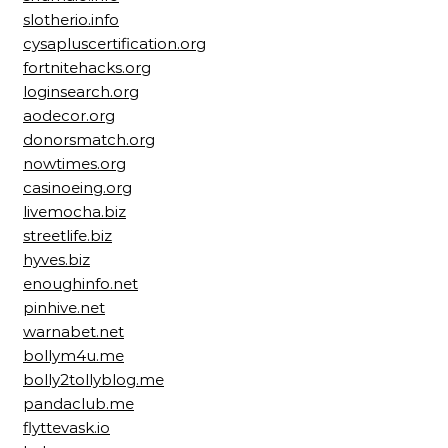
slotherio.info
cysapluscertification.org
fortnitehacks.org
loginsearch.org
aodecor.org
donorsmatch.org
nowtimes.org
casinoeing.org
livemocha.biz
streetlife.biz
hyves.biz
enoughinfo.net
pinhive.net
warnabet.net
bollym4u.me
bolly2tollyblog.me
pandaclub.me
flyttevask.io