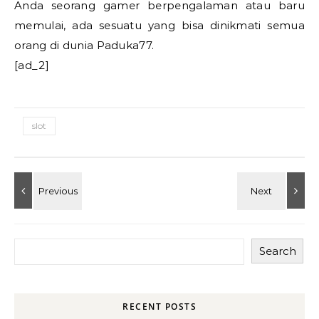
Anda seorang gamer berpengalaman atau baru
memulai, ada sesuatu yang bisa dinikmati semua
orang di dunia Paduka77.
[ad_2]
slot
Search
RECENT POSTS