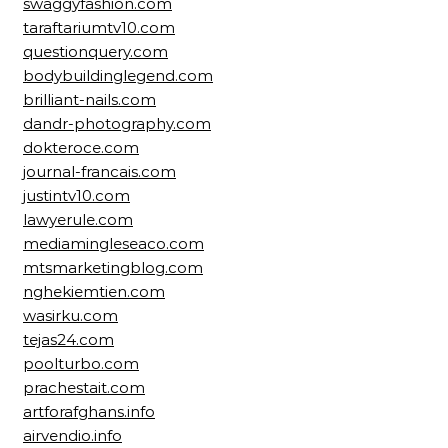
swaggyfashion.com
taraftariumtv10.com
questionquery.com
bodybuildinglegend.com
brilliant-nails.com
dandr-photography.com
dokteroce.com
journal-francais.com
justintv10.com
lawyerule.com
mediamingleseaco.com
mtsmarketingblog.com
nghekiemtien.com
wasirku.com
tejas24.com
poolturbo.com
prachestait.com
artforafghans.info
airvendio.info