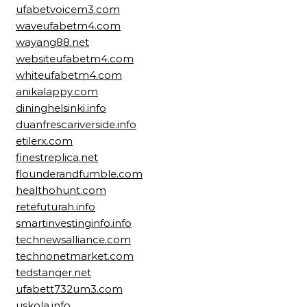
ufabetvoicem3.com
waveufabetm4.com
wayang88.net
websiteufabetm4.com
whiteufabetm4.com
anikalappy.com
dininghelsinki.info
duanfrescariverside.info
etilerx.com
finestreplica.net
flounderandfumble.com
healthohunt.com
retefuturah.info
smartinvestinginfo.info
technewsalliance.com
technonetmarket.com
tedstanger.net
ufabett732um3.com
uskola.info