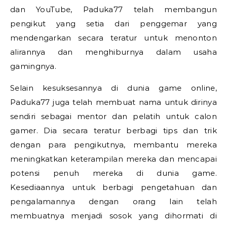
dan YouTube, Paduka77 telah membangun
pengikut yang setia dari penggemar yang
mendengarkan secara teratur untuk menonton
alirannya dan menghiburnya dalam usaha
gamingnya.
Selain kesuksesannya di dunia game online,
Paduka77 juga telah membuat nama untuk dirinya
sendiri sebagai mentor dan pelatih untuk calon
gamer. Dia secara teratur berbagi tips dan trik
dengan para pengikutnya, membantu mereka
meningkatkan keterampilan mereka dan mencapai
potensi penuh mereka di dunia game.
Kesediaannya untuk berbagi pengetahuan dan
pengalamannya dengan orang lain telah
membuatnya menjadi sosok yang dihormati di