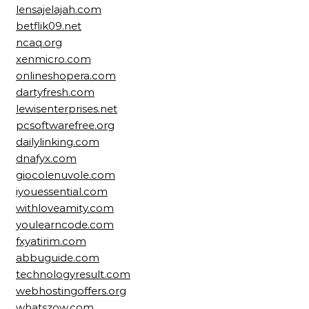
lensajelajah.com
betflik09.net
ncaq.org
xenmicro.com
onlineshopera.com
dartyfresh.com
lewisenterprises.net
pcsoftwarefree.org
dailylinking.com
dnafyx.com
giocolenuvole.com
iyouessential.com
withloveamity.com
youlearncode.com
fxyatirim.com
abbuguide.com
technologyresult.com
webhostingoffers.org
whatszow.com