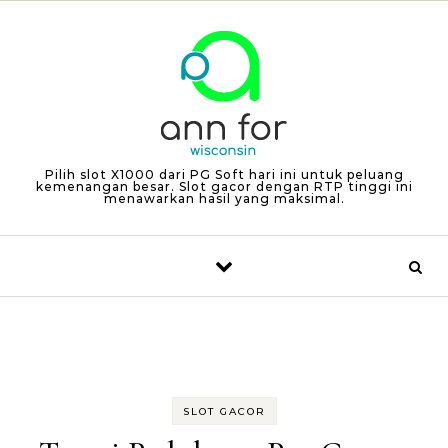
Skip to content
Pilih slot X1000 dari PG Soft hari ini untuk peluang
kemenangan besar. Slot gacor dengan RTP tinggi ini
menawarkan hasil yang maksimal.
SLOT GACOR