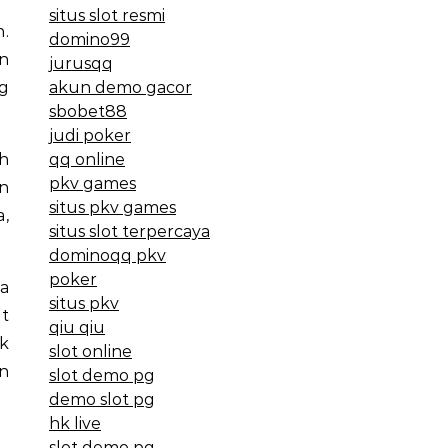
situs slot resmi
.
domino99
n
jurusqq
ng
akun demo gacor
sbobet88
judi poker
ah
qq online
pkv games
n
situs pkv games
a,
situs slot terpercaya
dominoqq pkv
poker
ma
situs pkv
t
qiu qiu
ik
slot online
n
slot demo pg
demo slot pg
hk live
slot demo pg