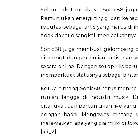
Selain bakat musiknya, Sonic88 jug
Pertunjukan energi tinggi dan keh
reputasi sebagai artis yang harus dil
tidak dapat disangkal, menjadikannya 
Sonic88 juga membuat gelombang di in
disambut dengan pujian kritis, dan
secara online. Dengan setiap rilis bar
memperkuat statusnya sebagai bintang
Ketika bintang Sonic88 terus meningk
rumah tangga di industri musik. D
disangkal, dan pertunjukan live yan
dengan badai. Mengawasi bintang y
melewatkan apa yang dia miliki di tok
[ad_2]