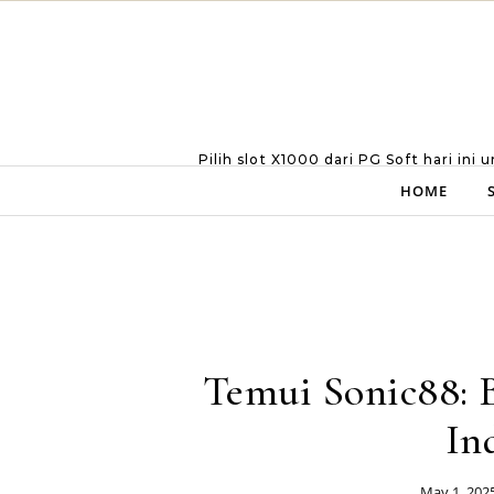
Skip to content
Pilih slot X1000 dari PG Soft hari i
HOME
Temui Sonic88: 
In
May 1, 202