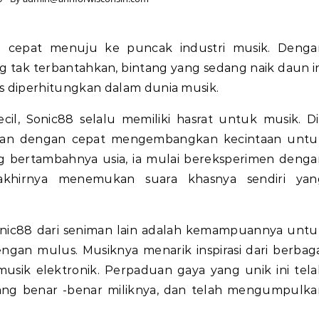
 cepat menuju ke puncak industri musik. Denga
g tak terbantahkan, bintang yang sedang naik daun i
s diperhitungkan dalam dunia musik.
ecil, Sonic88 selalu memiliki hasrat untuk musik. D
 dan dengan cepat mengembangkan kecintaan untu
ng bertambahnya usia, ia mulai bereksperimen deng
khirnya menemukan suara khasnya sendiri yan
nic88 dari seniman lain adalah kemampuannya untu
an mulus. Musiknya menarik inspirasi dari berbaga
usik elektronik. Perpaduan gaya yang unik ini tel
ng benar -benar miliknya, dan telah mengumpulka