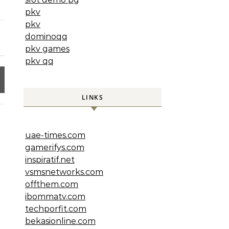
pkv
pkv
dominoqq
pkv games
pkv qq
LINKS
uae-times.com
gamerifys.com
inspiratif.net
vsmsnetworks.com
offthem.com
ibommatv.com
techporfit.com
bekasionline.com