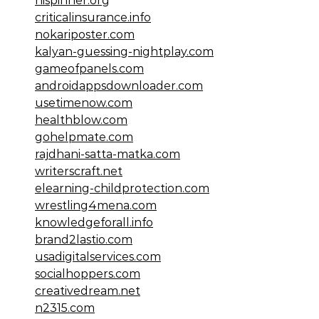
hispinner.org
criticalinsurance.info
nokariposter.com
kalyan-guessing-nightplay.com
gameofpanels.com
androidappsdownloader.com
usetimenow.com
healthblow.com
gohelpmate.com
rajdhani-satta-matka.com
writerscraft.net
elearning-childprotection.com
wrestling4mena.com
knowledgeforall.info
brand2lastio.com
usadigitalservices.com
socialhoppers.com
creativedream.net
n2315.com