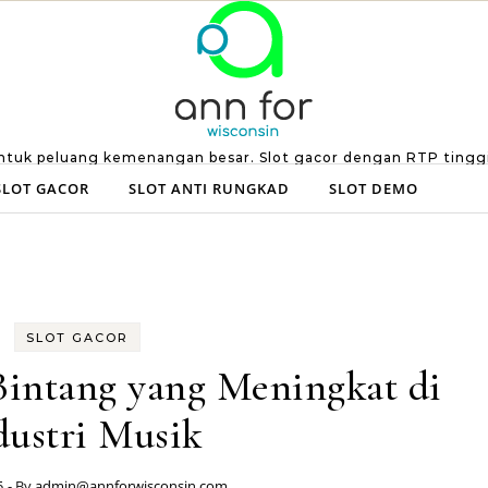
ni untuk peluang kemenangan besar. Slot gacor dengan RTP tingg
SLOT GACOR
SLOT ANTI RUNGKAD
SLOT DEMO
SLOT GACOR
Bintang yang Meningkat di
dustri Musik
5
- By
admin@annforwisconsin.com