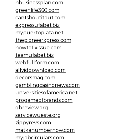
nbusinessplan.com
greenlife360.com
cantshoutitout.com
expressufabet.biz
mypuertoplata.net
thepioneerxpress.com
howtofixissue.com
teamufabet.biz
webfullform.com
allviddownload.com
decorsmag.com
gamblingcasinonews.com
universitiesofamerica.net
progameofbrands.com
qbreview.org
servicewueste.org
zippyrevs.com
matkanumbernow.com
myjobcirculars.com