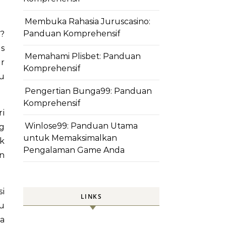
Membuka Rahasia Juruscasino:
Panduan Komprehensif
?
as
Memahami Plisbet: Panduan
r
Komprehensif
u
Pengertian Bunga99: Panduan
Komprehensif
i
Winlose99: Panduan Utama
ng
untuk Memaksimalkan
uk
Pengalaman Game Anda
an
i
LINKS
u
a