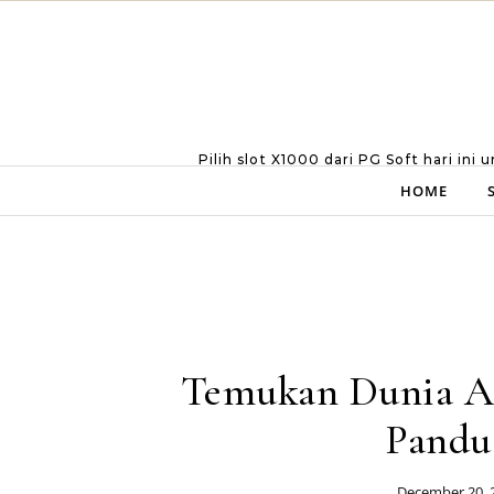
Skip to content
Pilih slot X1000 dari PG Soft hari i
HOME
Temukan Dunia A
Pandu
December 20, 