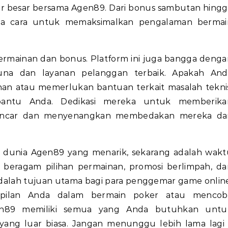
r besar bersama Agen89. Dari bonus sambutan hingg
ada cara untuk memaksimalkan pengalaman bermai
rmainan dan bonus. Platform ini juga bangga denga
na dan layanan pelanggan terbaik. Apakah And
nan atau memerlukan bantuan terkait masalah teknis
bantu Anda. Dedikasi mereka untuk memberika
ancar dan menyenangkan membedakan mereka dar
hi dunia Agen89 yang menarik, sekarang adalah wak
beragam pilihan permainan, promosi berlimpah, da
dalah tujuan utama bagi para penggemar game onlin
mpilan Anda dalam bermain poker atau mencob
en89 memiliki semua yang Anda butuhkan untu
ng luar biasa. Jangan menunggu lebih lama lagi 