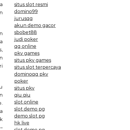
a
situs slot resmi
domino99
n
jurusqq
akun demo gacor
sbobet88
n
judi poker
a
qq online
,
pkv games
n
situs pkv games
i
situs slot terpercaya
dominoqq pkv
poker
tu
situs pkv
n
qiu qiu
slot online
e.
slot demo pg
a
demo slot pg
k
hk live
–
slot demo pg