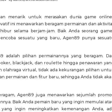
an menarik untuk merasakan dunia game online
ovatif ini menawarkan beragam permainan dan aktivit
hibur selama berjam-jam. Baik Anda seorang game
mencoba sesuatu yang baru, Agen89 punya sesuat
9 adalah pilihan permainannya yang beragam. Dar
 poker, blackjack, dan roulette hingga penawaran ya
n olahraga virtual, tidak ada kekurangan pilihan unt
kan permainan dan fitur baru, sehingga Anda tidak ak
beragam, Agen89 juga menawarkan sejumlah promos
nnya. Baik Anda pemain baru yang ingin memulai ata
n yang ingin meningkatkan kemenangan Anda, ad