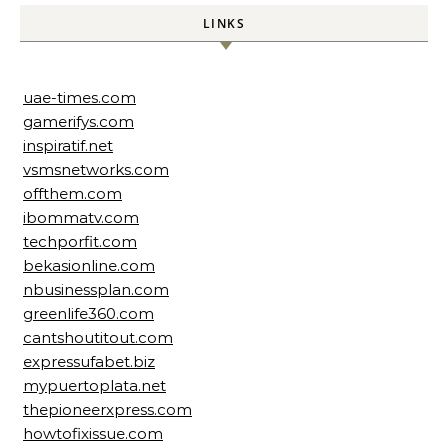
LINKS
uae-times.com
gamerifys.com
inspiratif.net
vsmsnetworks.com
offthem.com
ibommatv.com
techporfit.com
bekasionline.com
nbusinessplan.com
greenlife360.com
cantshoutitout.com
expressufabet.biz
mypuertoplata.net
thepioneerxpress.com
howtofixissue.com