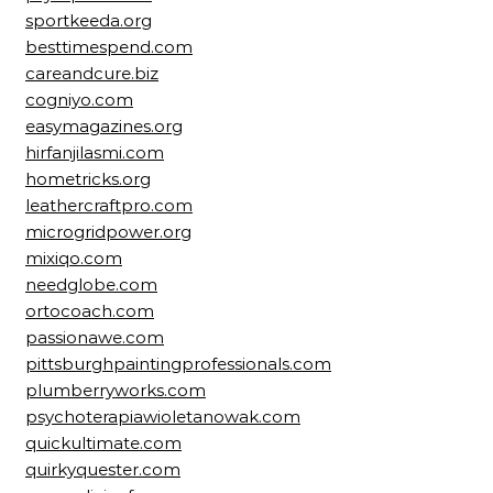
sportkeeda.org
besttimespend.com
careandcure.biz
cogniyo.com
easymagazines.org
hirfanjilasmi.com
hometricks.org
leathercraftpro.com
microgridpower.org
mixiqo.com
needglobe.com
ortocoach.com
passionawe.com
pittsburghpaintingprofessionals.com
plumberryworks.com
psychoterapiawioletanowak.com
quickultimate.com
quirkyquester.com