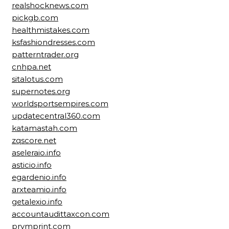
realshocknews.com
pickgb.com
healthmistakes.com
ksfashiondresses.com
patterntrader.org
cnhpa.net
sitalotus.com
supernotes.org
worldsportsempires.com
updatecentral360.com
katamastah.com
zqscore.net
aseleraio.info
asticio.info
egardenio.info
arxteamio.info
getalexio.info
accountaudittaxcon.com
prymprint.com