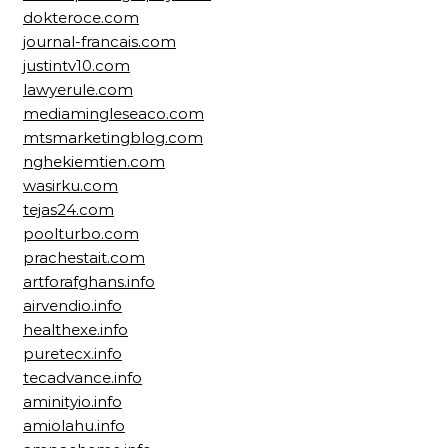
dokteroce.com
journal-francais.com
justintv10.com
lawyerule.com
mediamingleseaco.com
mtsmarketingblog.com
nghekiemtien.com
wasirku.com
tejas24.com
poolturbo.com
prachestait.com
artforafghans.info
airvendio.info
healthexe.info
puretecx.info
tecadvance.info
aminityio.info
amiolahu.info