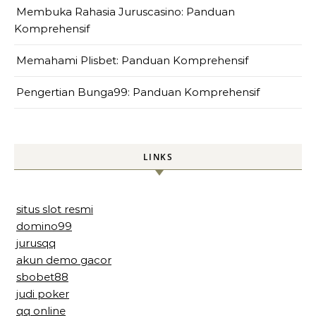
Membuka Rahasia Juruscasino: Panduan
Komprehensif
Memahami Plisbet: Panduan Komprehensif
Pengertian Bunga99: Panduan Komprehensif
LINKS
situs slot resmi
domino99
jurusqq
akun demo gacor
sbobet88
judi poker
qq online