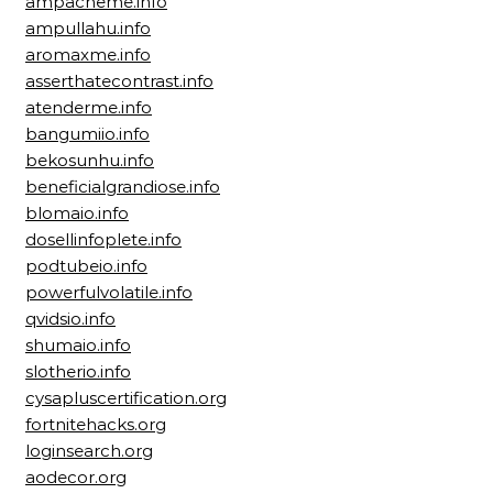
ampacheme.info
ampullahu.info
aromaxme.info
asserthatecontrast.info
atenderme.info
bangumiio.info
bekosunhu.info
beneficialgrandiose.info
blomaio.info
dosellinfoplete.info
podtubeio.info
powerfulvolatile.info
qvidsio.info
shumaio.info
slotherio.info
cysapluscertification.org
fortnitehacks.org
loginsearch.org
aodecor.org