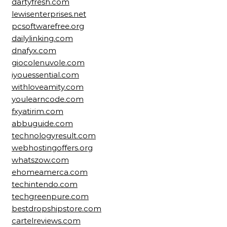
dartyfresh.com
lewisenterprises.net
pcsoftwarefree.org
dailylinking.com
dnafyx.com
giocolenuvole.com
iyouessential.com
withloveamity.com
youlearncode.com
fxyatirim.com
abbuguide.com
technologyresult.com
webhostingoffers.org
whatszow.com
ehomeamerca.com
techintendo.com
techgreenpure.com
bestdropshipstore.com
cartelreviews.com