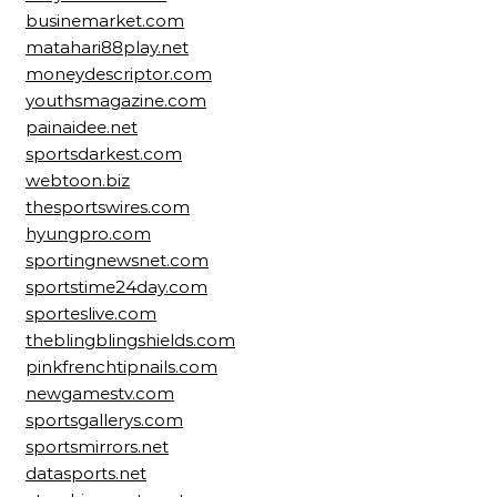
businemarket.com
matahari88play.net
moneydescriptor.com
youthsmagazine.com
painaidee.net
sportsdarkest.com
webtoon.biz
thesportswires.com
hyungpro.com
sportingnewsnet.com
sportstime24day.com
sporteslive.com
theblingblingshields.com
pinkfrenchtipnails.com
newgamestv.com
sportsgallerys.com
sportsmirrors.net
datasports.net