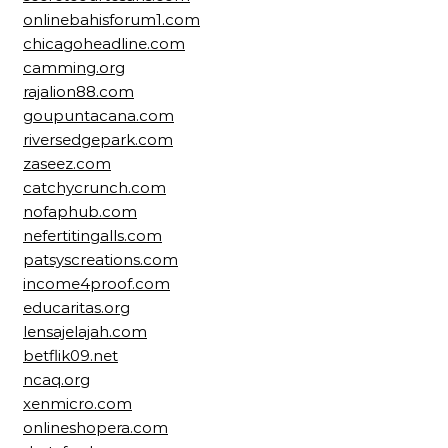
onlinebahisforum1.com
chicagoheadline.com
camming.org
rajalion88.com
goupuntacana.com
riversedgepark.com
zaseez.com
catchycrunch.com
nofaphub.com
nefertitingalls.com
patsyscreations.com
income4proof.com
educaritas.org
lensajelajah.com
betflik09.net
ncaq.org
xenmicro.com
onlineshopera.com