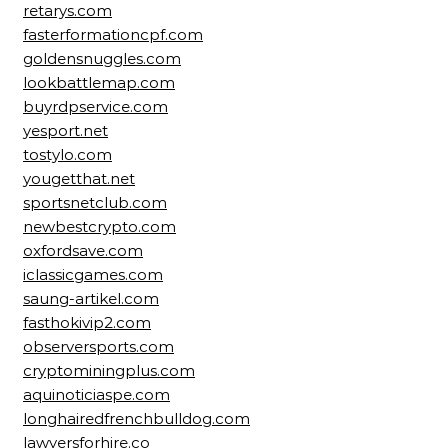
retarys.com
fasterformationcpf.com
goldensnuggles.com
lookbattlemap.com
buyrdpservice.com
yesport.net
tostylo.com
yougetthat.net
sportsnetclub.com
newbestcrypto.com
oxfordsave.com
iclassicgames.com
saung-artikel.com
fasthokivip2.com
observersports.com
cryptominingplus.com
aquinoticiaspe.com
longhairedfrenchbulldog.com
lawyersforhire.co