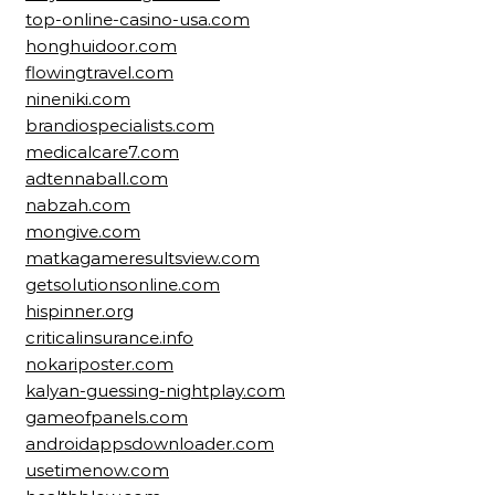
top-online-casino-usa.com
honghuidoor.com
flowingtravel.com
nineniki.com
brandiospecialists.com
medicalcare7.com
adtennaball.com
nabzah.com
mongive.com
matkagameresultsview.com
getsolutionsonline.com
hispinner.org
criticalinsurance.info
nokariposter.com
kalyan-guessing-nightplay.com
gameofpanels.com
androidappsdownloader.com
usetimenow.com