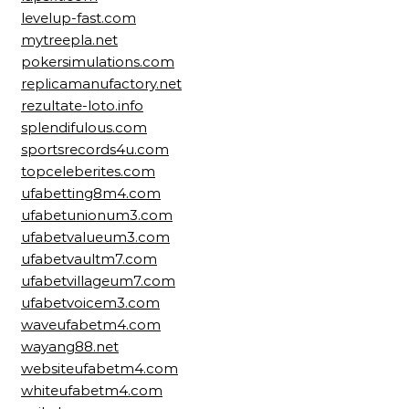
levelup-fast.com
mytreepla.net
pokersimulations.com
replicamanufactory.net
rezultate-loto.info
splendifulous.com
sportsrecords4u.com
topceleberites.com
ufabetting8m4.com
ufabetunionum3.com
ufabetvalueum3.com
ufabetvaultm7.com
ufabetvillageum7.com
ufabetvoicem3.com
waveufabetm4.com
wayang88.net
websiteufabetm4.com
whiteufabetm4.com