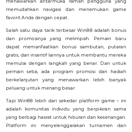
menawarkan antarmuka ramah pengguna yang
memudahkan navigasi dan menemukan game
favorit Anda dengan cepat.
Salah satu daya tarik terbesar Win88 adalah bonus
dan promosinya yang melimpah. Pemain baru
dapat memanfaatkan bonus sambutan, putaran
gratis, dan insentif lainnya untuk membantu mereka
memulai dengan langkah yang benar. Dan untuk
pemain setia, ada program promosi dan hadiah
berkelanjutan yang menawarkan lebih banyak
peluang untuk menang besar.
Tapi Win88 lebih dari sekedar platform game – ini
adalah komunitas individu yang berpikiran sama
yang berbagi hasrat untuk hiburan dan kesenangan.
Platform ini menyelenggarakan turnamen dan