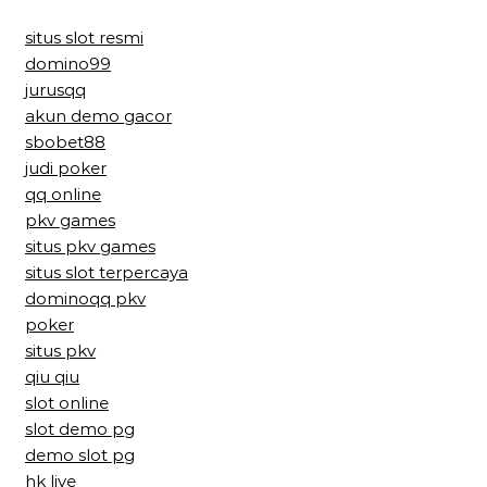
situs slot resmi
domino99
jurusqq
akun demo gacor
sbobet88
judi poker
qq online
pkv games
situs pkv games
situs slot terpercaya
dominoqq pkv
poker
situs pkv
qiu qiu
slot online
slot demo pg
demo slot pg
hk live