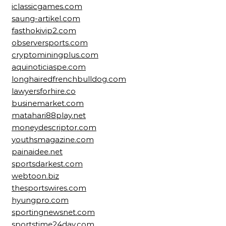
iclassicgames.com
saung-artikel.com
fasthokivip2.com
observersports.com
cryptominingplus.com
aquinoticiaspe.com
longhairedfrenchbulldog.com
lawyersforhire.co
businemarket.com
matahari88play.net
moneydescriptor.com
youthsmagazine.com
painaidee.net
sportsdarkest.com
webtoon.biz
thesportswires.com
hyungpro.com
sportingnewsnet.com
sportstime24day.com