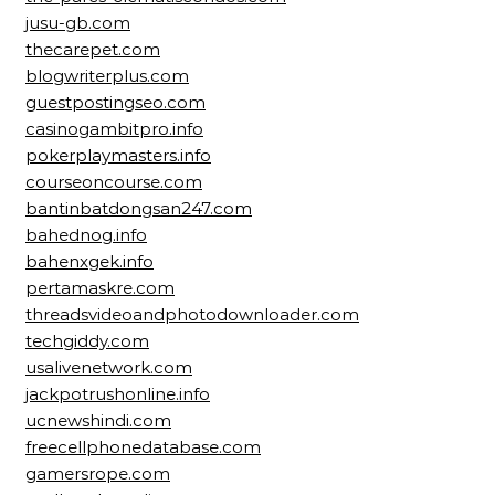
jusu-gb.com
thecarepet.com
blogwriterplus.com
guestpostingseo.com
casinogambitpro.info
pokerplaymasters.info
courseoncourse.com
bantinbatdongsan247.com
bahednog.info
bahenxgek.info
pertamaskre.com
threadsvideoandphotodownloader.com
techgiddy.com
usalivenetwork.com
jackpotrushonline.info
ucnewshindi.com
freecellphonedatabase.com
gamersrope.com