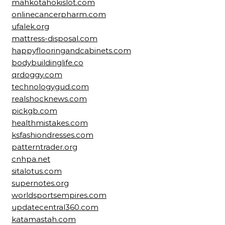
mahkotahokislot.com
onlinecancerpharm.com
ufalek.org
mattress-disposal.com
happyflooringandcabinets.com
bodybuildinglife.co
qrdoggy.com
technologygud.com
realshocknews.com
pickgb.com
healthmistakes.com
ksfashiondresses.com
patterntrader.org
cnhpa.net
sitalotus.com
supernotes.org
worldsportsempires.com
updatecentral360.com
katamastah.com