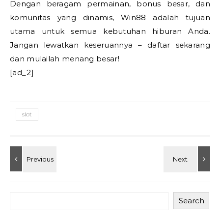
Dengan beragam permainan, bonus besar, dan
komunitas yang dinamis, Win88 adalah tujuan
utama untuk semua kebutuhan hiburan Anda.
Jangan lewatkan keseruannya – daftar sekarang
dan mulailah menang besar!
[ad_2]
slot
Search