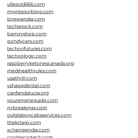
ufagold666.com
myinteriorblog.com
bnewsindia.com
techiepick.com
bamzyshop.com
pondycars.com
techonfutures.com
techoologic.com
raspberryketonescanada.org
medihealthrules.com
usathrill.com
vshapedental.com
canfandalucia.org
yourengineguide.com
nybreakings.com
outstationcabsservices.com
thekrtagy.com
xchangeindia.com
coolmicrotech.com