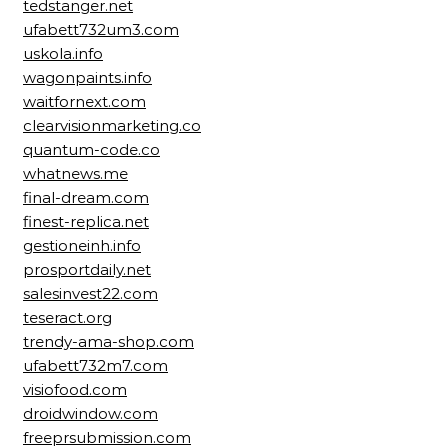
tedstanger.net
ufabett732um3.com
uskola.info
wagonpaints.info
waitfornext.com
clearvisionmarketing.co
quantum-code.co
whatnews.me
final-dream.com
finest-replica.net
gestioneinh.info
prosportdaily.net
salesinvest22.com
teseract.org
trendy-ama-shop.com
ufabett732m7.com
visiofood.com
droidwindow.com
freeprsubmission.com