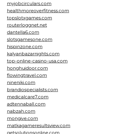
myjobcirculars.com
healthmoreoverfitness.com
topslotxgames.com
routerloggnet.net
dantella6.com
slotsgamesone.com
hispinzone.com
kalyanbazarnights.com
top-online-casino-usa.com
honghuidoor.com
flowingtravel.com
nineniki.com
brandiospecialists.com
medicalcare7.com
adtennaball.com
nabzah.com
mongive.com
matkagameresultsview.com
getsolutionsonline.com