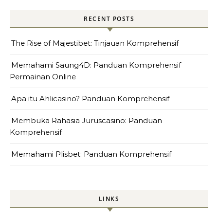
RECENT POSTS
The Rise of Majestibet: Tinjauan Komprehensif
Memahami Saung4D: Panduan Komprehensif
Permainan Online
Apa itu Ahlicasino? Panduan Komprehensif
Membuka Rahasia Juruscasino: Panduan
Komprehensif
Memahami Plisbet: Panduan Komprehensif
LINKS