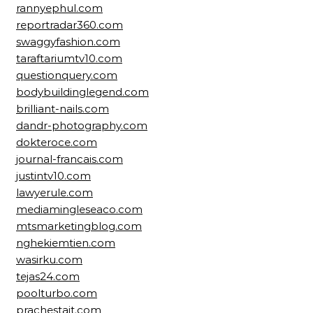
rannyephul.com
reportradar360.com
swaggyfashion.com
taraftariumtv10.com
questionquery.com
bodybuildinglegend.com
brilliant-nails.com
dandr-photography.com
dokteroce.com
journal-francais.com
justintv10.com
lawyerule.com
mediamingleseaco.com
mtsmarketingblog.com
nghekiemtien.com
wasirku.com
tejas24.com
poolturbo.com
prachestait.com