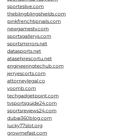
sporteslive.com
theblingblingshields.com
pinkfrenchtipnails.com
newgamestv.com
sportsgallerys.com
sportsmirrors.net
datasports.net
atasehirescortu.net
engineeringtechub.com
jerryescorts.com
attorneylegal.co
voomb.com
techgadgetpoint.com
tvsportsguide24.com
sportsreviews24.com
dubai360blog.com
lucky77slot.org
growmefast.com