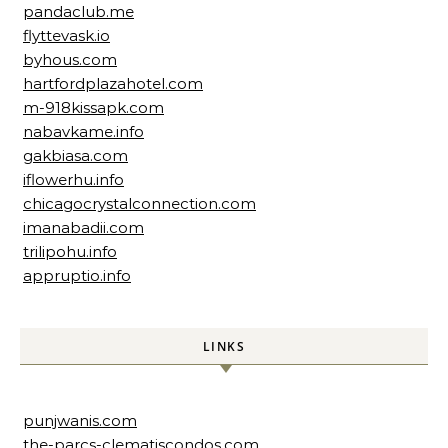
pandaclub.me
flyttevask.io
byhous.com
hartfordplazahotel.com
m-918kissapk.com
nabavkame.info
gakbiasa.com
iflowerhu.info
chicagocrystalconnection.com
imanabadii.com
trilipohu.info
appruptio.info
LINKS
punjwanis.com
the-parcs-clematiscondos.com