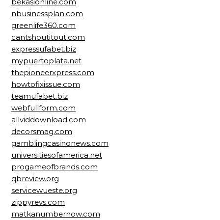
bekasionline.com
nbusinessplan.com
greenlife360.com
cantshoutitout.com
expressufabet.biz
mypuertoplata.net
thepioneerxpress.com
howtofixissue.com
teamufabet.biz
webfullform.com
allviddownload.com
decorsmag.com
gamblingcasinonews.com
universitiesofamerica.net
progameofbrands.com
qbreview.org
servicewueste.org
zippyrevs.com
matkanumbernow.com