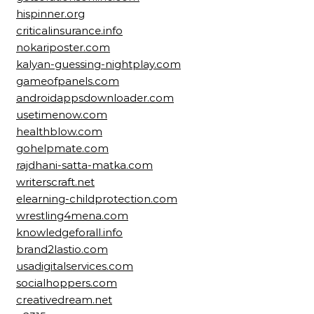
hispinner.org
criticalinsurance.info
nokariposter.com
kalyan-guessing-nightplay.com
gameofpanels.com
androidappsdownloader.com
usetimenow.com
healthblow.com
gohelpmate.com
rajdhani-satta-matka.com
writerscraft.net
elearning-childprotection.com
wrestling4mena.com
knowledgeforall.info
brand2lastio.com
usadigitalservices.com
socialhoppers.com
creativedream.net