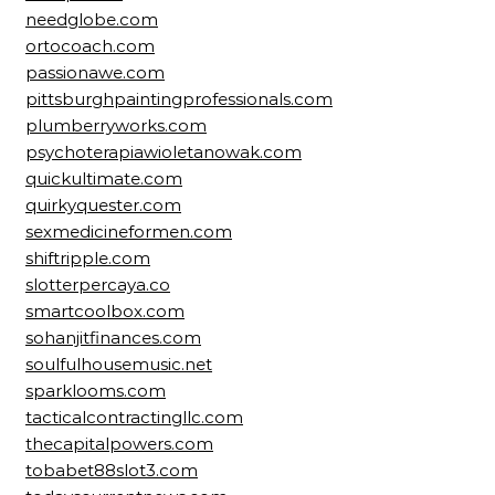
needglobe.com
ortocoach.com
passionawe.com
pittsburghpaintingprofessionals.com
plumberryworks.com
psychoterapiawioletanowak.com
quickultimate.com
quirkyquester.com
sexmedicineformen.com
shiftripple.com
slotterpercaya.co
smartcoolbox.com
sohanjitfinances.com
soulfulhousemusic.net
sparklooms.com
tacticalcontractingllc.com
thecapitalpowers.com
tobabet88slot3.com