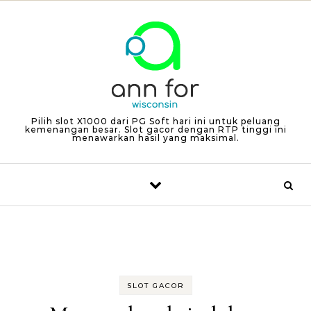
Skip to content
Pilih slot X1000 dari PG Soft hari ini untuk peluang
kemenangan besar. Slot gacor dengan RTP tinggi ini
menawarkan hasil yang maksimal.
SLOT GACOR