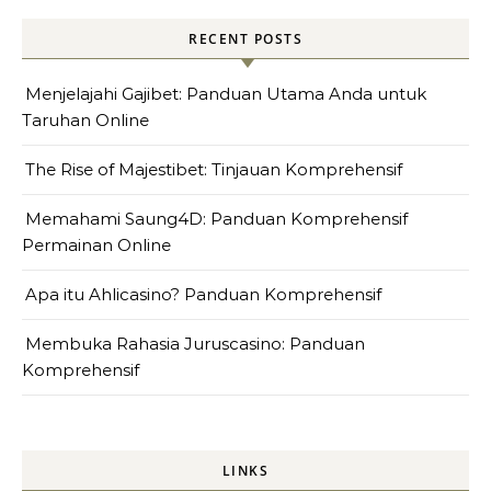
RECENT POSTS
Menjelajahi Gajibet: Panduan Utama Anda untuk
Taruhan Online
The Rise of Majestibet: Tinjauan Komprehensif
Memahami Saung4D: Panduan Komprehensif
Permainan Online
Apa itu Ahlicasino? Panduan Komprehensif
Membuka Rahasia Juruscasino: Panduan
Komprehensif
LINKS