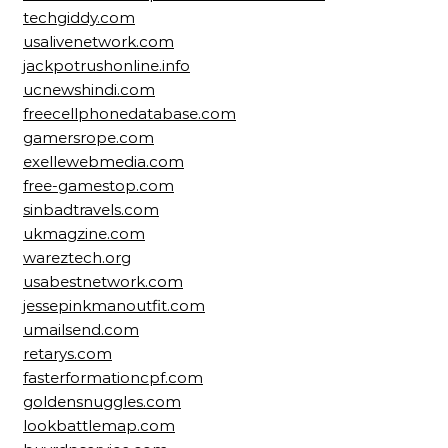
techgiddy.com
usalivenetwork.com
jackpotrushonline.info
ucnewshindi.com
freecellphonedatabase.com
gamersrope.com
exellewebmedia.com
free-gamestop.com
sinbadtravels.com
ukmagzine.com
wareztech.org
usabestnetwork.com
jessepinkmanoutfit.com
umailsend.com
retarys.com
fasterformationcpf.com
goldensnuggles.com
lookbattlemap.com