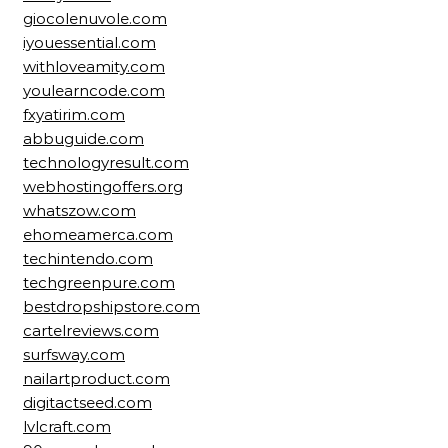
giocolenuvole.com
iyouessential.com
withloveamity.com
youlearncode.com
fxyatirim.com
abbuguide.com
technologyresult.com
webhostingoffers.org
whatszow.com
ehomeamerca.com
techintendo.com
techgreenpure.com
bestdropshipstore.com
cartelreviews.com
surfsway.com
nailartproduct.com
digitactseed.com
lvlcraft.com