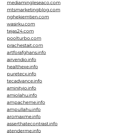
mediamingleseaco.com
mtsmarketingblog.com
nghekiemtien.com
wasirku.com
tejas24.com
poolturbo.com
prachestait.com
artforafghans.info
airvendio.info
healthexe.info
puretecx.info
tecadvance.info
aminityio.info
amiolahu.info
ampacheme.info
ampullahu.info
aromaxme.info
asserthatecontrast.info
atenderme.info