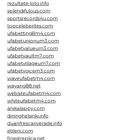
rezultate-loto.info
splendifulous.com
sportsrecords4u.com
topceleberites.com
ufabetting8m4.com
ufabetunionum3.com
ufabetvalueum3.com
ufabetvaultm7.com
ufabetvillageum7.com
ufabetvoicem3.com
waveufabetm4.com
wayang88.net
websiteufabetm4.com
whiteufabetm4.com
anikalappy.com
dininghelsinki.info
duanfrescariverside.info
etilerx.com
finestreplica.net