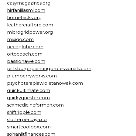
easymagazines.org
hirfanjilasmi.com
hometricks.org
leathercraftpro.com
microgridpower.org
mixiqo.com
needglobe.com
ortocoach.com
passionawe.com
pittsburghpaintingprofessionals.com
plumberryworks.com
psychoterapiawioletanowak.com
quickultimate.com
quirkyquester.com
sexmedicineformen.com
shiftripple.com
slotterpercaya.co
smartcoolbox.com
sohanjitfinances.com