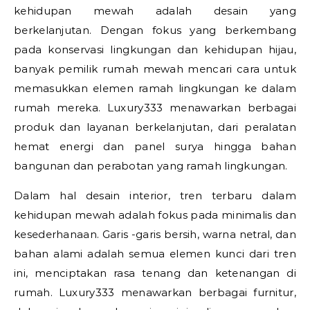
kehidupan mewah adalah desain yang
berkelanjutan. Dengan fokus yang berkembang
pada konservasi lingkungan dan kehidupan hijau,
banyak pemilik rumah mewah mencari cara untuk
memasukkan elemen ramah lingkungan ke dalam
rumah mereka. Luxury333 menawarkan berbagai
produk dan layanan berkelanjutan, dari peralatan
hemat energi dan panel surya hingga bahan
bangunan dan perabotan yang ramah lingkungan.
Dalam hal desain interior, tren terbaru dalam
kehidupan mewah adalah fokus pada minimalis dan
kesederhanaan. Garis -garis bersih, warna netral, dan
bahan alami adalah semua elemen kunci dari tren
ini, menciptakan rasa tenang dan ketenangan di
rumah. Luxury333 menawarkan berbagai furnitur,