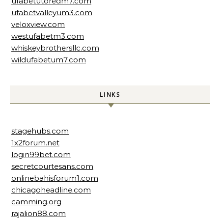
ufabetutoredm7.com
ufabetvalleyum3.com
veloxview.com
westufabetm3.com
whiskeybrothersllc.com
wildufabetum7.com
LINKS
stagehubs.com
1x2forum.net
login99bet.com
secretcourtesans.com
onlinebahisforum1.com
chicagoheadline.com
camming.org
rajalion88.com