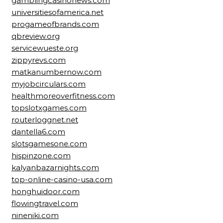
gamblingcasinonews.com
universitiesofamerica.net
progameofbrands.com
qbreview.org
servicewueste.org
zippyrevs.com
matkanumbernow.com
myjobcirculars.com
healthmoreoverfitness.com
topslotxgames.com
routerloggnet.net
dantella6.com
slotsgamesone.com
hispinzone.com
kalyanbazarnights.com
top-online-casino-usa.com
honghuidoor.com
flowingtravel.com
nineniki.com