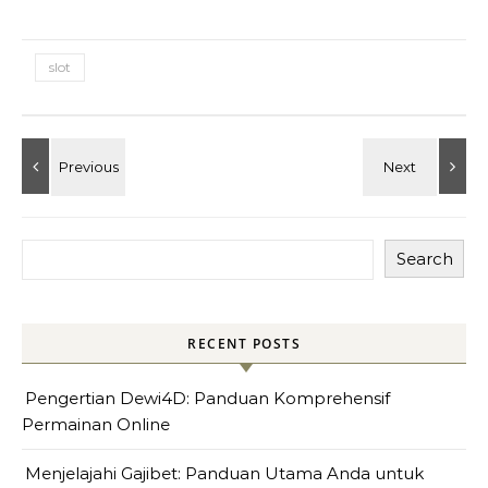
slot
Search
RECENT POSTS
Pengertian Dewi4D: Panduan Komprehensif
Permainan Online
Menjelajahi Gajibet: Panduan Utama Anda untuk