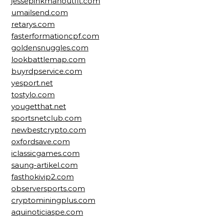
jessepinkmanoutfit.com
umailsend.com
retarys.com
fasterformationcpf.com
goldensnuggles.com
lookbattlemap.com
buyrdpservice.com
yesport.net
tostylo.com
yougetthat.net
sportsnetclub.com
newbestcrypto.com
oxfordsave.com
iclassicgames.com
saung-artikel.com
fasthokivip2.com
observersports.com
cryptominingplus.com
aquinoticiaspe.com