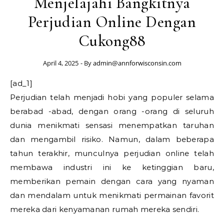
Menjelajahi Bangkitnya
Perjudian Online Dengan
Cukong88
April 4, 2025
- By
admin@annforwisconsin.com
[ad_1]
Perjudian telah menjadi hobi yang populer selama
berabad -abad, dengan orang -orang di seluruh
dunia menikmati sensasi menempatkan taruhan
dan mengambil risiko. Namun, dalam beberapa
tahun terakhir, munculnya perjudian online telah
membawa industri ini ke ketinggian baru,
memberikan pemain dengan cara yang nyaman
dan mendalam untuk menikmati permainan favorit
mereka dari kenyamanan rumah mereka sendiri.