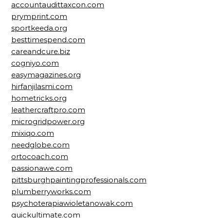
accountaudittaxcon.com
prymprint.com
sportkeeda.org
besttimespend.com
careandcure.biz
cogniyo.com
easymagazines.org
hirfanjilasmi.com
hometricks.org
leathercraftpro.com
microgridpower.org
mixiqo.com
needglobe.com
ortocoach.com
passionawe.com
pittsburghpaintingprofessionals.com
plumberryworks.com
psychoterapiawioletanowak.com
quickultimate.com