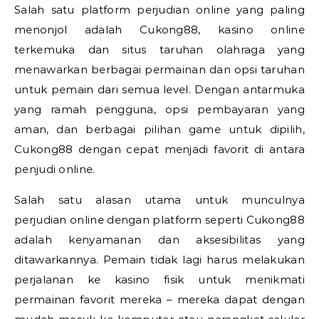
Salah satu platform perjudian online yang paling
menonjol adalah Cukong88, kasino online
terkemuka dan situs taruhan olahraga yang
menawarkan berbagai permainan dan opsi taruhan
untuk pemain dari semua level. Dengan antarmuka
yang ramah pengguna, opsi pembayaran yang
aman, dan berbagai pilihan game untuk dipilih,
Cukong88 dengan cepat menjadi favorit di antara
penjudi online.
Salah satu alasan utama untuk munculnya
perjudian online dengan platform seperti Cukong88
adalah kenyamanan dan aksesibilitas yang
ditawarkannya. Pemain tidak lagi harus melakukan
perjalanan ke kasino fisik untuk menikmati
permainan favorit mereka – mereka dapat dengan