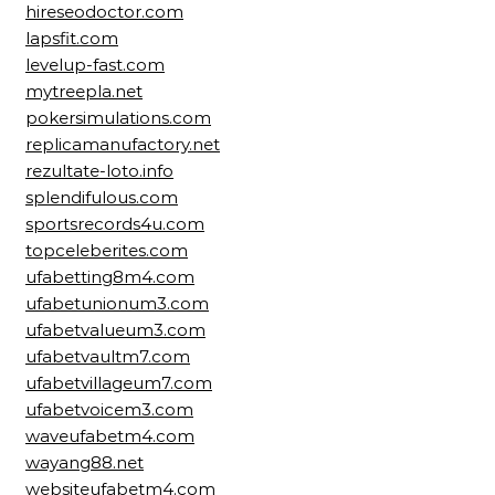
hireseodoctor.com
lapsfit.com
levelup-fast.com
mytreepla.net
pokersimulations.com
replicamanufactory.net
rezultate-loto.info
splendifulous.com
sportsrecords4u.com
topceleberites.com
ufabetting8m4.com
ufabetunionum3.com
ufabetvalueum3.com
ufabetvaultm7.com
ufabetvillageum7.com
ufabetvoicem3.com
waveufabetm4.com
wayang88.net
websiteufabetm4.com