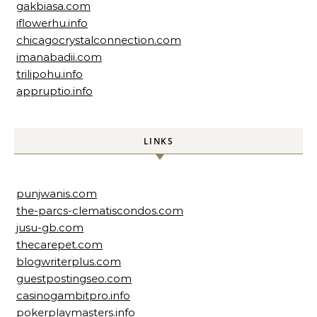
gakbiasa.com
iflowerhu.info
chicagocrystalconnection.com
imanabadii.com
trilipohu.info
appruptio.info
LINKS
punjwanis.com
the-parcs-clematiscondos.com
jusu-gb.com
thecarepet.com
blogwriterplus.com
guestpostingseo.com
casinogambitpro.info
pokerplaymasters.info