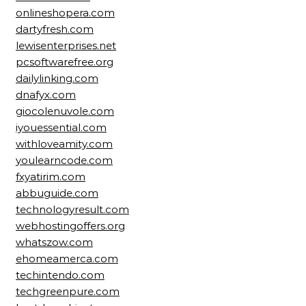
onlineshopera.com
dartyfresh.com
lewisenterprises.net
pcsoftwarefree.org
dailylinking.com
dnafyx.com
giocolenuvole.com
iyouessential.com
withloveamity.com
youlearncode.com
fxyatirim.com
abbuguide.com
technologyresult.com
webhostingoffers.org
whatszow.com
ehomeamerca.com
techintendo.com
techgreenpure.com