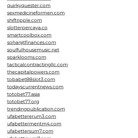
quirkyquester.com
sexmedicineformen.com
shiftripple.com
slotterpercaya.co
smartcoolbox.com
sohanjitfinances.com
soulfulhousemusic.net
sparklooms.com
tacticalcontractingllc.com
thecapitalpowers.com
tobabet88slot3.com
todayscurrentnews.com
totobet77.asia
totobet77.org
trendingpublication.com
ufabettererum3.com
ufabettermentm4.com
ufabettersum7.com