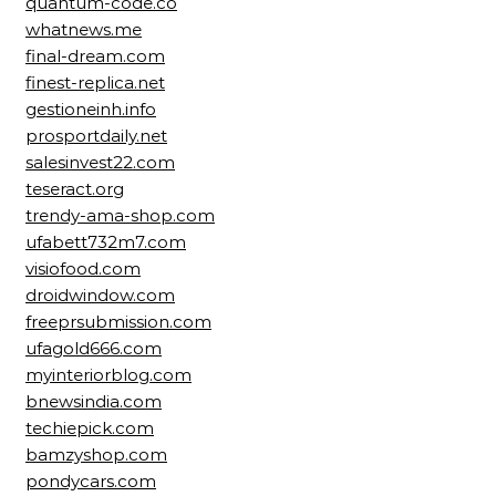
quantum-code.co
whatnews.me
final-dream.com
finest-replica.net
gestioneinh.info
prosportdaily.net
salesinvest22.com
teseract.org
trendy-ama-shop.com
ufabett732m7.com
visiofood.com
droidwindow.com
freeprsubmission.com
ufagold666.com
myinteriorblog.com
bnewsindia.com
techiepick.com
bamzyshop.com
pondycars.com