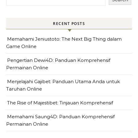
RECENT POSTS
Memahami Jeniustoto: The Next Big Thing dalam
Game Online
Pengertian Dewi4D: Panduan Komprehensif
Permainan Online
Menjelajahi Gajibet: Panduan Utama Anda untuk
Taruhan Online
The Rise of Majestibet: Tinjauan Komprehensif
Memahami Saung4D: Panduan Komprehensif
Permainan Online