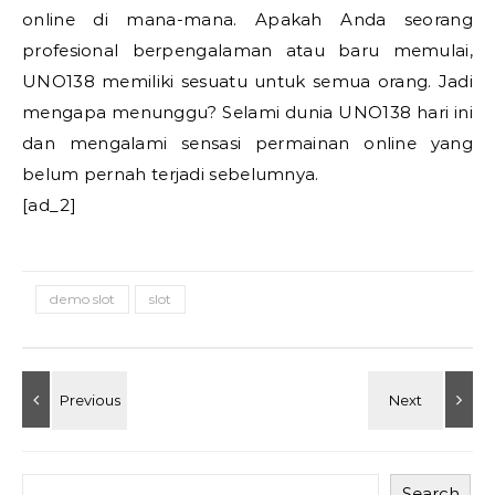
online di mana-mana. Apakah Anda seorang
profesional berpengalaman atau baru memulai,
UNO138 memiliki sesuatu untuk semua orang. Jadi
mengapa menunggu? Selami dunia UNO138 hari ini
dan mengalami sensasi permainan online yang
belum pernah terjadi sebelumnya.
[ad_2]
demo slot
slot
Search