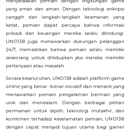
menyediakan pemain dengan lingkungan game
yang aman dan aman. Dengan teknologi enkripsi
canggih dan langkah-langkah keamanan yang
ketat, pemain dapat percaya bahwa informasi
pribadi dan keuangan mereka selalu dilindungi.
UNO138 juga menawarkan dukungan pelanggan
24/7, memastikan bahwa pemain selalu memiliki
seseorang untuk dihidupkan jika mereka memiliki
pertanyaan atau masalah.
Secara keseluruhan, UNO138 adalah platform game
online yang benar -benar inovatif dan menarik yang
menawarkan pemain pengalaman bermain yang
unik dan mendalam. Dengan berbagai pilihan
permainan untuk dipilih, teknologi mutakhir, dan
komitmen terhadap keselamatan pemain, UNO138
dengan cepat menjadi tujuan utama bagi gamer