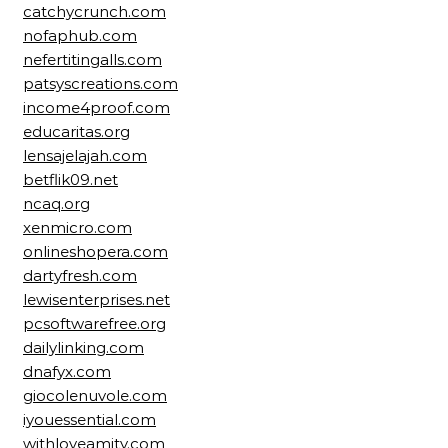
catchycrunch.com
nofaphub.com
nefertitingalls.com
patsyscreations.com
income4proof.com
educaritas.org
lensajelajah.com
betflik09.net
ncaq.org
xenmicro.com
onlineshopera.com
dartyfresh.com
lewisenterprises.net
pcsoftwarefree.org
dailylinking.com
dnafyx.com
giocolenuvole.com
iyouessential.com
withloveamity.com