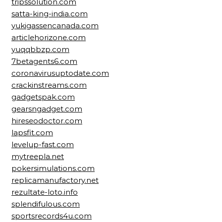
tripssolution.com
satta-king-india.com
yukigassencanada.com
articlehorizone.com
yuqqbbzp.com
7betagents6.com
coronavirusuptodate.com
crackinstreams.com
gadgetspak.com
gearsngadget.com
hireseodoctor.com
lapsfit.com
levelup-fast.com
mytreepla.net
pokersimulations.com
replicamanufactory.net
rezultate-loto.info
splendifulous.com
sportsrecords4u.com