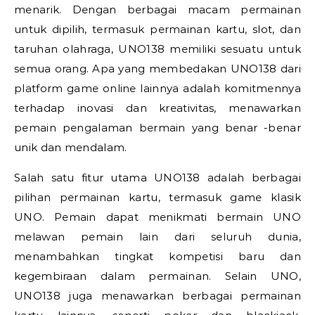
menarik. Dengan berbagai macam permainan
untuk dipilih, termasuk permainan kartu, slot, dan
taruhan olahraga, UNO138 memiliki sesuatu untuk
semua orang. Apa yang membedakan UNO138 dari
platform game online lainnya adalah komitmennya
terhadap inovasi dan kreativitas, menawarkan
pemain pengalaman bermain yang benar -benar
unik dan mendalam.
Salah satu fitur utama UNO138 adalah berbagai
pilihan permainan kartu, termasuk game klasik
UNO. Pemain dapat menikmati bermain UNO
melawan pemain lain dari seluruh dunia,
menambahkan tingkat kompetisi baru dan
kegembiraan dalam permainan. Selain UNO,
UNO138 juga menawarkan berbagai permainan